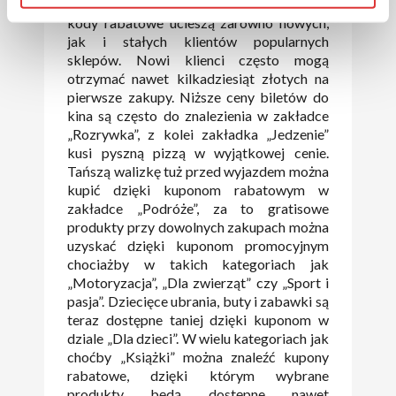
Znalezione w poszczególnych kategoriach
kody rabatowe ucieszą zarówno nowych,
jak i stałych klientów popularnych
sklepów. Nowi klienci często mogą
otrzymać nawet kilkadziesiąt złotych na
pierwsze zakupy. Niższe ceny biletów do
kina są często do znalezienia w zakładce
„Rozrywka”, z kolei zakładka „Jedzenie”
kusi pyszną pizzą w wyjątkowej cenie.
Tańszą walizkę tuż przed wyjazdem można
kupić dzięki kuponom rabatowym w
zakładce „Podróże”, za to gratisowe
produkty przy dowolnych zakupach można
uzyskać dzięki kuponom promocyjnym
chociażby w takich kategoriach jak
„Motoryzacja”, „Dla zwierząt” czy „Sport i
pasja”. Dziecięce ubrania, buty i zabawki są
teraz dostępne taniej dzięki kuponom w
dziale „Dla dzieci”. W wielu kategoriach jak
choćby „Książki” można znaleźć kupony
rabatowe, dzięki którym wybrane
produkty będą dostępne nawet