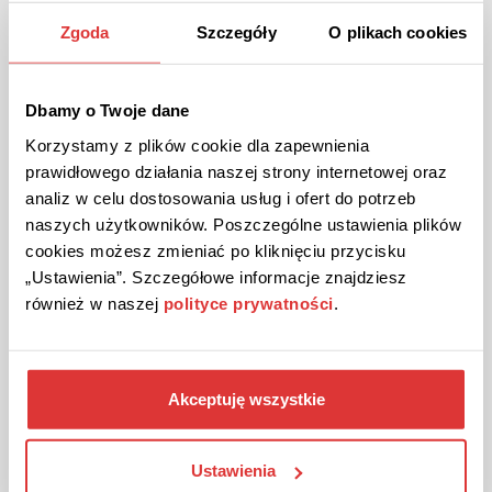
„Zdrowie i uroda”, „Książki” czy
Zgoda
Szczegóły
O plikach cookies
„Elektronika”, zaś jeśli potrzebujemy
czegoś na specjalną okazję, to zauważymy,
że zakładki „Prezenty i kwiaty” i „Biżuteria”
Dbamy o Twoje dane
są właśnie dla nas.
Korzystamy z plików cookie dla zapewnienia
Wybieraj kupony według potrzeb
prawidłowego działania naszej strony internetowej oraz
analiz w celu dostosowania usług i ofert do potrzeb
Przed zamówieniem jedzenia z dowozem
naszych użytkowników. Poszczególne ustawienia plików
warto zajrzeć do zakładki „Jedzenie”, z
cookies możesz zmieniać po kliknięciu przycisku
kolei mając ochotę na fajne spędzenie
„Ustawienia”. Szczegółowe informacje znajdziesz
czasu, to inspirację można znaleźć w
również w naszej
polityce prywatności
.
kategorii „Rozrywka” lub „Podróże”. Ale to
nie wszystko, ponieważ poza
wymienionymi kategoriami nie brakuje
zniżek w innych kategoriach. Atrakcyjne
Akceptuję wszystkie
kupony promocyjne można też znaleźć w
takich działach jak „Motoryzacja”,
„Finanse” czy „Sport i pasja”.
Ustawienia