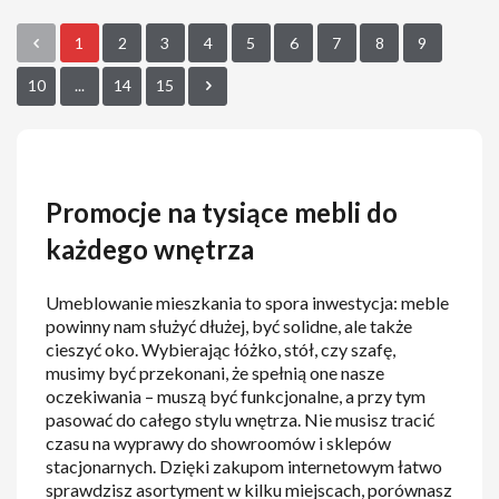
1
2
3
4
5
6
7
8
9
10
...
14
15
Promocje na tysiące mebli do
każdego wnętrza
Umeblowanie mieszkania to spora inwestycja: meble
powinny nam służyć dłużej, być solidne, ale także
cieszyć oko. Wybierając łóżko, stół, czy szafę,
musimy być przekonani, że spełnią one nasze
oczekiwania – muszą być funkcjonalne, a przy tym
pasować do całego stylu wnętrza. Nie musisz tracić
czasu na wyprawy do showroomów i sklepów
stacjonarnych. Dzięki zakupom internetowym łatwo
sprawdzisz asortyment w kilku miejscach, porównasz