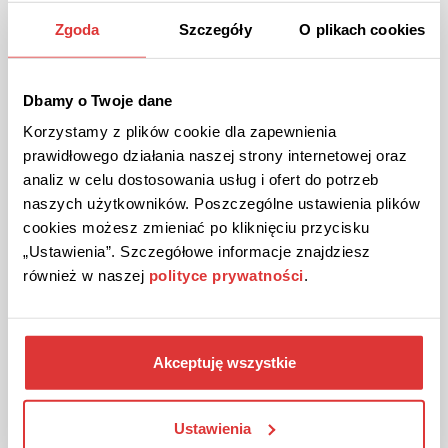
Zgoda
Szczegóły
O plikach cookies
ZOBACZ PROMOCJĘ
Dbamy o Twoje dane
Kupon ważny do odwołania
Korzystamy z plików cookie dla zapewnienia
prawidłowego działania naszej strony internetowej oraz
analiz w celu dostosowania usług i ofert do potrzeb
naszych użytkowników. Poszczególne ustawienia plików
cookies możesz zmieniać po kliknięciu przycisku
„Ustawienia”. Szczegółowe informacje znajdziesz
również w naszej
polityce prywatności
.
PREMIUM
KOD
Kod sprawdzony
Akceptuję wszystkie
Kod rabatowy 5% na zakupy w Abiks Meble!
Tylko u nas! Skorzystaj z 5% zniżki na całe swoje zamówienie,
bez minimalnej kwoty. Kod umieść w odpowiednim polu w
Ustawienia
koszyku zamówienia.