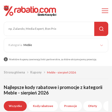
Meble
Niektóre kupony zawierają linki partnerskie, za które otrzymujemy prowizję.
Strona główna
Kupony
Meble - sierpień 2026
Najlepsze kody rabatowe i promocje z kategorii
Meble - sierpień 2026
Wszystko
Kody rabatowe
Promocje
Oferty
Wy