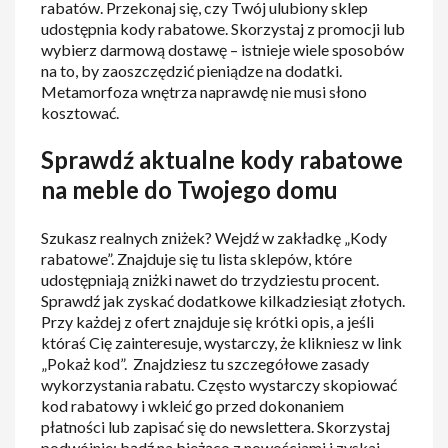
rabatów. Przekonaj się, czy Twój ulubiony sklep
udostępnia kody rabatowe. Skorzystaj z promocji lub
wybierz darmową dostawę – istnieje wiele sposobów
na to, by zaoszczędzić pieniądze na dodatki.
Metamorfoza wnętrza naprawdę nie musi słono
kosztować.
Sprawdź aktualne kody rabatowe
na meble do Twojego domu
Szukasz realnych zniżek? Wejdź w zakładkę „Kody
rabatowe”. Znajduje się tu lista sklepów, które
udostępniają zniżki nawet do trzydziestu procent.
Sprawdź jak zyskać dodatkowe kilkadziesiąt złotych.
Przy każdej z ofert znajduje się krótki opis, a jeśli
któraś Cię zainteresuje, wystarczy, że klikniesz w link
„Pokaż kod”. Znajdziesz tu szczegółowe zasady
wykorzystania rabatu. Często wystarczy skopiować
kod rabatowy i wkleić go przed dokonaniem
płatności lub zapisać się do newslettera. Skorzystaj
podwójnie: bądź na bieżąco z nowościami i zyskaj