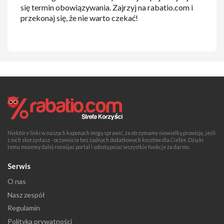
się termin obowiązywania. Zajrzyj na rabatio.com i
przekonaj się, że nie warto czekać!
Niektóre linki w naszych kuponach mogą sprawić, że otrzymamy niewielką prowizję, jeśli
z nich skorzystasz - oczywiście bez żadnych dodatkowych kosztów dla Ciebie. Dzięki
temu możemy dalej rozwijać portal i udostępniać wszystkie funkcje za darmo.
Serwis
O nas
Nasz zespół
Regulamin
Polityka prywatności