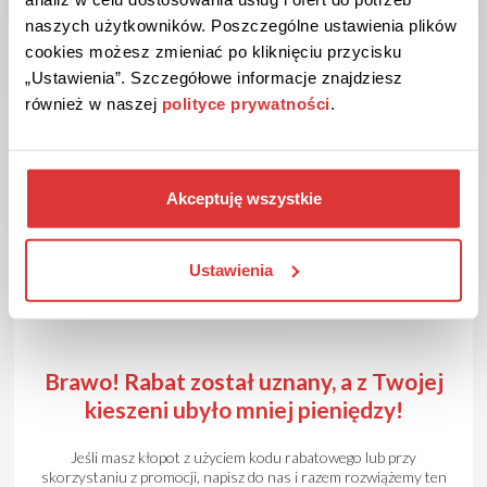
naszych użytkowników. Poszczególne ustawienia plików
cookies możesz zmieniać po kliknięciu przycisku
„Ustawienia”. Szczegółowe informacje znajdziesz
również w naszej
polityce prywatności
.
4
Akceptuję wszystkie
Wprowadź kod rabatowy przy składaniu zamówienia w
wyznaczone pole w koszyku zamówienia. Jeśli promocja nie
wymaga kodu rabatowego, dodaj przeceniony produkt do
Ustawienia
koszyka i sfinalizuj zamówienie.
Brawo! Rabat został uznany, a z Twojej
kieszeni ubyło mniej pieniędzy!
Jeśli masz kłopot z użyciem kodu rabatowego lub przy
skorzystaniu z promocji, napisz do nas i razem rozwiążemy ten