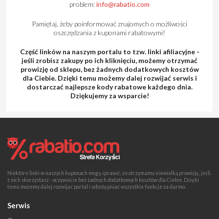
problem:
info@rabatio.com
Pamiętaj, żeby poinformować znajomych o możliwości
oszczędzania z kuponami rabatowymi!
Część linków na naszym portalu to tzw. linki afiliacyjne -
jeśli zrobisz zakupy po ich kliknięciu, możemy otrzymać
prowizję od sklepu, bez żadnych dodatkowych kosztów
dla Ciebie. Dzięki temu możemy dalej rozwijać serwis i
dostarczać najlepsze kody rabatowe każdego dnia.
Dziękujemy za wsparcie!
Niektóre linki w naszych kuponach mogą sprawić, że otrzymamy niewielką prowizję, jeśli
z nich skorzystasz - oczywiście bez żadnych dodatkowych kosztów dla Ciebie. Dzięki
temu możemy dalej rozwijać portal i udostępniać wszystkie funkcje za darmo.
Serwis