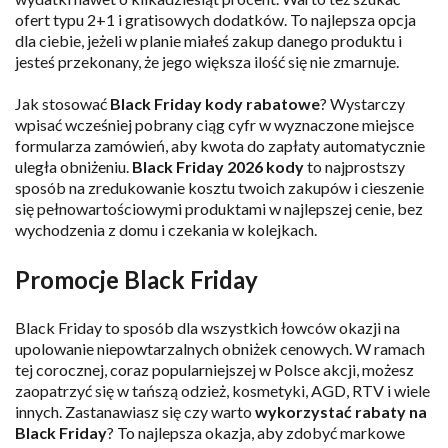
ofert typu 2+1 i gratisowych dodatków. To najlepsza opcja
dla ciebie, jeżeli w planie miałeś zakup danego produktu i
jesteś przekonany, że jego większa ilość się nie zmarnuje.
Jak stosować
Black Friday kody rabatowe
? Wystarczy
wpisać wcześniej pobrany ciąg cyfr w wyznaczone miejsce
formularza zamówień, aby kwota do zapłaty automatycznie
uległa obniżeniu.
Black Friday
2026
kody
to najprostszy
sposób na zredukowanie kosztu twoich zakupów i cieszenie
się pełnowartościowymi produktami w najlepszej cenie, bez
wychodzenia z domu i czekania w kolejkach.
Promocje Black Friday
Black Friday to sposób dla wszystkich łowców okazji na
upolowanie niepowtarzalnych obniżek cenowych. W ramach
tej corocznej, coraz popularniejszej w Polsce akcji, możesz
zaopatrzyć się w tańszą odzież, kosmetyki, AGD, RTV i wiele
innych. Zastanawiasz się czy warto
wykorzystać rabaty na
Black Friday
? To najlepsza okazja, aby zdobyć markowe