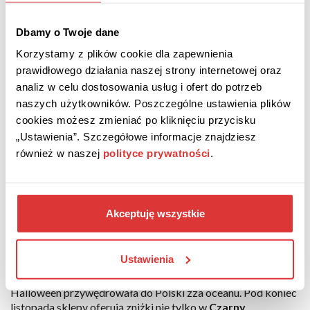
związanych jedynie z zaplanowanymi wcześniej produktami.
Dobrze jest też zestawić ceny wybranego artykułu w różnych
Dbamy o Twoje dane
sklepach. Aby to sobie ułatwić, możesz skorzystać z
porównywarek cen, które za sprawą kilku kliknięć pozwolą ci
Korzystamy z plików cookie dla zapewnienia
dokonać najlepszego wyboru.
prawidłowego działania naszej strony internetowej oraz
analiz w celu dostosowania usług i ofert do potrzeb
Kiedy jest Black Friday?
naszych użytkowników. Poszczególne ustawienia plików
cookies możesz zmieniać po kliknięciu przycisku
Kiedy jest Czarny Piątek
? To dzień po amerykańskim
„Ustawienia”. Szczegółowe informacje znajdziesz
Święcie Dziękczynienia przypadającym w czwarty czwartek
również w naszej
polityce prywatności
.
listopada. W Polsce ten komercyjny zwyczaj z roku na rok
obejmuje coraz więcej branż, sklepów i przygotowywanych
szczególnie na tę okazję rabatów.
Black Friday
2026
to
początek sezonu zakupów przed Bożym Narodzeniem i
Akceptuję wszystkie
doskonały moment, aby z odpowiednim wyprzedzeniem i w
najlepszych cenach zapolować na wyjątkowe świąteczne
okazje.
Ustawienia
Black Friday to tradycja, która podobnie jak Walentynki czy
Halloween przywędrowała do Polski zza oceanu. Pod koniec
listopada sklepy oferują zniżki nie tylko w
Czarny