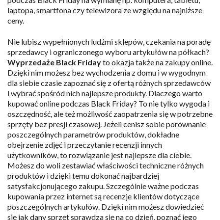
laptopa, smartfona czy telewizora ze względu na najniższe
ceny.
Nie lubisz wypełnionych ludźmi sklepów, czekania na poradę
sprzedawcy i ograniczonego wyboru artykułów na półkach?
Wyprzedaże Black Friday
to okazja także na zakupy online.
Dzięki nim możesz bez wychodzenia z domu i w wygodnym
dla siebie czasie zapoznać się z ofertą różnych sprzedawców
i wybrać spośród nich najlepsze produkty. Dlaczego warto
kupować online podczas Black Friday? To nie tylko wygoda i
oszczędność, ale też możliwość zaopatrzenia się w potrzebne
sprzęty bez presji czasowej. Jeżeli cenisz sobie porównanie
poszczególnych parametrów produktów, dokładne
obejrzenie zdjęć i przeczytanie recenzji innych
użytkowników, to rozwiązanie jest najlepsze dla ciebie.
Możesz do woli zestawiać właściwości techniczne różnych
produktów i dzięki temu dokonać najbardziej
satysfakcjonującego zakupu. Szczególnie ważne podczas
kupowania przez internet są recenzje klientów dotyczące
poszczególnych artykułów. Dzięki nim możesz dowiedzieć
się jak dany sprzęt sprawdza się na co dzień, poznać jego