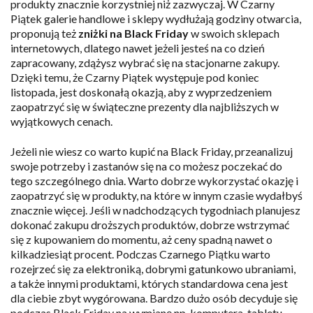
produkty znacznie korzystniej niż zazwyczaj. W Czarny
Piątek galerie handlowe i sklepy wydłużają godziny otwarcia,
proponują też
zniżki na Black Friday
w swoich sklepach
internetowych, dlatego nawet jeżeli jesteś na co dzień
zapracowany, zdążysz wybrać się na stacjonarne zakupy.
Dzięki temu, że Czarny Piątek występuje pod koniec
listopada, jest doskonałą okazją, aby z wyprzedzeniem
zaopatrzyć się w świąteczne prezenty dla najbliższych w
wyjątkowych cenach.
Jeżeli nie wiesz co warto kupić na Black Friday, przeanalizuj
swoje potrzeby i zastanów się na co możesz poczekać do
tego szczególnego dnia. Warto dobrze wykorzystać okazję i
zaopatrzyć się w produkty, na które w innym czasie wydałbyś
znacznie więcej. Jeśli w nadchodzących tygodniach planujesz
dokonać zakupu droższych produktów, dobrze wstrzymać
się z kupowaniem do momentu, aż ceny spadną nawet o
kilkadziesiąt procent. Podczas Czarnego Piątku warto
rozejrzeć się za elektroniką, dobrymi gatunkowo ubraniami,
a także innymi produktami, których standardowa cena jest
dla ciebie zbyt wygórowana. Bardzo dużo osób decyduje się
podczas Black Friday na wymianę np. komputera, tabletu,