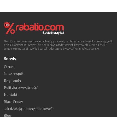
Niektóre linki w naszych kuponach mogą sprawić, że otrzymamy niewielką prowizję, jeśli
z nich skorzystasz - oczywiście bez żadnych dodatkowych kosztów dla Ciebie. Dzięki
temu możemy dalej rozwijać portal i udostępniać wszystkie funkcje za darmo.
Serwis
O nas
Nasz zespół
Regulamin
Polityka prywatności
Kontakt
Black Friday
Jak działają kupony rabatowe?
Blog