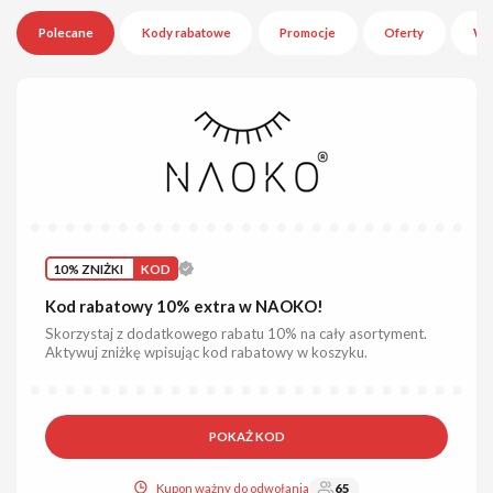
Polecane
Kody rabatowe
Promocje
Oferty
Wy
10% ZNIŻKI
KOD
Kod rabatowy 10% extra w NAOKO!
Skorzystaj z dodatkowego rabatu 10% na cały asortyment.
Aktywuj zniżkę wpisując kod rabatowy w koszyku.
POKAŻ KOD
Kupon ważny do odwołania
65