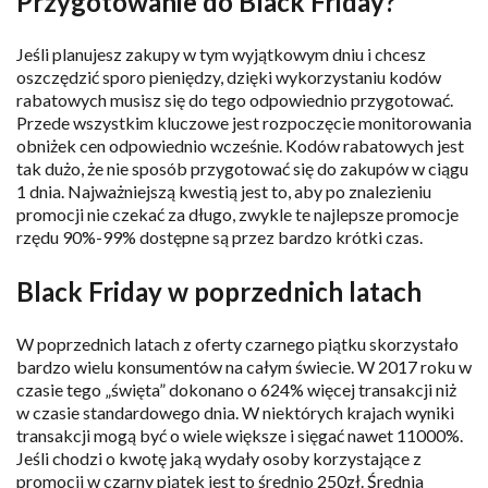
Przygotowanie do Black Friday?
Jeśli planujesz zakupy w tym wyjątkowym dniu i chcesz
oszczędzić sporo pieniędzy, dzięki wykorzystaniu kodów
rabatowych musisz się do tego odpowiednio przygotować.
Przede wszystkim kluczowe jest rozpoczęcie monitorowania
obniżek cen odpowiednio wcześnie. Kodów rabatowych jest
tak dużo, że nie sposób przygotować się do zakupów w ciągu
1 dnia. Najważniejszą kwestią jest to, aby po znalezieniu
promocji nie czekać za długo, zwykle te najlepsze promocje
rzędu 90%-99% dostępne są przez bardzo krótki czas.
Black Friday w poprzednich latach
W poprzednich latach z oferty czarnego piątku skorzystało
bardzo wielu konsumentów na całym świecie. W 2017 roku w
czasie tego „święta” dokonano o 624% więcej transakcji niż
w czasie standardowego dnia. W niektórych krajach wyniki
transakcji mogą być o wiele większe i sięgać nawet 11000%.
Jeśli chodzi o kwotę jaką wydały osoby korzystające z
promocji w czarny piątek jest to średnio 250zł. Średnia