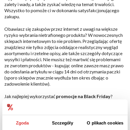
zalety i wady, a także zyskać wiedzę na temat trwałości.
Wszystko to pomoże ci w dokonaniu satysfakcjonującego
zakupu.
Obawiasz się zakupów przez internet z uwagi na większe
ryzyko wybrania nietrafionego produktu? W nowoczesnych
sklepach internetowym to nie problem. Przeglądając ofertę
znajdziesz nie tylko zdjęcia oddające realistyczny wygląd
asortymentu i rzetelne opisy, ale także szczegóły dotyczące
wysyłki i płatności. Nie musisz też martwić się problemami
ze zwrotem produktów - kupując online zawsze masz prawo
do odesłania artykułu w ciągu 14 dni od otrzymania paczki
(sporo sklepów znacznie wydłuża ten okres dbając o
zadowolenie klientów).
Jak najlepiej wykorzystać
promocje na Black Friday
?
Wystarczy kilka zasad, aby dokonać udanych zakupów i
cieszyć się wybranymi produktami znacznie taniej. Jeżeli
obawiasz się, że oddasz się zakupowemu szaleństwu i
wydasz znacznie więcej niż myślisz, zrób listę potrzebnych
Zgoda
Szczegóły
O plikach cookies
artykułów. Dzięki temu będziesz szukać promocji