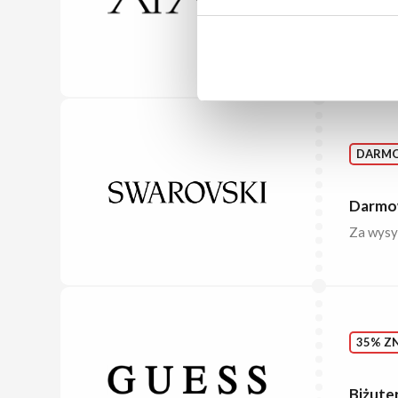
Kolczy
Piękne k
DARM
Darmow
Za wysył
35% ZN
Biżute