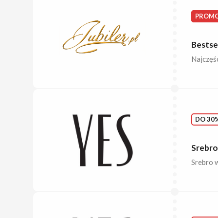
PROMO
Bestsel
Najczęśc
DO 30%
Srebro
Srebro w