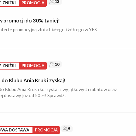
13
 ZNIŻKI
PROMOCJA
w promocji do 30% taniej!
fertę promocyjną złota białego i żółtego w YES.
10
 ZNIŻKI
PROMOCJA
do Klubu Ania Kruk i zyskaj!
o Klubu Ania Kruk i korzystaj z wyjątkowych rabatów oraz
j dostawy już od 50 zł! Sprawdź!
5
OWA DOSTAWA
PROMOCJA