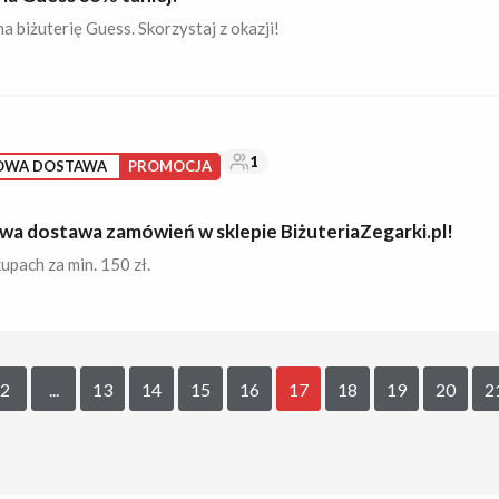
a biżuterię Guess. Skorzystaj z okazji!
1
OWA DOSTAWA
PROMOCJA
a dostawa zamówień w sklepie BiżuteriaZegarki.pl!
upach za min. 150 zł.
2
...
13
14
15
16
17
18
19
20
2