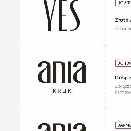
DO 30%
Złoto 
Zobacz o
DO 10%
Dołącz 
Dołącz d
darmowe
DARM