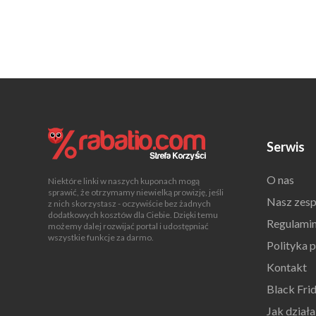
Serwis
O nas
Niektóre linki w naszych kuponach mogą
sprawić, że otrzymamy niewielką prowizję, jeśli
Nasz zesp
z nich skorzystasz - oczywiście bez żadnych
dodatkowych kosztów dla Ciebie. Dzięki temu
Regulami
możemy dalej rozwijać portal i udostępniać
wszystkie funkcje za darmo.
Polityka 
Kontakt
Black Fri
Jak dział