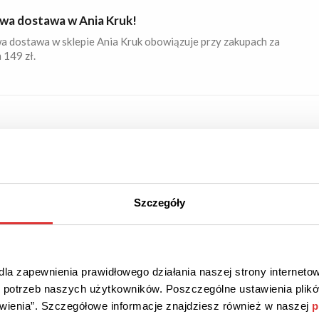
a dostawa w Ania Kruk!
 dostawa w sklepie Ania Kruk obowiązuje przy zakupach za
 149 zł.
18
 ZNIŻKI
PROMOCJA
y do 50% taniej w Apart!
i w promocji. Sprawdź!
Szczegóły
la zapewnienia prawidłowego działania naszej strony internetow
45
do potrzeb naszych użytkowników. Poszczególne ustawienia pli
 ZNIŻKI
PROMOCJA
tawienia”. Szczegółowe informacje znajdziesz również w naszej
p