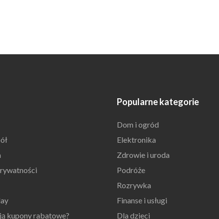
Popularne kategorie
Dom i ogród
ół
Elektronika
n
Zdrowie i uroda
prywatności
Podróże
Rozrywka
day
Finanse i usługi
ają kupony rabatowe?
Dla dzieci