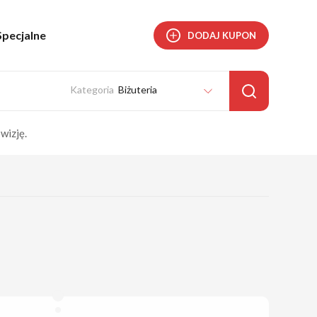
Specjalne
DODAJ KUPON
Biżuteria
wizję.