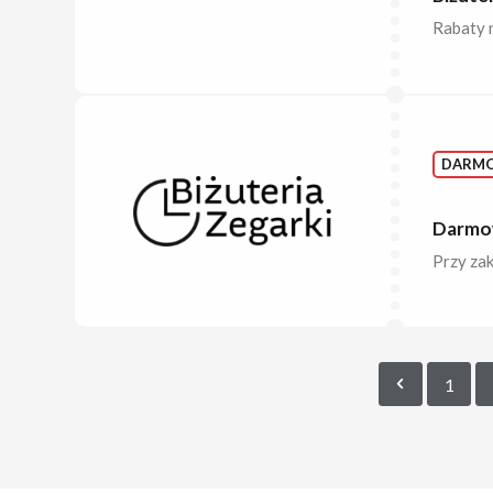
Rabaty n
DARM
Darmow
Przy zak
1