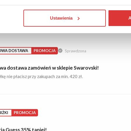
ki srebrne do 60% taniej w Apart!
olczyki ze srebra w okazyjnych cenach. Sprawdź!
Ustawienia
A
OWA DOSTAWA
PROMOCJA
Sprawdzona
a dostawa zamówień w sklepie Swarovski!
kę nie płacisz przy zakupach za min. 420 zł.
IŻKI
PROMOCJA
ria Guess 35% taniej!