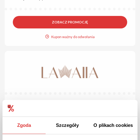
ZOBACZ PROMOCJĘ
Kupon ważny do odwołania
OFERTA
Nowości w Lawaiia!
Kolczyki, wisiorki, zawieszki i wiele innych w nowej biżuterii!
Zgoda
Szczegóły
O plikach cookies