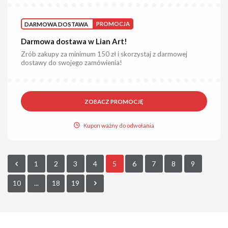
DARMOWA DOSTAWA
PROMOCJA
Darmowa dostawa w Lian Art!
Zrób zakupy za minimum 150 zł i skorzystaj z darmowej
dostawy do swojego zamówienia!
ZOBACZ PROMOCJĘ
Kupon ważny do odwołania
1
2
3
4
5
6
7
8
9
10
...
18
19