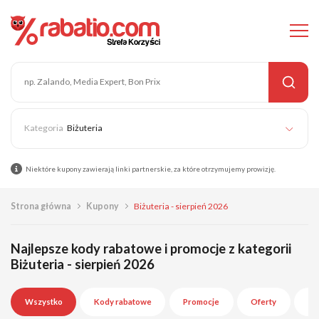
Biżuteria
Niektóre kupony zawierają linki partnerskie, za które otrzymujemy prowizję.
Strona główna
Kupony
Biżuteria - sierpień 2026
Najlepsze kody rabatowe i promocje z kategorii
Biżuteria - sierpień 2026
Wszystko
Kody rabatowe
Promocje
Oferty
Wy