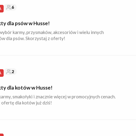
6
A
ty dla psów w Husse!
wybór karmy, przysmaków, akcesoriów i wielu innych
w dla psów. Skorzystaj z oferty!
2
A
ty dla kotów w Husse!
karmy, smakołyki i znacznie więcej w promocyjnych cenach.
ofertę dla kotów już dziś!