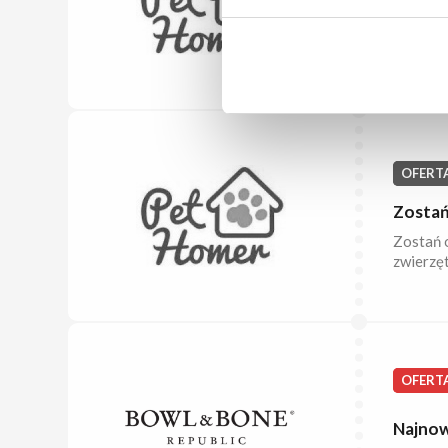
Potrzeb
dla nieg
Pethomer
OFERT
Zostań
Zostań o
zwierzęt
OFERT
Najnow