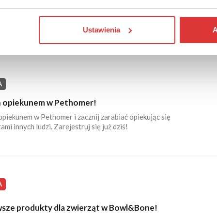
ujesz opieki dla swojego czworonożnego przyjaciela? Znajdź
o opiekuna, który zaspokoi wszystkie jego potrzeby. Wejdź na
 i szukaj w całej Polsce.
Ustawienia
A
A
 opiekunem w Pethomer!
piekunem w Pethomer i zacznij zarabiać opiekując się
ami innych ludzi. Zarejestruj się już dziś!
A
sze produkty dla zwierząt w Bowl&Bone!