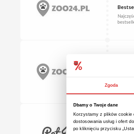
Bestse
Najczęś
bestsel
OFERT
Nowośc
Sprawdź
atrakcyj
Zgoda
Dbamy o Twoje dane
Korzystamy z plików cookie d
OFERT
dostosowania usług i ofert 
po kliknięciu przycisku „Us
Znajdź