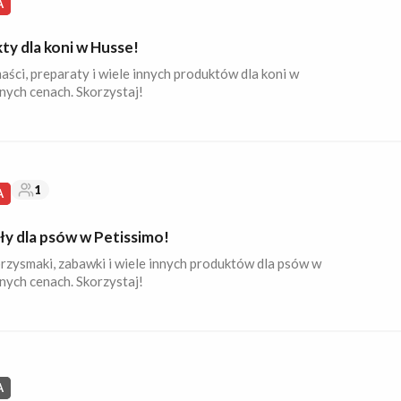
A
ty dla koni w Husse!
aści, preparaty i wiele innych produktów dla koni w
nych cenach. Skorzystaj!
1
A
ły dla psów w Petissimo!
rzysmaki, zabawki i wiele innych produktów dla psów w
nych cenach. Skorzystaj!
A