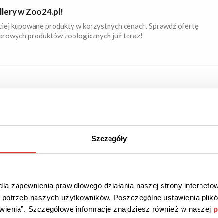
llery w Zoo24.pl!
ciej kupowane produkty w korzystnych cenach. Sprawdź ofertę
lerowych produktów zoologicznych już teraz!
A
i w Zoo24.pl!
 najnowszą ofertę produktów dla Twojego pupila w
nych cenach. Nie zwlekaj!
Szczegóły
la zapewnienia prawidłowego działania naszej strony internetow
A
do potrzeb naszych użytkowników. Poszczególne ustawienia pli
tawienia”. Szczegółowe informacje znajdziesz również w naszej
p
 opiekuna dla swojego pupila w Pethomer!