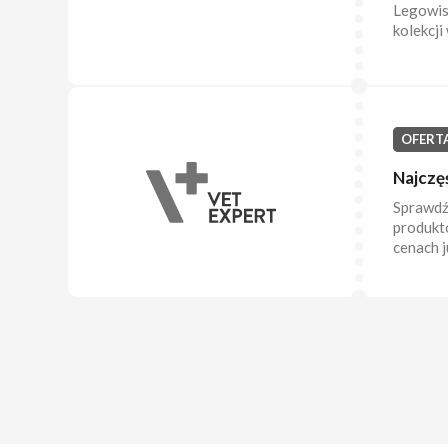
Legowisk
kolekcji
OFERT
Najczę
Sprawdź 
produktó
cenach j