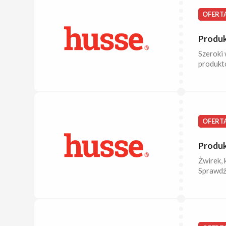
OFERT
Produk
Szeroki 
produktó
OFERT
Produk
Żwirek, 
Sprawdź 