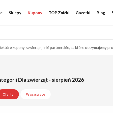
ie
Sklepy
Kupony
TOP Zniżki
Gazetki
Blog
iektóre kupony zawierają linki partnerskie, za które otrzymujemy pro
tegorii Dla zwierząt - sierpień 2026
Oferty
Wygasające