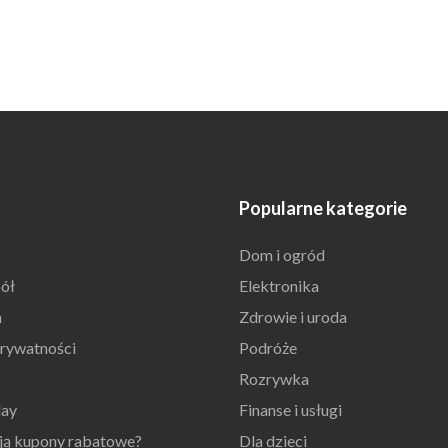
Popularne kategorie
Dom i ogród
ół
Elektronika
n
Zdrowie i uroda
prywatności
Podróże
Rozrywka
day
Finanse i usługi
ają kupony rabatowe?
Dla dzieci