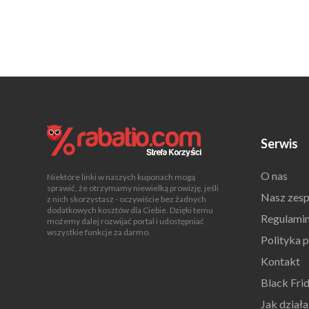
Serwis
O nas
Niektóre linki w naszych kuponach mogą
sprawić, że otrzymamy niewielką prowizję, jeśli
Nasz zesp
z nich skorzystasz - oczywiście bez żadnych
dodatkowych kosztów dla Ciebie. Dzięki temu
Regulami
możemy dalej rozwijać portal i udostępniać
wszystkie funkcje za darmo.
Polityka 
Kontakt
Black Fri
Jak dział