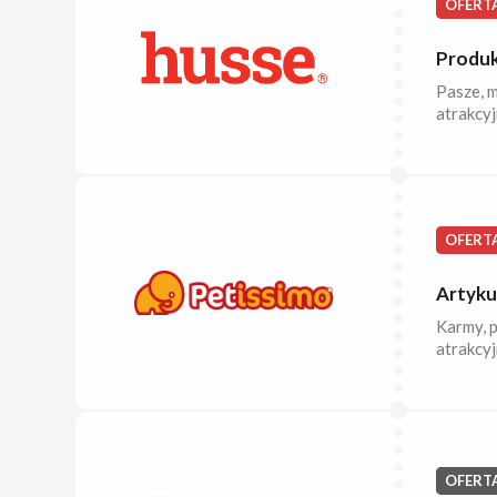
OFERT
Produk
Pasze, m
atrakcyj
OFERT
Artyku
Karmy, p
atrakcyj
OFERT