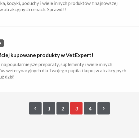
a, kocyki, poduchy i wiele innych produktów z najnowszej
 w atrakcyjnych cenach. Sprawdź!
A
ściej kupowane produkty w VetExpert!
najpopularniejsze preparaty, suplementy i wiele innych
w weterynaryjnych dla Twojego pupila i kupuj w atrakcyjnych
uż dziś!
1
2
3
4