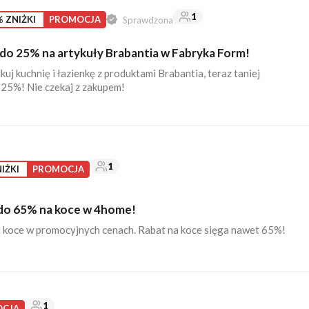
1
 ZNIŻKI
PROMOCJA
Sprawdzona
 do 25% na artykuły Brabantia w Fabryka Form!
uj kuchnię i łazienkę z produktami Brabantia, teraz taniej
 25%! Nie czekaj z zakupem!
1
IŻKI
PROMOCJA
do 65% na koce w 4home!
 koce w promocyjnych cenach. Rabat na koce sięga nawet 65%!
1
CJA