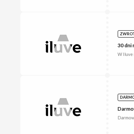
ZWRO
30 dni 
W Iluve 
DARM
Darmow
Darmowa