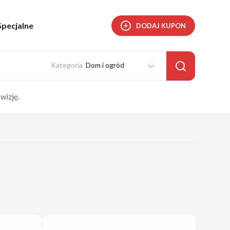
Specjalne
DODAJ KUPON
Dom i ogród
wizję.