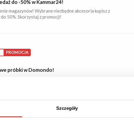
daż do -50% w Kammar24!
enie magazynów! Wybrane niezbędne akcesoria kupisz z
do 50%. Skorzystaj z promocji!
S
PROMOCJA
we próbki w Domondo!
armowe próbki i sprawdź jakość materiałów.
Szczegóły
 ZNIŻKI
PROMOCJA
cje w Kammar24!