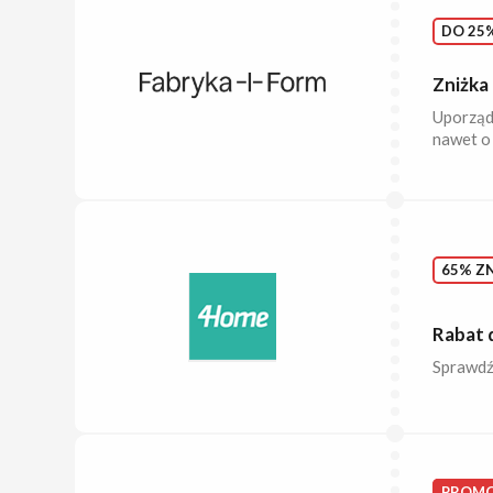
DO 25%
Zniżka
Uporządk
nawet o
65% ZN
Rabat 
Sprawdź
PROMO