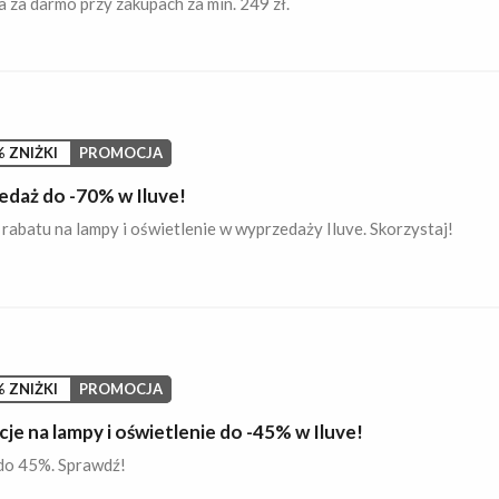
za darmo przy zakupach za min. 249 zł.
 ZNIŻKI
PROMOCJA
daż do -70% w Iluve!
abatu na lampy i oświetlenie w wyprzedaży Iluve. Skorzystaj!
 ZNIŻKI
PROMOCJA
je na lampy i oświetlenie do -45% w Iluve!
do 45%. Sprawdź!