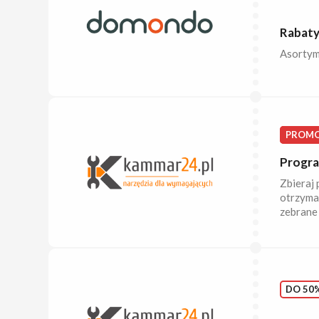
Rabaty
Asortym
PROMO
Progra
Zbieraj 
otrzymas
zebrane 
DO 50%