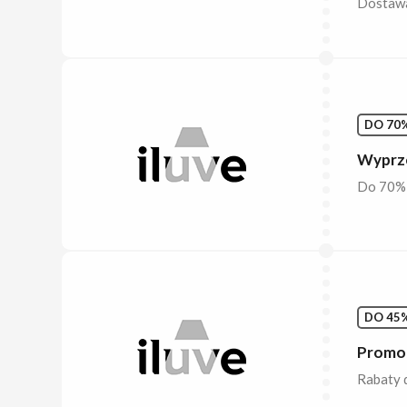
Dostawa 
DO 70%
Wyprze
Do 70% r
DO 45%
Promoc
Rabaty 