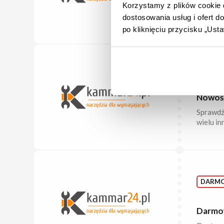
Korzystamy z plików cookie d
Aktualn
sprzęt i
dostosowania usług i ofert 
po kliknięciu przycisku „Us
NOWO
Nowośc
Sprawdź 
wielu in
DARM
Darmo