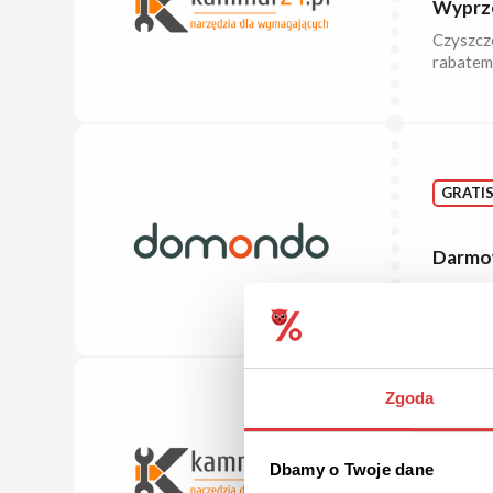
Wyprze
Czyszcz
rabatem 
GRATI
Darmo
Zamów d
Zgoda
DO 30%
Dbamy o Twoje dane
Promo