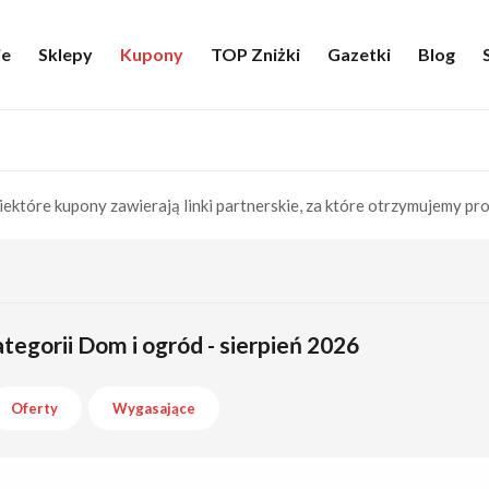
ie
Sklepy
Kupony
TOP Zniżki
Gazetki
Blog
iektóre kupony zawierają linki partnerskie, za które otrzymujemy pro
tegorii Dom i ogród - sierpień 2026
Oferty
Wygasające