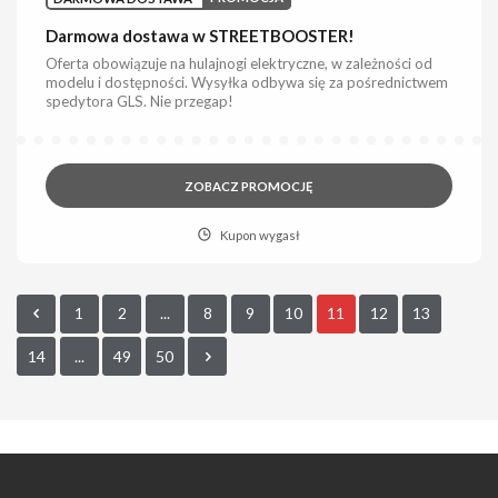
Darmowa dostawa w STREETBOOSTER!
Oferta obowiązuje na hulajnogi elektryczne, w zależności od
modelu i dostępności. Wysyłka odbywa się za pośrednictwem
spedytora GLS. Nie przegap!
ZOBACZ PROMOCJĘ
Kupon wygasł
1
2
...
8
9
10
11
12
13
14
...
49
50