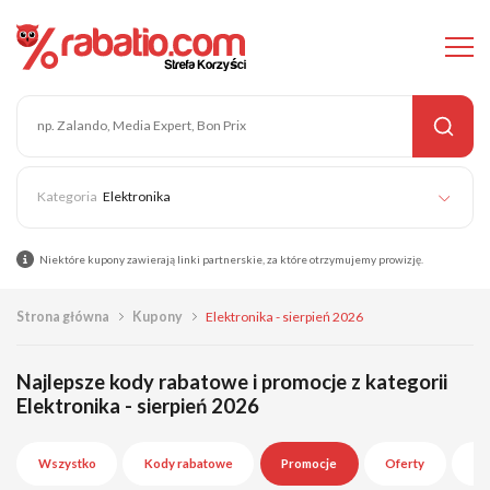
Elektronika
Niektóre kupony zawierają linki partnerskie, za które otrzymujemy prowizję.
Strona główna
Kupony
Elektronika - sierpień 2026
Najlepsze kody rabatowe i promocje z kategorii
Elektronika - sierpień 2026
Wszystko
Kody rabatowe
Promocje
Oferty
Wy