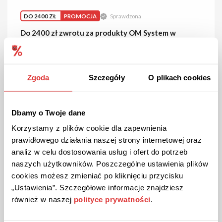
DO 2400 ZŁ
PROMOCJA
Sprawdzona
Do 2400 zł zwrotu za produkty OM System w
Cyfrowe.pl!
Kupując aparat lub obiektyw OM System objęte promocją,
możesz otrzymać aż 2400 zł zwrotu. Zarejestruj swój zakup i
zgarnij pieniądze. Sprawdź szczegóły!
Zgoda
Szczegóły
O plikach cookies
ZOBACZ PROMOCJĘ
Dbamy o Twoje dane
Korzystamy z plików cookie dla zapewnienia
Kupon ważny do 16.08.2026
prawidłowego działania naszej strony internetowej oraz
analiz w celu dostosowania usług i ofert do potrzeb
naszych użytkowników. Poszczególne ustawienia plików
cookies możesz zmieniać po kliknięciu przycisku
„Ustawienia”. Szczegółowe informacje znajdziesz
również w naszej
polityce prywatności
.