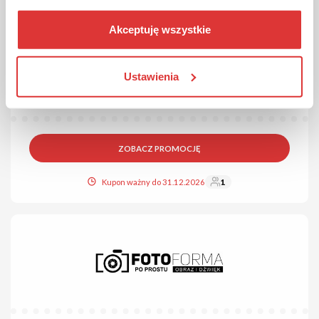
GRATIS
PROMOCJA
Akceptuję wszystkie
Podstawka do monitora gratis w LG!
Kup monitor LG Smart Monitor Swing, zarejestruj zakup na
Ustawienia
stronie, a w prezencie otrzymasz podstawkę pod monitor.
Skorzystaj!
ZOBACZ PROMOCJĘ
Kupon ważny do 31.12.2026
1