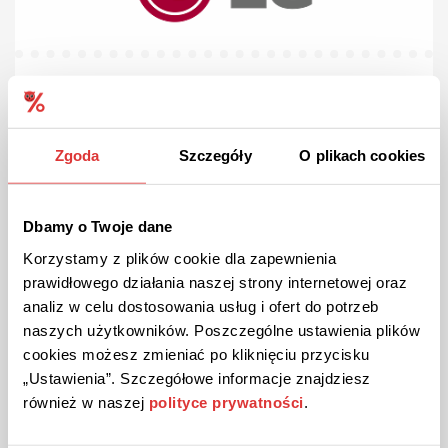
DO 1500 ZŁ
PROMOCJA
Sprawdzona
Zwrot do 1500 zł czekiem BLIK na telewizory w LG!
Kupując pralko-suszarkę WashTower™ otrzymasz do 1500 zł
Zgoda
Szczegóły
O plikach cookies
zwrotu czekiem BLIK. Skorzystaj!
Dbamy o Twoje dane
ZOBACZ PROMOCJĘ
Korzystamy z plików cookie dla zapewnienia
prawidłowego działania naszej strony internetowej oraz
Kupon ważny do 31.08.2026
analiz w celu dostosowania usług i ofert do potrzeb
naszych użytkowników. Poszczególne ustawienia plików
cookies możesz zmieniać po kliknięciu przycisku
„Ustawienia”. Szczegółowe informacje znajdziesz
również w naszej
polityce prywatności
.