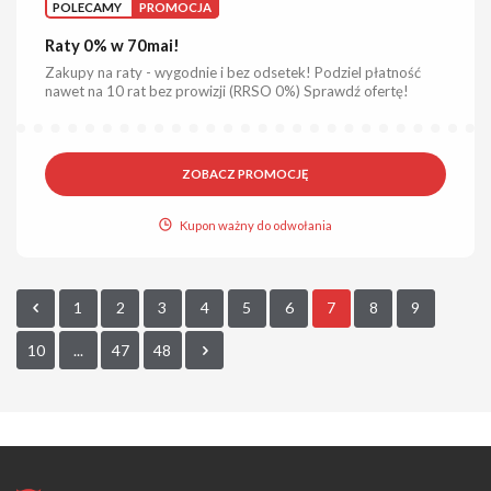
POLECAMY
PROMOCJA
Raty 0% w 70mai!
Zakupy na raty - wygodnie i bez odsetek! Podziel płatność
nawet na 10 rat bez prowizji (RRSO 0%) Sprawdź ofertę!
ZOBACZ PROMOCJĘ
Kupon ważny do odwołania
1
2
3
4
5
6
7
8
9
10
...
47
48