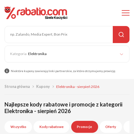
Elektronika
Niektóre kupony zawierają linki partnerskie, za które otrzymujemy prowizję.
Strona główna
Kupony
Elektronika - sierpień 2026
Najlepsze kody rabatowe i promocje z kategorii
Elektronika - sierpień 2026
Wszystko
Kody rabatowe
Promocje
Oferty
Wy