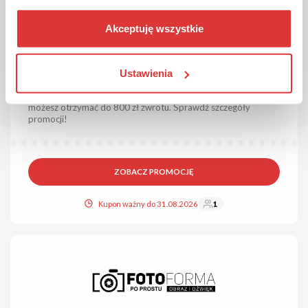
Akceptuję wszystkie
DO 800 ZŁ
PROMOCJA
Zwrot do 800 zł za zakupu aparatu Canon w
Ustawienia
FotoForma!
Przy zakupie wybranych aparatów i obiektywów marki Canon,
możesz otrzymać do 800 zł zwrotu. Sprawdź szczegóły
promocji!
ZOBACZ PROMOCJĘ
Kupon ważny do 31.08.2026
1