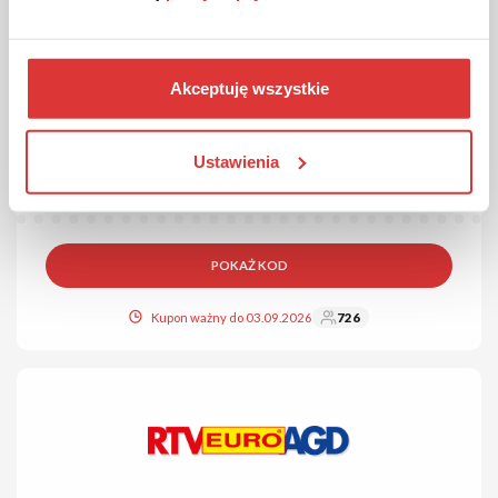
DO 700 ZŁ
KOD
Kod sprawdzony wczoraj
Akceptuję wszystkie
Mega Okazje! Kod rabatowy w Media Expert!
Mega Okazje! Setki produktów w supercenach. Nie przegap
Ustawienia
okazji i kup już dziś! Aby skorzystać z rabatu, wpisz
odpowiedni kod w koszyku zamówienia.
POKAŻ KOD
Kupon ważny do 03.09.2026
726