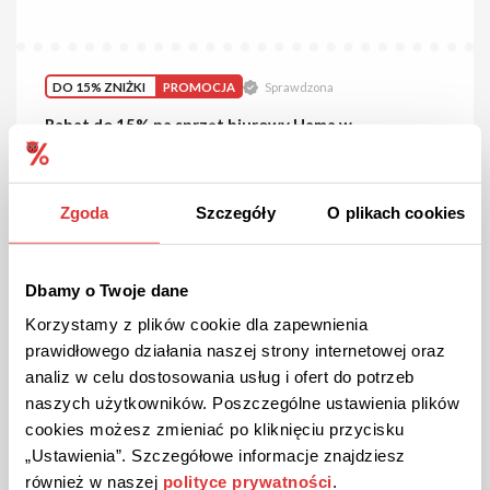
DO 15% ZNIŻKI
PROMOCJA
Sprawdzona
Rabat do 15% na sprzęt biurowy Hama w
Komputronik!
Niszczarki marki Hama kupisz teraz do 15% taniej. Dodatkowo
możesz skorzystać z 20 rat 0%. Ruszaj na zakupy!
Zgoda
Szczegóły
O plikach cookies
ZOBACZ PROMOCJĘ
Dbamy o Twoje dane
Korzystamy z plików cookie dla zapewnienia
Kupon ważny do 31.08.2026
prawidłowego działania naszej strony internetowej oraz
analiz w celu dostosowania usług i ofert do potrzeb
naszych użytkowników. Poszczególne ustawienia plików
cookies możesz zmieniać po kliknięciu przycisku
„Ustawienia”. Szczegółowe informacje znajdziesz
również w naszej
polityce prywatności
.