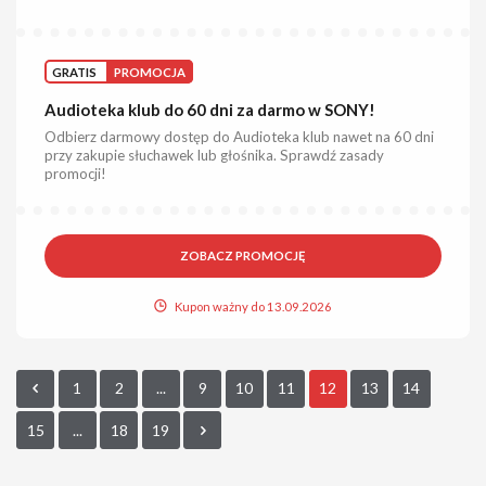
GRATIS
PROMOCJA
Audioteka klub do 60 dni za darmo w SONY!
Odbierz darmowy dostęp do Audioteka klub nawet na 60 dni
przy zakupie słuchawek lub głośnika. Sprawdź zasady
promocji!
ZOBACZ PROMOCJĘ
Kupon ważny do 13.09.2026
1
2
...
9
10
11
12
13
14
15
...
18
19