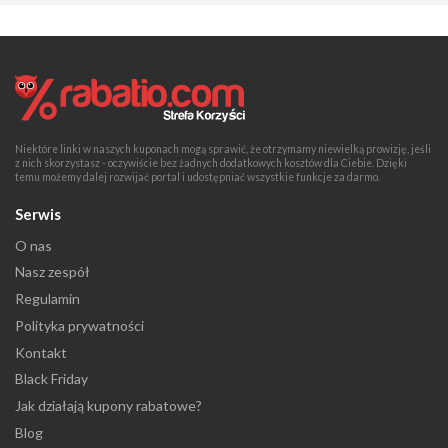
Niektóre linki w naszych kuponach mogą sprawić, że otrzymamy niewielką prowizję, jeśli
z nich skorzystasz - oczywiście bez żadnych dodatkowych kosztów dla Ciebie. Dzięki
temu możemy dalej rozwijać portal i udostępniać wszystkie funkcje za darmo.
Serwis
O nas
Nasz zespół
Regulamin
Polityka prywatności
Kontakt
Black Friday
Jak działają kupony rabatowe?
Blog