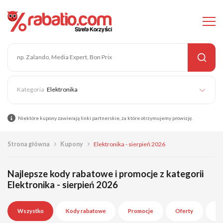
Elektronika
Niektóre kupony zawierają linki partnerskie, za które otrzymujemy prowizję.
Strona główna
Kupony
Elektronika - sierpień 2026
Najlepsze kody rabatowe i promocje z kategorii
Elektronika - sierpień 2026
Wszystko
Kody rabatowe
Promocje
Oferty
Wy