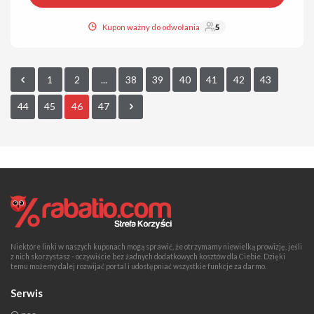
Kupon ważny do odwołania
5
1
2
...
38
39
40
41
42
43
44
45
46
47
Niektóre linki w naszych kuponach mogą sprawić, że otrzymamy niewielką prowizję, jeśli
z nich skorzystasz - oczywiście bez żadnych dodatkowych kosztów dla Ciebie. Dzięki
temu możemy dalej rozwijać portal i udostępniać wszystkie funkcje za darmo.
Serwis