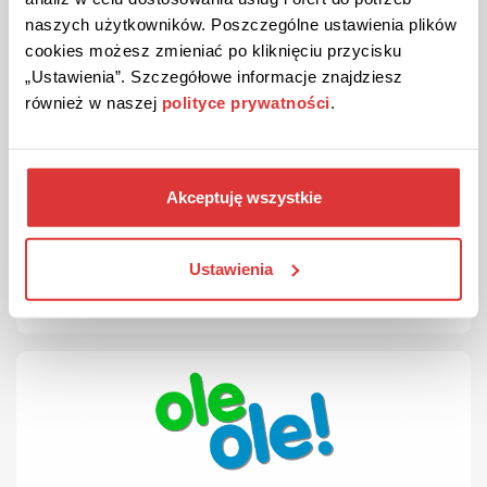
naszych użytkowników. Poszczególne ustawienia plików
cookies możesz zmieniać po kliknięciu przycisku
„Ustawienia”. Szczegółowe informacje znajdziesz
również w naszej
polityce prywatności
.
DARMOWA DOSTAWA
PROMOCJA
Darmowa dostawa w OleOle!
Dla zamówień od 99 zł - transport gratis.
Akceptuję wszystkie
ZOBACZ PROMOCJĘ
Ustawienia
Kupon ważny do odwołania
2