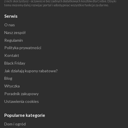
z nich skorzystasz - oczywiście bez żadnych dodatkowych kosztów dla Ciebie. Dzięki
temu możemy dalej rozwijać portal i udostępniać wszystkie funkcje za darmo.
Serwis
O nas
Nasz zespół
Regulamin
Polityka prywatności
Kontakt
Black Friday
Jak działają kupony rabatowe?
Blog
Wtyczka
Poradnik zakupowy
Ustawienia cookies
Popularne kategorie
Dom i ogród