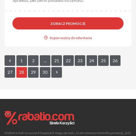
Sprawdź, jaki zwrot podatku otrzymasz.
ZOBACZ PROMOCJĘ
Kupon ważny do odwołania
1
2
...
21
22
23
24
25
26
27
28
29
30
Niektóre linki w naszych kuponach mogą sprawić, że otrzymamy niewielką prowizję, jeśli