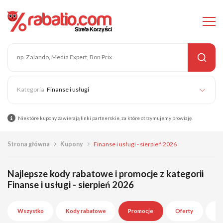
Finanse i usługi
Niektóre kupony zawierają linki partnerskie, za które otrzymujemy prowizję.
Strona główna
Kupony
Finanse i usługi - sierpień 2026
Najlepsze kody rabatowe i promocje z kategorii
Finanse i usługi - sierpień 2026
Wszystko
Kody rabatowe
Promocje
Oferty
Wy