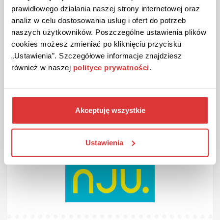
prawidłowego działania naszej strony internetowej oraz
analiz w celu dostosowania usług i ofert do potrzeb
PROMOCJA
naszych użytkowników. Poszczególne ustawienia plików
Tylko 15 zł miesięcznie za dodatkowy numer w NJU
cookies możesz zmieniać po kliknięciu przycisku
Mobile!
„Ustawienia”. Szczegółowe informacje znajdziesz
Za dodatkowy numer w abonamencie bez limitu płacisz tylko
15 zł miesięcznie w Nju mobile!
również w naszej
polityce prywatności
.
ZOBACZ PROMOCJĘ
Akceptuję wszystkie
Kupon ważny do odwołania
2
Ustawienia