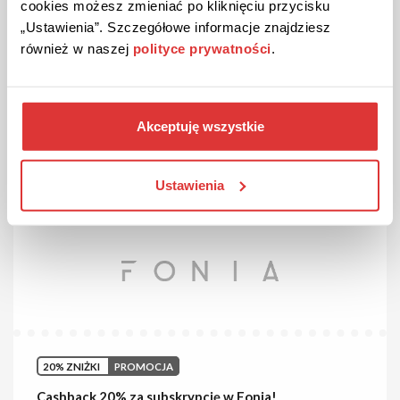
cookies możesz zmieniać po kliknięciu przycisku
„Ustawienia”. Szczegółowe informacje znajdziesz
2 miesiące gratis w subskrypcji rocznej w Fonia!
również w naszej
polityce prywatności
.
Zamów subskrypcję roczną, a nie zapłacisz za 2 miesiące
abonamentu. Nie przegap okazji!
Akceptuję wszystkie
ZOBACZ PROMOCJĘ
Kupon wygasł
Ustawienia
20% ZNIŻKI
PROMOCJA
Cashback 20% za subskrypcję w Fonia!