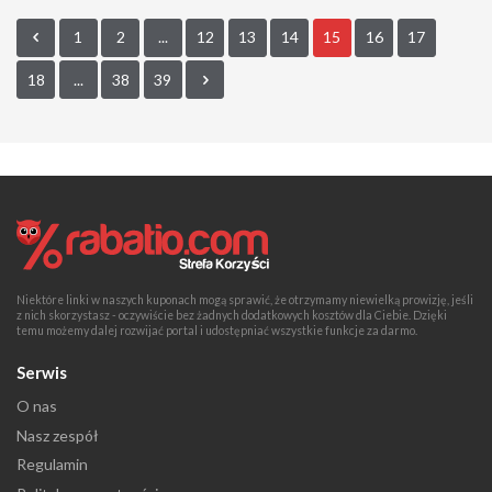
1
2
...
12
13
14
15
16
17
18
...
38
39
Niektóre linki w naszych kuponach mogą sprawić, że otrzymamy niewielką prowizję, jeśli
z nich skorzystasz - oczywiście bez żadnych dodatkowych kosztów dla Ciebie. Dzięki
temu możemy dalej rozwijać portal i udostępniać wszystkie funkcje za darmo.
Serwis
O nas
Nasz zespół
Regulamin