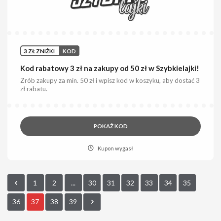
3 ZŁ ZNIŻKI
KOD
Kod rabatowy 3 zł na zakupy od 50 zł w Szybkielajki!
Zrób zakupy za min. 50 zł i wpisz kod w koszyku, aby dostać 3
zł rabatu.
POKAŻ KOD
Kupon wygasł
1
2
...
30
31
32
33
34
35
36
37
38
39