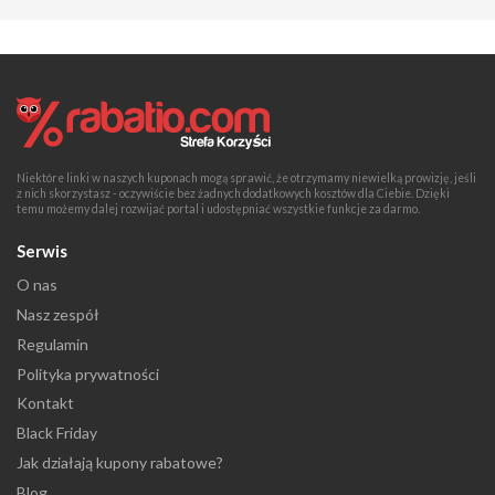
Niektóre linki w naszych kuponach mogą sprawić, że otrzymamy niewielką prowizję, jeśli
z nich skorzystasz - oczywiście bez żadnych dodatkowych kosztów dla Ciebie. Dzięki
temu możemy dalej rozwijać portal i udostępniać wszystkie funkcje za darmo.
Serwis
O nas
Nasz zespół
Regulamin
Polityka prywatności
Kontakt
Black Friday
Jak działają kupony rabatowe?
Blog