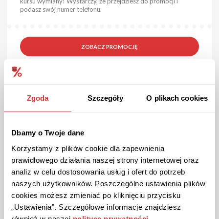
kursu wymiany! Wystarczy, że przejdziesz do promocji i
podasz swój numer telefonu.
ZOBACZ PROMOCJĘ
Kupon ważny do odwołania
26
Zgoda
Szczegóły
O plikach cookies
Dbamy o Twoje dane
Korzystamy z plików cookie dla zapewnienia
prawidłowego działania naszej strony internetowej oraz
analiz w celu dostosowania usług i ofert do potrzeb
15% ZNIŻKI
PROMOCJA
Sprawdzona
naszych użytkowników. Poszczególne ustawienia plików
Rabat 15% przy zakupie polisy w Uniqa!
cookies możesz zmieniać po kliknięciu przycisku
Skorzystaj z 15% zniżki na ubezpieczenie OC/AC przez
„Ustawienia”. Szczegółowe informacje znajdziesz
internet. Nie przegap okazji!
również w naszej
polityce prywatności
.