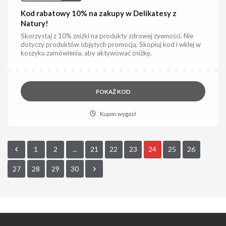
Kod rabatowy 10% na zakupy w Delikatesy z
Natury!
Skorzystaj z 10% zniżki na produkty zdrowej żywności. Nie
dotyczy produktów objętych promocją. Skopiuj kod i wklej w
koszyku zamówienia, aby aktywować zniżkę.
POKAŻ KOD
Kupon wygasł
1
2
...
21
22
23
24
25
26
27
28
29
30