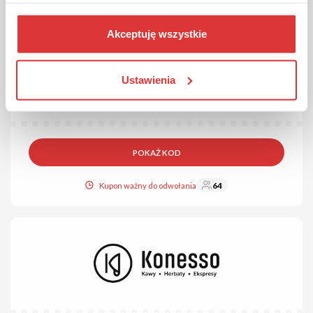
Akceptuję wszystkie
5% ZNIŻKI
KOD
Kod rabatowy 5% na catering w SuperMenu!
Ustawienia
5% dla nowych użytkowników na pierwsze zamówienie na min.
4 dni. Aby skorzystać z oferty, wklej kod rabatowy w koszyku.
POKAŻ KOD
Kupon ważny do odwołania
64