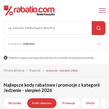
Jedzenie
Niektóre kupony zawierają linki partnerskie, za które otrzymujemy prowizję.
Strona główna
Kupony
Jedzenie - sierpień 2026
Najlepsze kody rabatowe i promocje z kategorii
Jedzenie - sierpień 2026
Wszystko
Kody rabatowe
Promocje
Oferty
Wy