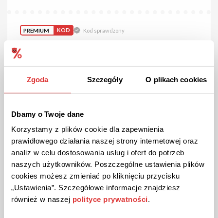
PREMIUM
KOD
Kod sprawdzony
Kod rabatowy na 50 BNC w Primate!
Złóż zamówienie i doładuj konto za min. 250 BNC i odbierz
dodatkowe 50 BNC z kodem rabatowym. 1 BNC = 1
złotówka. Kod rabatowy podaj podczas składania
Zgoda
Szczegóły
O plikach cookies
zamówienia.
Dbamy o Twoje dane
POKAŻ KOD
Korzystamy z plików cookie dla zapewnienia
prawidłowego działania naszej strony internetowej oraz
Kupon ważny do odwołania
71
analiz w celu dostosowania usług i ofert do potrzeb
naszych użytkowników. Poszczególne ustawienia plików
cookies możesz zmieniać po kliknięciu przycisku
„Ustawienia”. Szczegółowe informacje znajdziesz
również w naszej
polityce prywatności
.