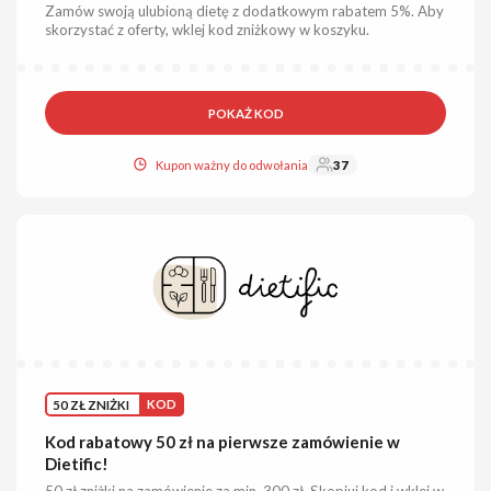
Zamów swoją ulubioną dietę z dodatkowym rabatem 5%. Aby
skorzystać z oferty, wklej kod zniżkowy w koszyku.
POKAŻ KOD
Kupon ważny do odwołania
37
50 ZŁ ZNIŻKI
KOD
Kod rabatowy 50 zł na pierwsze zamówienie w
Dietific!
50 zł zniżki na zamówienie za min. 300 zł. Skopiuj kod i wklej w