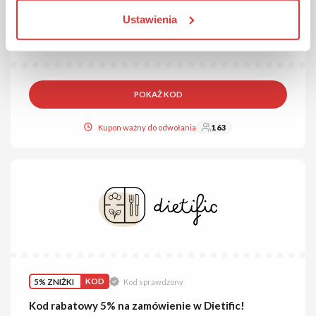
Kod rabatowy 10% na zakupy w SUPERSONIC!
Ustawienia
Rabat obejmuje produkty nieprzecenione. Aby skorzystać ze
zniżki, wpisz kod rabatowy w odpowiednie pole w koszyku.
POKAŻ KOD
Kupon ważny do odwołania
163
5% ZNIŻKI
KOD
Kod sprawdzony
Kod rabatowy 5% na zamówienie w Dietific!