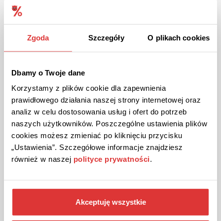
Kod rabatowy 10% na catering w Dietific!
Skorzystaj z rabatu 10% przy zamówieniu dowolnej diety.
Podczas składania zamówienia użyj kodu rabatowego w
Zgoda
Szczegóły
O plikach cookies
koszyku.
Dbamy o Twoje dane
POKAŻ KOD
Korzystamy z plików cookie dla zapewnienia
prawidłowego działania naszej strony internetowej oraz
Kupon ważny do odwołania
42
analiz w celu dostosowania usług i ofert do potrzeb
naszych użytkowników. Poszczególne ustawienia plików
cookies możesz zmieniać po kliknięciu przycisku
„Ustawienia”. Szczegółowe informacje znajdziesz
również w naszej
polityce prywatności
.
Akceptuję wszystkie
10% ZNIŻKI
KOD
Kod sprawdzony