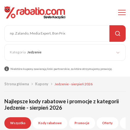
Jedzenie
Niektóre kupony zawierają linki partnerskie, za które otrzymujemy prowizję.
Strona główna
Kupony
Jedzenie - sierpień 2026
Najlepsze kody rabatowe i promocje z kategorii
Jedzenie - sierpień 2026
Wszystko
Kody rabatowe
Promocje
Oferty
Wy