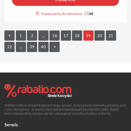
Kupon ważny do odwołania
34
1
2
...
16
17
18
19
20
21
22
...
39
40
Niektóre linki w naszych kuponach mogą sprawić, że otrzymamy niewielką prowizję, jeśli
z nich skorzystasz - oczywiście bez żadnych dodatkowych kosztów dla Ciebie. Dzięki
temu możemy dalej rozwijać portal i udostępniać wszystkie funkcje za darmo.
Serwis