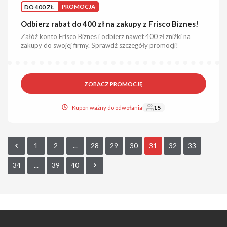
DO 400 ZŁ
PROMOCJA
Odbierz rabat do 400 zł na zakupy z Frisco Biznes!
Załóż konto Frisco Biznes i odbierz nawet 400 zł zniżki na
zakupy do swojej firmy. Sprawdź szczegóły promocji!
ZOBACZ PROMOCJĘ
Kupon ważny do odwołania
15
1
2
...
28
29
30
31
32
33
34
...
39
40