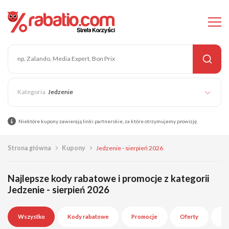
Jedzenie
Niektóre kupony zawierają linki partnerskie, za które otrzymujemy prowizję.
Strona główna
Kupony
Jedzenie - sierpień 2026
Najlepsze kody rabatowe i promocje z kategorii
Jedzenie - sierpień 2026
Wszystko
Kody rabatowe
Promocje
Oferty
Wy