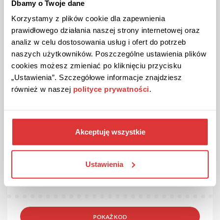
Dbamy o Twoje dane
ZOBACZ PROMOCJĘ
Korzystamy z plików cookie dla zapewnienia
prawidłowego działania naszej strony internetowej oraz
Kupon ważny do odwołania
10
analiz w celu dostosowania usług i ofert do potrzeb
naszych użytkowników. Poszczególne ustawienia plików
cookies możesz zmieniać po kliknięciu przycisku
„Ustawienia”. Szczegółowe informacje znajdziesz
również w naszej
polityce prywatności
.
Akceptuję wszystkie
30 ZŁ ZNIŻKI
KOD
Kod sprawdzony
Kod rabatowy 30 zł w Glovo!
Ustawienia
PizzaPortal to teraz Glovo! Odbierz 3X10 zł rabatu na
pierwsze zamówienie!
POKAŻ KOD