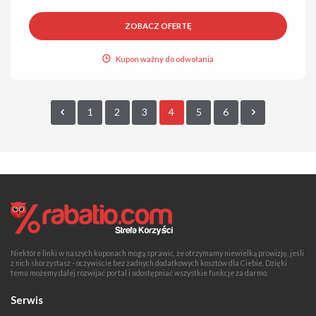
ZOBACZ OFERTĘ
Kupon ważny do odwołania
1
2
3
4
5
6
Niektóre linki w naszych kuponach mogą sprawić, że otrzymamy niewielką prowizję, jeśli
z nich skorzystasz - oczywiście bez żadnych dodatkowych kosztów dla Ciebie. Dzięki
temu możemy dalej rozwijać portal i udostępniać wszystkie funkcje za darmo.
Serwis