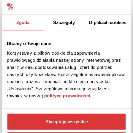
OFERTA
Meble na wymiar w Flexmeble!
Zgoda
Szczegóły
O plikach cookies
Wiele rodzajów mebli na wymiar w atrakcyjnych cenach!
Dbamy o Twoje dane
ZOBACZ OFERTĘ
Korzystamy z plików cookie dla zapewnienia
prawidłowego działania naszej strony internetowej oraz
Kupon ważny do odwołania
2
analiz w celu dostosowania usług i ofert do potrzeb
naszych użytkowników. Poszczególne ustawienia plików
cookies możesz zmieniać po kliknięciu przycisku
„Ustawienia”. Szczegółowe informacje znajdziesz
również w naszej
polityce prywatności
.
Akceptuję wszystkie
OFERTA