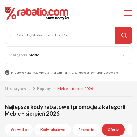
Meble
Niektóre kupony zawierają linki partnerskie, za które otrzymujemy prowizję.
Strona główna
Kupony
Meble - sierpień 2026
Najlepsze kody rabatowe i promocje z kategorii
Meble - sierpień 2026
Wszystko
Kody rabatowe
Promocje
Oferty
Wy