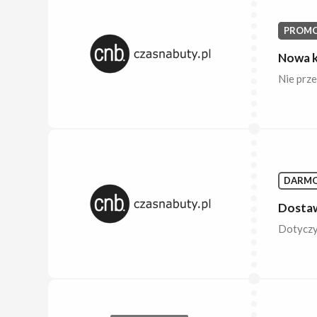
PROMO
Nowa k
Nie prze
DARM
Dostaw
Dotyczy