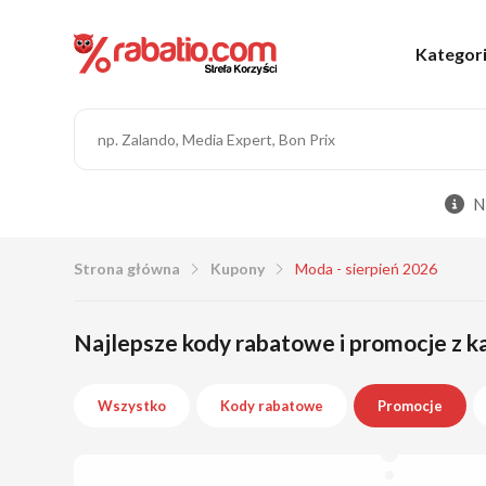
Kategor
N
Strona główna
Kupony
Moda - sierpień 2026
Najlepsze kody rabatowe i promocje z ka
Wszystko
Kody rabatowe
Promocje