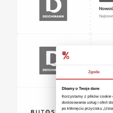
Nowośc
Najnows
DARM
Darmow
Dotyczy
Zgoda
Dbamy o Twoje dane
Korzystamy z plików cookie d
dostosowania usług i ofert 
DARM
po kliknięciu przycisku „Us