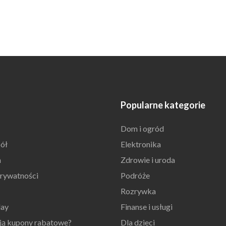
Popularne kategorie
Dom i ogród
ół
Elektronika
n
Zdrowie i uroda
prywatności
Podróże
Rozrywka
day
Finanse i usługi
ają kupony rabatowe?
Dla dzieci