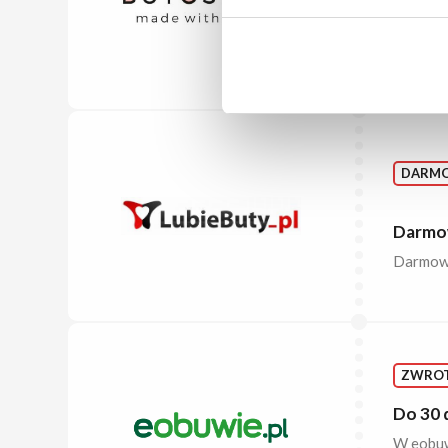
Dostaw
Zamów ob
DARM
Darmow
Darmowa
ZWRO
Do 30 
W eobuwi