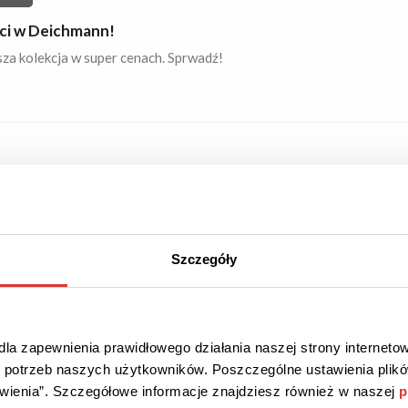
i w Deichmann!
za kolekcja w super cenach. Sprwadź!
OWA DOSTAWA
PROMOCJA
y transport!
 wszystkich zamówień!
Szczegóły
la zapewnienia prawidłowego działania naszej strony internetow
3
do potrzeb naszych użytkowników. Poszczególne ustawienia pli
OWA DOSTAWA
PROMOCJA
tawienia”. Szczegółowe informacje znajdziesz również w naszej
p