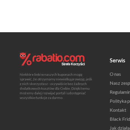
Serwis
O nas
Niektóre linki w naszych kuponach mogą
sprawić, że otrzymamy niewielką prowizję, jeśli
Nasz zesp
z nich skorzystasz - oczywiście bez żadnych
dodatkowych kosztów dla Ciebie. Dzięki temu
Regulami
możemy dalej rozwijać portal i udostępniać
wszystkie funkcje za darmo.
Polityka 
Kontakt
Black Fri
Jak dział