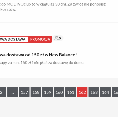
 do MODIVOclub to w ciągu aż 30 dni. Za zwrot nie ponosisz
 kosztów.
9
OWA DOSTAWA
PROMOCJA
a dostawa od 150 zł w New Balance!
upy za min. 150 zł i nie płać za dostawę do domu.
2
...
157
158
159
160
161
162
163
164
1