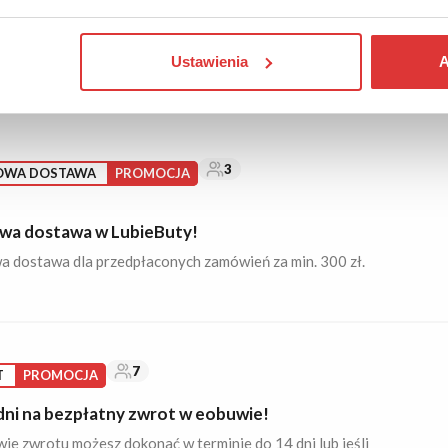
a do domu za darmo w Butosklep!
uwie w Butosklep za ponad 250 zł i nie płać za dostawę!
Ustawienia
A
3
OWA DOSTAWA
PROMOCJA
a dostawa w LubieButy!
 dostawa dla przedpłaconych zamówień za min. 300 zł.
7
T
PROMOCJA
dni na bezpłatny zwrot w eobuwie!
e zwrotu możesz dokonać w terminie do 14 dni lub jeśli