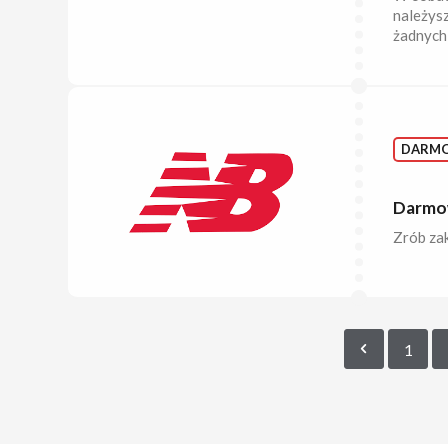
należysz
żadnych
DARM
Darmow
Zrób zak
1