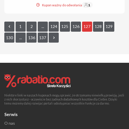
Kupon ważny do odwołania
1
1
2
...
124
125
126
127
128
129
130
...
136
137
Niektóre linki w naszych kuponach mogą sprawić, że otrzymamy niewielką prowizję, jeśli
z nich skorzystasz - oczywiście bez żadnych dodatkowych kosztów dla Ciebie. Dzięki
temu możemy dalej rozwijać portal i udostępniać wszystkie funkcje za darmo.
Serwis
O nas