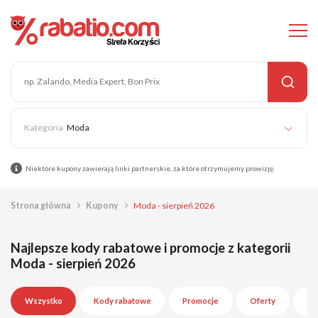
Moda
Niektóre kupony zawierają linki partnerskie, za które otrzymujemy prowizję.
Strona główna
Kupony
Moda - sierpień 2026
Najlepsze kody rabatowe i promocje z kategorii
Moda - sierpień 2026
Wszystko
Kody rabatowe
Promocje
Oferty
Wy