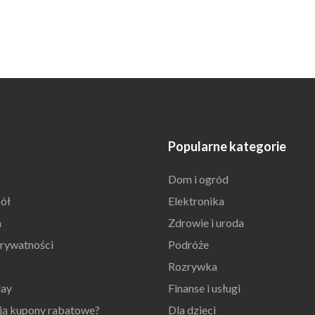
Popularne kategorie
Dom i ogród
ół
Elektronika
n
Zdrowie i uroda
prywatności
Podróże
Rozrywka
day
Finanse i usługi
ają kupony rabatowe?
Dla dzieci