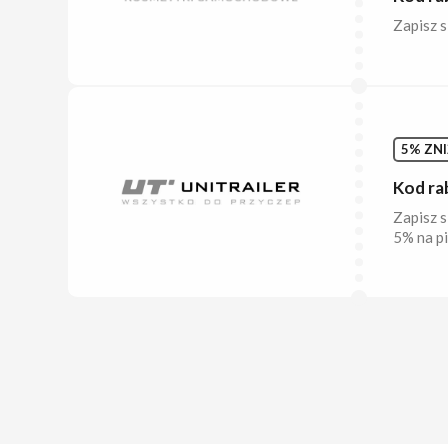
Zapisz s
5% ZNI
Kod ra
Zapisz s
5% na p