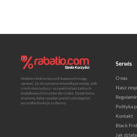
Serwis
O nas
Niektóre linki w naszych kuponach mogą
sprawić, że otrzymamy niewielką prowizję, jeśli
Nasz zesp
z nich skorzystasz - oczywiście bez żadnych
dodatkowych kosztów dla Ciebie. Dzięki temu
Regulami
możemy dalej rozwijać portal i udostępniać
wszystkie funkcje za darmo.
Polityka 
Kontakt
Black Fri
Jak dział