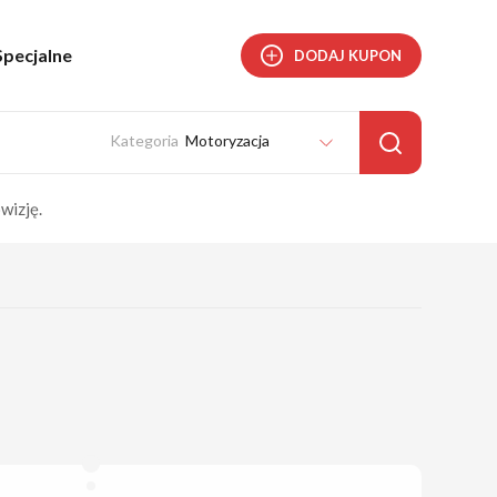
Specjalne
DODAJ KUPON
Motoryzacja
wizję.