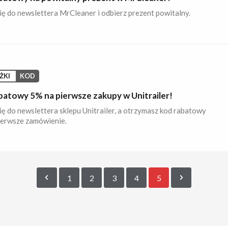
ię do newslettera MrCleaner i odbierz prezent powitalny.
ŻKI
KOD
batowy 5% na pierwsze zakupy w Unitrailer!
ię do newslettera sklepu Unitrailer, a otrzymasz kod rabatowy
ierwsze zamówienie.
1
2
3
4
5