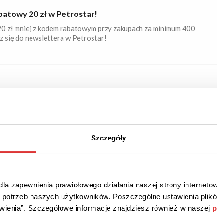
batowy 20 zł w Petrostar!
20 zł mniej z kodem rabatowym przy zakupach za minimum 400
sz się do newslettera w Petrostar!
ŻKI
KOD
batowy 5% na pierwsze zakupy w GoRabbit!
aj z 5% rabatu wyłącznie na pierwsze zakupy. Kod rabatowy
ź w koszyku.
Szczegóły
la zapewnienia prawidłowego działania naszej strony internetow
ŻKI
KOD
do potrzeb naszych użytkowników. Poszczególne ustawienia pli
tawienia”. Szczegółowe informacje znajdziesz również w naszej
p
batowy 5% w GoRabbit!