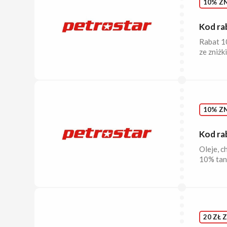
10% ZN
Kod ra
Rabat 1
ze zniżk
10% ZN
Kod ra
Oleje, c
10% tani
20 ZŁ 