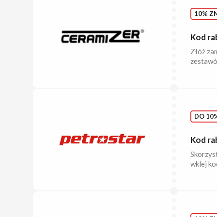
10% ZN
Kod ra
Złóż zam
zestawó
DO 10%
Kod ra
Skorzys
wklej ko