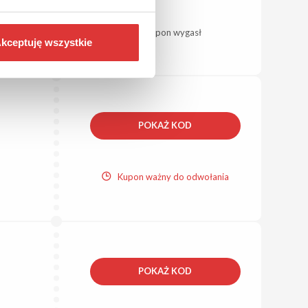
Kupon wygasł
kceptuję wszystkie
POKAŻ KOD
Kupon ważny do odwołania
POKAŻ KOD