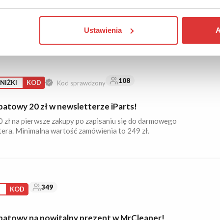
nto i zapisz się do newslettera sklepu GoRabbit, a otrzymasz
tu na pierwsze zakupy. Dodatkowo dla zalogowanych
ików czas na zwrot wynosi aż 30 dni!
Ustawienia
A
108
ZNIŻKI
KOD
Kod sprawdzony
batowy 20 zł w newsletterze iParts!
 zł na pierwsze zakupy po zapisaniu się do darmowego
era. Minimalna wartość zamówienia to 249 zł.
349
S
KOD
batowy na powitalny prezent w MrCleaner!