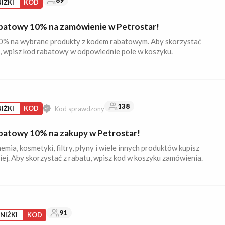
89
IŻKI
KOD
batowy 10% na zamówienie w Petrostar!
0% na wybrane produkty z kodem rabatowym. Aby skorzystać
i, wpisz kod rabatowy w odpowiednie pole w koszyku.
138
IŻKI
KOD
Kod sprawdzony
batowy 10% na zakupy w Petrostar!
hemia, kosmetyki, filtry, płyny i wiele innych produktów kupisz
ej. Aby skorzystać z rabatu, wpisz kod w koszyku zamówienia.
91
ZNIŻKI
KOD