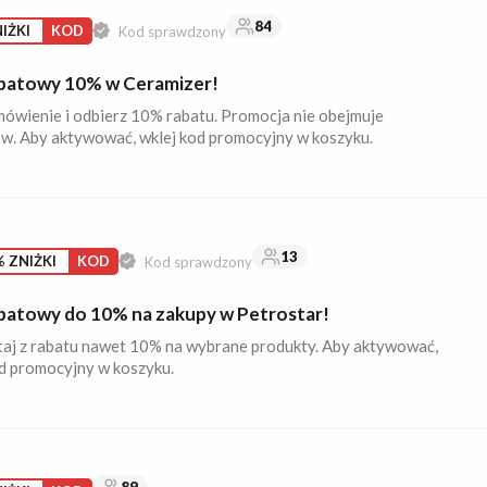
84
IŻKI
KOD
Kod sprawdzony
batowy 10% w Ceramizer!
ówienie i odbierz 10% rabatu. Promocja nie obejmuje
w. Aby aktywować, wklej kod promocyjny w koszyku.
13
 ZNIŻKI
KOD
Kod sprawdzony
batowy do 10% na zakupy w Petrostar!
taj z rabatu nawet 10% na wybrane produkty. Aby aktywować,
d promocyjny w koszyku.