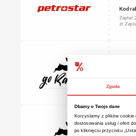
Kod ra
Zapłać 
zł. Zapi
5% ZNI
Kod ra
Skorzyst
wprowad
Zgoda
Dbamy o Twoje dane
Korzystamy z plików cookie d
5% ZNI
dostosowania usług i ofert 
po kliknięciu przycisku „Us
Kod ra