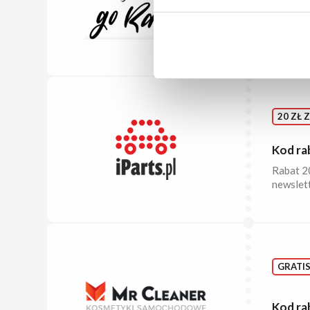
Załóż ko
5% raba
użytkown
20 ZŁ 
Kod ra
Rabat 20
newslett
GRATI
Kod ra