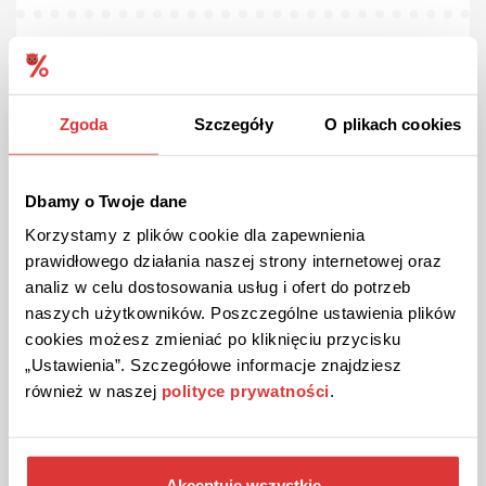
OFERTA
Sprawdzona
Oferty noclegowe na całym świecie w Belvilla!
Planujesz wakacje? Sprawdź tysiące dostępnych noclegów w
Zgoda
Szczegóły
O plikach cookies
atrakcyjnych cenach w Belvilla. Nie zwlekaj!
Dbamy o Twoje dane
ZOBACZ OFERTĘ
Korzystamy z plików cookie dla zapewnienia
prawidłowego działania naszej strony internetowej oraz
Kupon ważny do odwołania
analiz w celu dostosowania usług i ofert do potrzeb
naszych użytkowników. Poszczególne ustawienia plików
cookies możesz zmieniać po kliknięciu przycisku
„Ustawienia”. Szczegółowe informacje znajdziesz
również w naszej
polityce prywatności
.
Akceptuję wszystkie