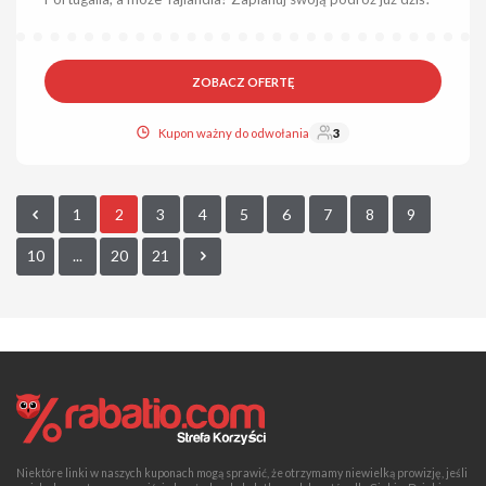
ZOBACZ OFERTĘ
Kupon ważny do odwołania
3
1
2
3
4
5
6
7
8
9
10
...
20
21
Niektóre linki w naszych kuponach mogą sprawić, że otrzymamy niewielką prowizję, jeśli