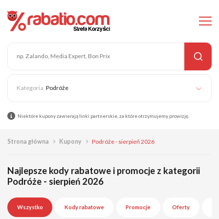
Podróże
Niektóre kupony zawierają linki partnerskie, za które otrzymujemy prowizję.
Strona główna
Kupony
Podróże - sierpień 2026
Najlepsze kody rabatowe i promocje z kategorii
Podróże - sierpień 2026
Wszystko
Kody rabatowe
Promocje
Oferty
Wy