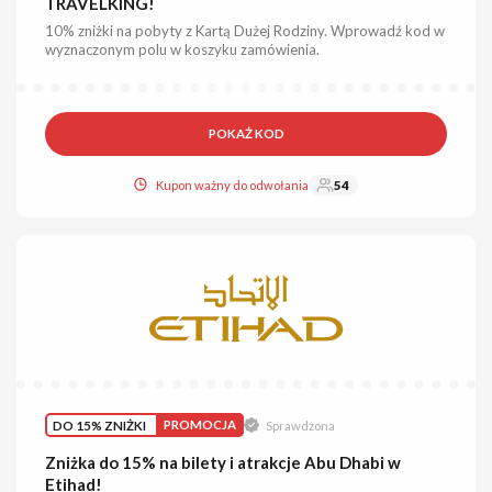
TRAVELKING!
10% zniżki na pobyty z Kartą Dużej Rodziny. Wprowadź kod w
wyznaczonym polu w koszyku zamówienia.
POKAŻ KOD
Kupon ważny do odwołania
54
DO 15% ZNIŻKI
PROMOCJA
Sprawdzona
Zniżka do 15% na bilety i atrakcje Abu Dhabi w
Etihad!