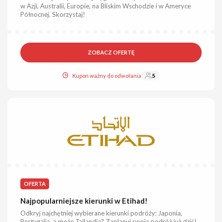
w Azji, Australii, Europie, na Bliskim Wschodzie i w Ameryce
Północnej. Skorzystaj!
ZOBACZ OFERTĘ
Kupon ważny do odwołania
5
OFERTA
Najpopularniejsze kierunki w Etihad!
Odkryj najchętniej wybierane kierunki podróży: Japonia,
Portugalia, a może Tajlandia? Zaplanuj swoją podróż już dziś!