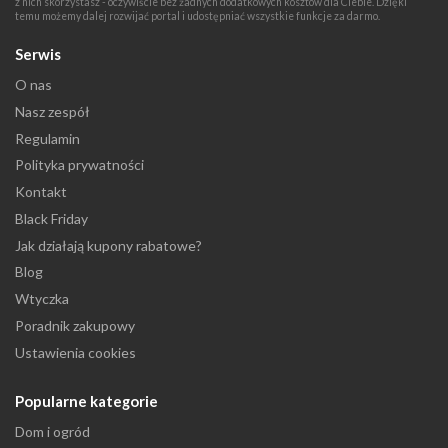
z nich skorzystasz - oczywiście bez żadnych dodatkowych kosztów dla Ciebie. Dzięki
temu możemy dalej rozwijać portal i udostępniać wszystkie funkcje za darmo.
Serwis
O nas
Nasz zespół
Regulamin
Polityka prywatności
Kontakt
Black Friday
Jak działają kupony rabatowe?
Blog
Wtyczka
Poradnik zakupowy
Ustawienia cookies
Popularne kategorie
Dom i ogród