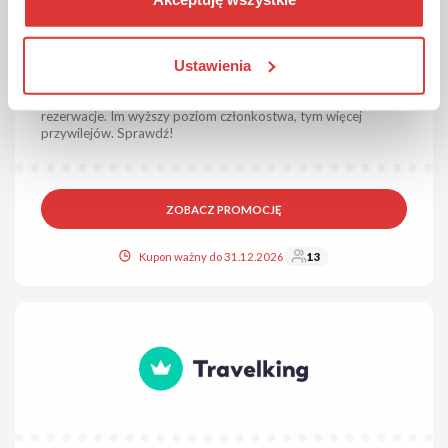
DO 20% ZNIŻKI
PROMOCJA
Sprawdzona
Zniżka do 20% w programie lojalnościowym Radisson
Ustawienia
Rewards!
Korzystaj z wyjątkowych korzyści i zniżek do 20% na swoje
rezerwacje. Im wyższy poziom członkostwa, tym więcej
przywilejów. Sprawdź!
ZOBACZ PROMOCJĘ
Kupon ważny do 31.12.2026
13