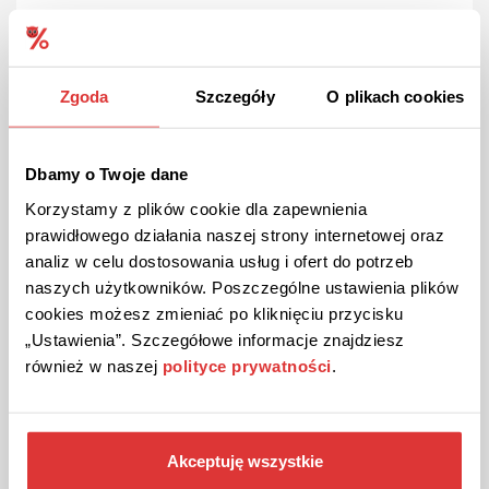
DO 50% ZNIŻKI
PROMOCJA
Zgoda
Szczegóły
O plikach cookies
Gry planszowe do -50% w Empik!
Promocja dotyczy gier z podstrony promocji.
Dbamy o Twoje dane
Korzystamy z plików cookie dla zapewnienia
ZOBACZ PROMOCJĘ
prawidłowego działania naszej strony internetowej oraz
analiz w celu dostosowania usług i ofert do potrzeb
Kupon ważny do odwołania
9
naszych użytkowników. Poszczególne ustawienia plików
cookies możesz zmieniać po kliknięciu przycisku
„Ustawienia”. Szczegółowe informacje znajdziesz
również w naszej
polityce prywatności
.
Akceptuję wszystkie