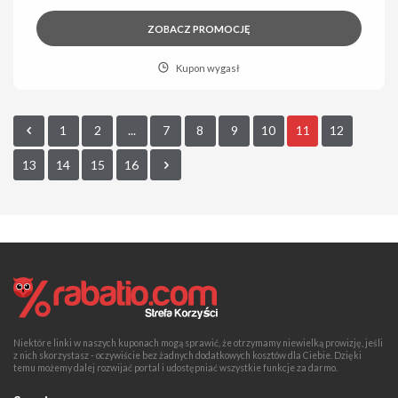
ZOBACZ PROMOCJĘ
Kupon wygasł
1
2
...
7
8
9
10
11
12
13
14
15
16
Niektóre linki w naszych kuponach mogą sprawić, że otrzymamy niewielką prowizję, jeśli
z nich skorzystasz - oczywiście bez żadnych dodatkowych kosztów dla Ciebie. Dzięki
temu możemy dalej rozwijać portal i udostępniać wszystkie funkcje za darmo.