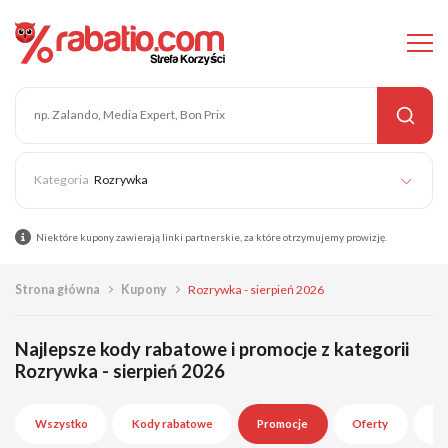
Rozrywka
Niektóre kupony zawierają linki partnerskie, za które otrzymujemy prowizję.
Strona główna
Kupony
Rozrywka - sierpień 2026
Najlepsze kody rabatowe i promocje z kategorii
Rozrywka - sierpień 2026
Wszystko
Kody rabatowe
Promocje
Oferty
Wy