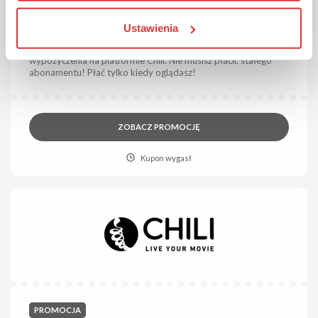
20% ZNIŻKI
PROMOCJA
Ustawienia
Rabat 20% na pierwszy film w Chili!
Zarejestruj się i zyskaj zniżkę na pierwszy film w opcji
wypożyczenia na platformie Chili. Nie musisz płacić stałego
abonamentu! Płać tylko kiedy oglądasz!
ZOBACZ PROMOCJĘ
Kupon wygasł
PROMOCJA