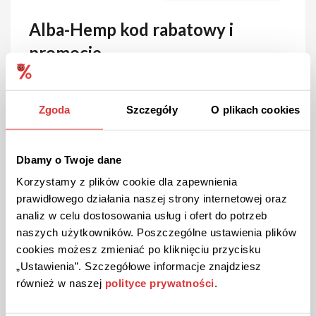
Alba-Hemp kod rabatowy i
promocje
Oprócz olejów CBD, sklep internetowy Alba-Hemp
posiada w swoim asortymencie kapsułki konopne
Zgoda
Szczegóły
O plikach cookies
CBD – wygodne w zażyciu, idealne dla osób
aktywnych, a także takich, które preferują inny
sposób aplikacji niż ta podjęzykowa. Chcesz
Dbamy o Twoje dane
spróbować czegoś innego? Kup kryształ CBD, który
z powodzeniem można dodawać do olejów jadalnych,
Korzystamy z plików cookie dla zapewnienia
czy kosmetyków. Poznaj kody rabatowe Alba-Hemp
prawidłowego działania naszej strony internetowej oraz
i czerp z natury to, co najlepsze! Pogłębiaj swoją
analiz w celu dostosowania usług i ofert do potrzeb
wiedzę na temat produktów CBD i odzyskaj
naszych użytkowników. Poszczególne ustawienia plików
wewnętrzną równowagę.
cookies możesz zmieniać po kliknięciu przycisku
Kod rabatowy Alba-Hemp –
„Ustawienia”. Szczegółowe informacje znajdziesz
również w naszej
polityce prywatności
.
rodzaje i korzyści