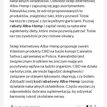
naturalnych składników. Odwiedź sklep internetowy
Alba-Hemp i zapoznaj się jego asortymentem.
Niewykluczone, że wśród proponowanych tu
produktów, znajdziesz taki, który pozwoli Tobie
nareszcie czerpać z życia pełnymi garściami. Poznaj
rabaty Alba-Hemp
i zapłać mniej za naturalne
suplementy diety, które znów pozwolą patrzeć Tobie
na rzeczywistość przez różowe okulary.
Sklep internetowy Alba-Hemp proponuje swoim
Klientom produkty CBD na bazie konopi Cannabis
Sativa L uprawianej w Polsce. Kannabidiol jest
bezpiecznym środkiem leczniczym mającym
pozytywny wpływ na ludzki organizm. CBD nie działa
narkotycznie, ale może łagodzić dolegliwości
związane ze stanami lękowymi, depresją, czy bólem.
Zdobądź swój
kod rabatowy Alba-Hemp
i poznaj
działanie naturalnych składników. Często wystarczy
odpowiednio dobrana suplementacja, by odzyskać
harmonię i ukoić skołatane nerwy.