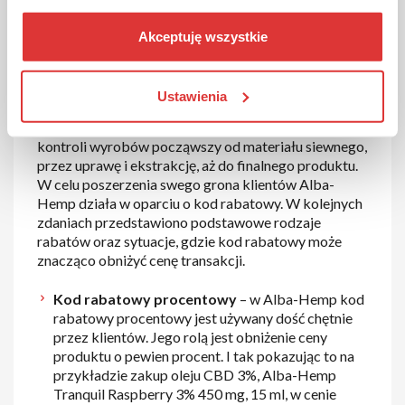
Alba-Hemp to polski producent a zarazem
sprzedawca, którego produkty są w 100% naturalne.
Akceptuję wszystkie
Produkty są tworzone na bazie konopi, uprawianej
pod pełnym nadzorem na polach zachodniej Polski.
Misją Alba-Hemp jest wzrost zadowolenia klientów
Ustawienia
z naturalnych produktów. Właściciel marki Alba-
Hemp dba o najwyższą jakość produktów dzięki
kontroli wyrobów począwszy od materiału siewnego,
przez uprawę i ekstrakcję, aż do finalnego produktu.
W celu poszerzenia swego grona klientów Alba-
Hemp działa w oparciu o kod rabatowy. W kolejnych
zdaniach przedstawiono podstawowe rodzaje
rabatów oraz sytuacje, gdzie kod rabatowy może
znacząco obniżyć cenę transakcji.
Kod rabatowy procentowy
– w Alba-Hemp kod
rabatowy procentowy jest używany dość chętnie
przez klientów. Jego rolą jest obniżenie ceny
produktu o pewien procent. I tak pokazując to na
przykładzie zakup oleju CBD 3%, Alba-Hemp
Tranquil Raspberry 3% 450 mg, 15 ml, w cenie