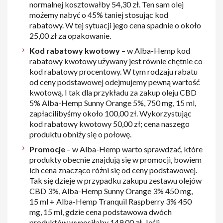
normalnej kosztowałby 54,30 zł. Ten sam olej
możemy nabyć o 45% taniej stosując kod
rabatowy. W tej sytuacji jego cena spadnie o około
25,00 zł za opakowanie.
Kod rabatowy kwotowy
– w Alba-Hemp kod
rabatowy kwotowy używany jest równie chętnie co
kod rabatowy procentowy. W tym rodzaju rabatu
od ceny podstawowej odejmujemy pewną wartość
kwotową. I tak dla przykładu za zakup oleju CBD
5% Alba-Hemp Sunny Orange 5%, 750 mg, 15 ml,
zapłacilibyśmy około 100,00 zł. Wykorzystując
kod rabatowy kwotowy 50,00 zł; cena naszego
produktu obniży się o połowę.
Promocje
– w Alba-Hemp warto sprawdzać, które
produkty obecnie znajdują się w promocji, bowiem
ich cena znacząco różni się od ceny podstawowej.
Tak się dzieje w przypadku zakupu zestawu olejów
CBD 3%, Alba-Hemp Sunny Orange 3% 450 mg,
15 ml + Alba-Hemp Tranquil Raspberry 3% 450
mg, 15 ml, gdzie cena podstawowa dwóch
produktów wynosiłaby 149,00 zł. Jeśli