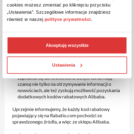
którą figuruje kupon. Jeśli klient posiada kod
cookies możesz zmieniać po kliknięciu przycisku
rabatowy Alibaba o wartości 30$ to finalnie za
„Ustawienia”. Szczegółowe informacje znajdziesz
zamówienie o cenie 150$ zapłaci jedynie 120$. To
również w naszej
polityce prywatności
.
się naprawdę opłaca!
Promocje i wyprzedaże
– polowanie na produkty
objęte promocją lub wyprzedażą to dobry sposób
na oszczędzanie. Aktualne promocje Alibaba
Akceptuję wszystkie
można sprawdzić na profilu sklepu w serwisie
Rabatio.com
Kod rabatowy za newsletter
– klienci
Ustawienia
korzystający z platformy Alibaba mają możliwość
zapisania się do newslettera. Dzięki temu mają
szansę nie tylko na otrzymywanie informacji o
nowościach, ale też zyskują możliwość pozyskania
dodatkowych kodów rabatowych Alibaba.
Uprzejmie informujemy, że każdy kod rabatowy
pojawiający się na Rabatio.com pochodzi ze
sprawdzonego źródła, a więc ze sklepu Alibaba.