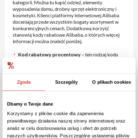
kategorii. Można tu kupić odzież, elementy
wyposażenia domu, drobny sprzęt elektroniczny i
kosmetyki. Klienci platformy internetowej Alibaba
doceniają przede wszystkim bogaty asortyment w
konkurencyjnych cenach. Dodatkową korzyść
stanowią kody rabatowe Alibaba, o których więcej
informacji można znaleźć poniżej.
Kod rabatowy procentowy
– ten rodzaj kodu
występuje najczęściej, a jego działanie polega na
pomniejszeniu pierwotnej ceny o wartość
procentową przypisaną do kuponu. Wystarczy
wprowadzić treść kodu w wyznaczonym miejscu,
Zgoda
Szczegóły
O plikach cookies
by cieszyć się korzyściami. Jak to wygląda w
praktyce? Posiadając kod rabatowy Alibaba w
wysokości 10% za zamówienie o wartości 500 zł
Dbamy o Twoje dane
zapłaci się tylko 450 zł.
Korzystamy z plików cookie dla zapewnienia
Kod rabatowy kwotowy
– ten typ kodu
prawidłowego działania naszej strony internetowej oraz
dostępny jest rzadziej, ale też może przynieść
sporo korzyści. Działanie kodu polega na odjęciu
analiz w celu dostosowania usług i ofert do potrzeb
od podstawowej ceny dokładnie takiej kwoty, na
naszych użytkowników. Poszczególne ustawienia plików