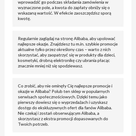
wprowadzić go podczas składania zamówienia w
wyznaczone pole, a kwota do zapłaty obniży się o
wskazaną wartość. W efekcie zaoszczędzisz sporą
kwotę.
Regularnie zaglądaj na stronę Alibaba, aby upolować
najlepsze okazje. Znajdziesz tu m.in. szybkie promocje
aktualne tylko przez określony czas – warto z nich
skorzystać, aby zaopatrzyć się w produkty dla dzieci,
kosmetyki, drobną elektronikę czy ubrania płacąc
znacznie mniej niż się spodziewasz.
Co zrobić, aby nie ominęły Cię najlepsze promocje i
okazje w Alibaba? Polub ten sklep w popularnych
serwisach społecznościowych. Dzięki temu jako
pierwszy dowiesz się o wyprzedażach i uzyskasz
dostęp do ekskluzywnych ofert dla fanów Alibaba.
Nie czekaj i zostań obserwującym Alibaba, a
skorzystasz z ekstra promocji dopasowanych do
Twoich potrzeb.