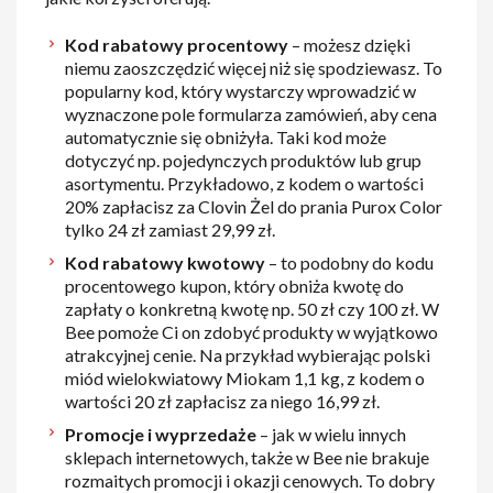
Kod rabatowy procentowy
– możesz dzięki
niemu zaoszczędzić więcej niż się spodziewasz. To
popularny kod, który wystarczy wprowadzić w
wyznaczone pole formularza zamówień, aby cena
automatycznie się obniżyła. Taki kod może
dotyczyć np. pojedynczych produktów lub grup
asortymentu. Przykładowo, z kodem o wartości
20% zapłacisz za Clovin Żel do prania Purox Color
tylko 24 zł zamiast 29,99 zł.
Kod rabatowy kwotowy
– to podobny do kodu
procentowego kupon, który obniża kwotę do
zapłaty o konkretną kwotę np. 50 zł czy 100 zł. W
Bee pomoże Ci on zdobyć produkty w wyjątkowo
atrakcyjnej cenie. Na przykład wybierając polski
miód wielokwiatowy Miokam 1,1 kg, z kodem o
wartości 20 zł zapłacisz za niego 16,99 zł.
Promocje i wyprzedaże
– jak w wielu innych
sklepach internetowych, także w Bee nie brakuje
rozmaitych promocji i okazji cenowych. To dobry