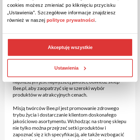
Informacje o sklepie
cookies możesz zmieniać po kliknięciu przycisku
Bee.pl
„Ustawienia”. Szczegółowe informacje znajdziesz
również w naszej
polityce prywatności
.
Misja
Akceptuję wszystkie
Bee.pl to sklep, w którym znajdziesz zdrową
żywność, suplementy diety, naturalne kosmetyki,
przyjazne środowisku zabawki, a także akcesoria do
Ustawienia
domu i ogrodu. Jeżeli prowadzisz zdrowy styl życia i
chcesz mieć pewność, że żywność, którą podajesz
najbliższym jest najwyższej jakości, odwiedź sklep
Bee.pl, aby zaopatrzyć się w szeroki wybór
produktów w atrakcyjnych cenach.
Misją twórców Bee.pl jest promowanie zdrowego
trybu życia i dostarczanie klientom doskonałego
jakościowo asortymentu. Wchodząc na stronę sklepu
nie tylko można przejrzeć setki produktów i
zapoznać się z ich specyfikacją, ale także wzbogacić