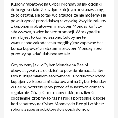
Kupony rabatowe na Cyber Monday są jak odcinki
dobrego serialu. Z każdym kolejnym postanawiamy,
że to ostatni, ale to tak wciągające, że nie możemy się
powstrzymać przed dalszą rozrywką. Zwykle zakupy
z kuponami rabatowymi na Cyber Monday kończy
siła wyższa, a więc koniec promocji. W przypadku
serialu jest to koniec sezonu. Gdyby nie te
wymuszone zakończenia moglibyśmy zapewne bez
końca kupować z rabatami na Cyber Monday i bez
przerwy oglądać ulubione seriale.
Gdyby ceny jak w Cyber Monday na Bee.pl
obowiązywały na co dzień to pewnie nie nadążaliby
tam z uzupełnianiem asortymentu. Produktów, które
kupujemy z kuponami rabatowymi na Cyber Monday
w Bee.pl, potrzebujemy przecież w naszych domach
regularnie. Cóż, jeśli nie mamy takiej możliwości
codziennie, zróbmy to raz na rok a porządnie. Łapcie
kod rabatowy na Cyber Monday do Bee.pl i zróbcie
solidny zapas produktów do swoich domów.