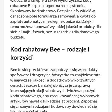
widoczne w sklepie, a także wykorzystasz kody
rabatowe Bee.pl dostępne na naszej stronie.
Skopiowany kod rabatowy Bee.pl należy wkleić w
oznaczone pole formularza zamówień, a kwota do
zapłaty automatycznie ulegnie obniżeniu. Dzięki
temu możesz kupować wysokiej jakości produkty dla
siebie i najbliższych, bez uszczerbku dla domowego
budżetu.
Kod rabatowy Bee – rodzaje i
korzyści
Bee to sklep, w którym zaopatrzysz się w produkty
spożywcze i drogeryjne. Wszystko to znajdziesz tutaj
w najwyższej jakości, a dodatkowo w korzystnych
cenach. Jeszcze bardziej obniżysz je za sprawą
interesujących akcji rabatowych. Możesz np. użyć
kodu rabatowego, aby zredukować cenę wybranych
artykułów nawet o kilkadziesiąt procent. Zapoznaj
się z różnymi rodzajami kodów, aby dowiedzieć się
jakie korzyści oferują.