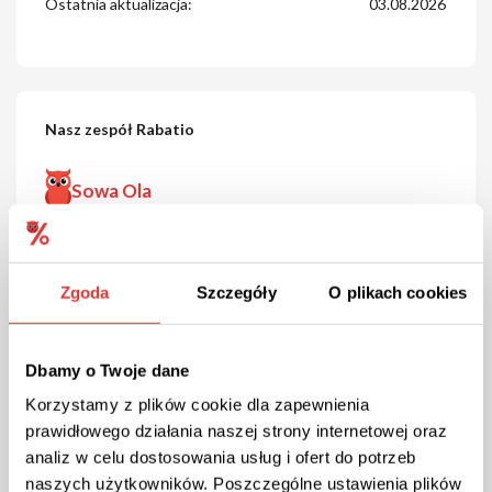
Ostatnia aktualizacja:
03.08.2026
Nasz zespół Rabatio
Sowa Ola
Cześć, tu Sowa Ola
W Bee.pl wybieram zniżki na kosmetyki i produkty
Zgoda
Szczegóły
O plikach cookies
naturalne. Testuję dostępne kody rabatowe.
Świadoma pielęgnacja może być niedroga.
Dbamy o Twoje dane
Korzystamy z plików cookie dla zapewnienia
prawidłowego działania naszej strony internetowej oraz
analiz w celu dostosowania usług i ofert do potrzeb
naszych użytkowników. Poszczególne ustawienia plików