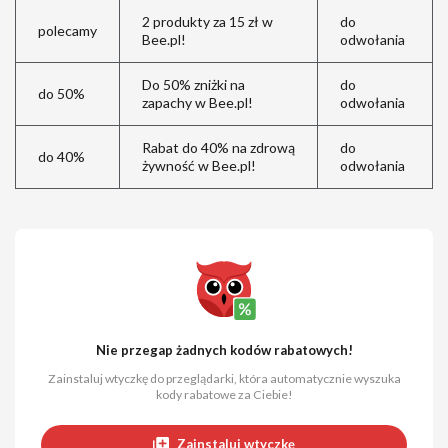
2 produkty za 15 zł w
do
polecamy
Bee.pl!
odwołania
Do 50% zniżki na
do
do 50%
zapachy w Bee.pl!
odwołania
Rabat do 40% na zdrową
do
do 40%
żywność w Bee.pl!
odwołania
Nie przegap żadnych kodów rabatowych!
Zainstaluj wtyczkę do przeglądarki, która automatycznie wyszuka
kody rabatowe za Ciebie!
Zainstaluj wtyczkę