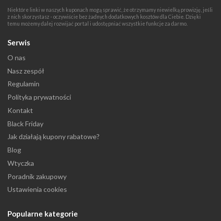
Niektóre linki w naszych kuponach mogą sprawić, że otrzymamy niewielką prowizję, jeśli
z nich skorzystasz - oczywiście bez żadnych dodatkowych kosztów dla Ciebie. Dzięki
temu możemy dalej rozwijać portal i udostępniać wszystkie funkcje za darmo.
Serwis
O nas
Nasz zespół
Regulamin
Polityka prywatności
Kontakt
Black Friday
Jak działają kupony rabatowe?
Blog
Wtyczka
Poradnik zakupowy
Ustawienia cookies
Popularne kategorie