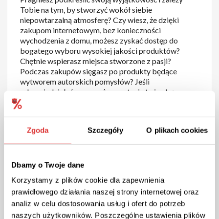
Tobie na tym, by stworzyć wokół siebie
niepowtarzalną atmosferę? Czy wiesz, że dzięki
zakupom internetowym, bez konieczności
wychodzenia z domu, możesz zyskać dostęp do
bogatego wyboru wysokiej jakości produktów?
Chętnie wspierasz miejsca stworzone z pasji?
Podczas zakupów sięgasz po produkty będące
wytworem autorskich pomysłów? Jeśli
odpowiedziałeś na powyższe pytania twierdząco,
koniecznie odwiedź sklep internetowy Bibliotheque
de Parfum i zapoznaj się z jego asortymentem.
Zastanawiasz się, ile mogą kosztować zachwycające
Zgoda
Szczegóły
O plikach cookies
kompozycje zapachowe? Skorzystaj z możliwości,
jakie otwierają przed Tobą
promocje Bibliotheque
de Parfum
i rozpieść swoje zmysły za mniej niż
myślisz.
Dbamy o Twoje dane
Korzystamy z plików cookie dla zapewnienia
Co to Bibliotheque de Parfum? Bibliotheque de
prawidłowego działania naszej strony internetowej oraz
Parfum to marka perfum, które w ostatnich latach
analiz w celu dostosowania usług i ofert do potrzeb
weszły szturmem na europejski i kanadyjski rynek.
Twórcom Bibliotheque de Parfum zależy na tym, by
naszych użytkowników. Poszczególne ustawienia plików