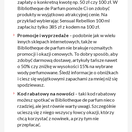
zapłaty o konkretną kwotę np. 50 zł czy 100 zł. W
Bibliotheque de Parfum pomoże Ci on zdobyć
produkty w wyjątkowo atrakcyjnej cenie. Na
przykład wybierając Sensual Rebellion 100 ml
zapłacisz tylko 385 zł z kodem na 100 zł.
Promocje i wyprzedaże
– podobnie jak w wielu
innych sklepach internetowych, także w
Bibliotheque de parfum nie brakuje rozmaitych
promocji i okazji cenowych. To dobry sposób, aby
zdobyć darmową dostawę, artykuły tańsze nawet
o 50% czy zniżkę w wysokości 15% na wybrane
wody perfumowane. Śledź informacje o obniżkach
i ciesz się wyjątkowymi zapachami za mniej niż się
spodziewasz.
Kod rabatowy na nowości
– taki kod rabatowy
możesz spotkać w Bibliotheque de parfum nieco
rzadziej, ale jest równie warty uwagi. Szczególnie
ucieszą się z niego wszyscy łowcy okazji, którzy
chcą korzystać z nowinek, a przy tym nie
przepłacać.