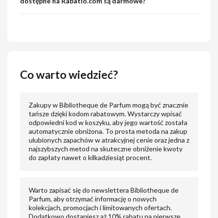
dostępne na Rabatio.com są darmowe?
Co warto wiedzieć?
Zakupy w Bibliotheque de Parfum mogą być znacznie
tańsze dzięki kodom rabatowym. Wystarczy wpisać
odpowiedni kod w koszyku, aby jego wartość została
automatycznie obniżona. To prosta metoda na zakup
ulubionych zapachów w atrakcyjnej cenie oraz jedna z
najszybszych metod na skuteczne obniżenie kwoty
do zapłaty nawet o kilkadziesiąt procent.
Warto zapisać się do newslettera Bibliotheque de
Parfum, aby otrzymać informację o nowych
kolekcjach, promocjach i limitowanych ofertach.
Dodatkowo dostaniesz aż 10% rabatu na pierwsze