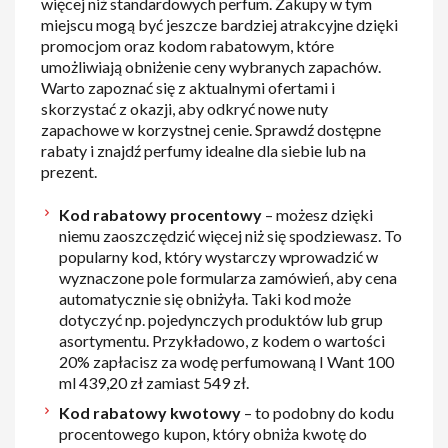
więcej niż standardowych perfum. Zakupy w tym
miejscu mogą być jeszcze bardziej atrakcyjne dzięki
promocjom oraz kodom rabatowym, które
umożliwiają obniżenie ceny wybranych zapachów.
Warto zapoznać się z aktualnymi ofertami i
skorzystać z okazji, aby odkryć nowe nuty
zapachowe w korzystnej cenie. Sprawdź dostępne
rabaty i znajdź perfumy idealne dla siebie lub na
prezent.
Kod rabatowy procentowy
– możesz dzięki
niemu zaoszczędzić więcej niż się spodziewasz. To
popularny kod, który wystarczy wprowadzić w
wyznaczone pole formularza zamówień, aby cena
automatycznie się obniżyła. Taki kod może
dotyczyć np. pojedynczych produktów lub grup
asortymentu. Przykładowo, z kodem o wartości
20% zapłacisz za wodę perfumowaną I Want 100
ml 439,20 zł zamiast 549 zł.
Kod rabatowy kwotowy
– to podobny do kodu
procentowego kupon, który obniża kwotę do