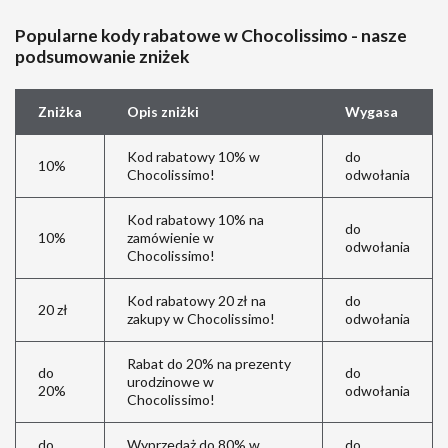
Popularne kody rabatowe w Chocolissimo - nasze
podsumowanie zniżek
Zniżka
Opis zniżki
Wygasa
Kod rabatowy 10% w
do
10%
Chocolissimo!
odwołania
Kod rabatowy 10% na
do
10%
zamówienie w
odwołania
Chocolissimo!
Kod rabatowy 20 zł na
do
20 zł
zakupy w Chocolissimo!
odwołania
Rabat do 20% na prezenty
do
do
urodzinowe w
20%
odwołania
Chocolissimo!
do
Wyprzedaż do 80% w
do