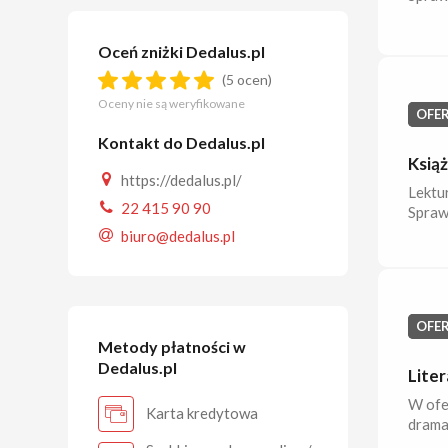
Oceń zniżki Dedalus.pl
(5 ocen)
Oceny nie są weryfikowane
OFE
Kontakt do Dedalus.pl
Książ
https://dedalus.pl/
Lektur
22 415 90 90
Sprawd
biuro@dedalus.pl
OFE
Metody płatności w
Dedalus.pl
Liter
W ofer
Karta kredytowa
dramat