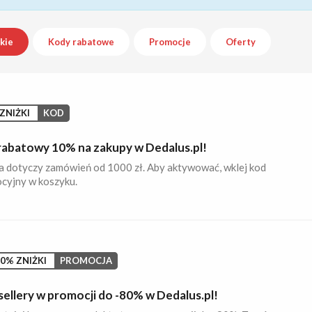
kie
Kody rabatowe
Promocje
Oferty
ZNIŻKI
KOD
rabatowy 10% na zakupy w Dedalus.pl!
a dotyczy zamówień od 1000 zł. Aby aktywować, wklej kod
cyjny w koszyku.
0% ZNIŻKI
PROMOCJA
ellery w promocji do -80% w Dedalus.pl!