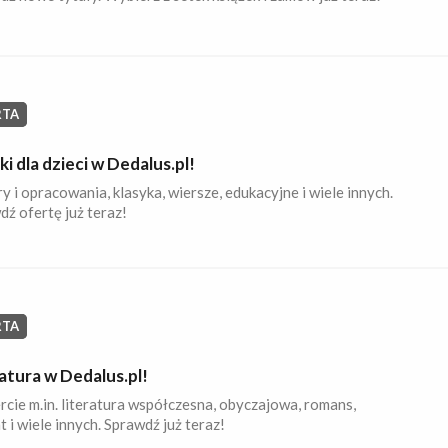
RTA
ki dla dzieci w Dedalus.pl!
y i opracowania, klasyka, wiersze, edukacyjne i wiele innych.
ź ofertę już teraz!
RTA
atura w Dedalus.pl!
cie m.in. literatura współczesna, obyczajowa, romans,
 i wiele innych. Sprawdź już teraz!