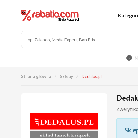
Kategor
N
Strona główna
Sklepy
Dedalus.pl
Dedalu
Zweryfiko
Skle