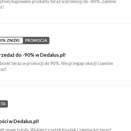
ętniej kupowane produkty teraz w promocji do -80%. Zamów
iś!
0% ZNIŻKI
PROMOCJA
zedaż do -90% w Dedalus.pl!
booki teraz w promocji do 90%. Nie przegap okazji i zamów
raz!
RTA
ści w Dedalus.pl!
ź nowe tytuły. Wybierz z setek książek i zamów już teraz!