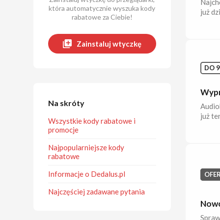
Najch
która automatycznie wyszuka kody
już dz
rabatowe za Ciebie!
Zainstaluj wtyczkę
DO 9
Wypr
Na skróty
Audio
już te
Wszystkie kody rabatowe i
promocje
Najpopularniejsze kody
rabatowe
Informacje o Dedalus.pl
OFE
Najczęściej zadawane pytania
Nowo
Sprawd