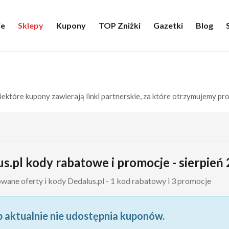
ie
Sklepy
Kupony
TOP Zniżki
Gazetki
Blog
iektóre kupony zawierają linki partnerskie, za które otrzymujemy pro
s.pl kody rabatowe i promocje - sierpień
wane oferty i kody Dedalus.pl - 1 kod rabatowy i 3 promocje
p aktualnie nie udostępnia kuponów.