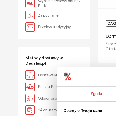
Szybkie przelewy online /
BLIK
Za pobraniem
DAR
Przelew tradycyjny
Darm
Skorz
Ofert
Metody dostawy w
Dedalus.pl
Dostawa kurierem
Poczta Polska
Zgoda
Odbiór osobisty
14 dni na zwrot
Dbamy o Twoje dane