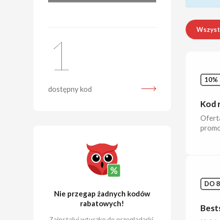
Wszyst
1
10% 
dostępny kod
Kod 
Ofert
promo
DO 8
Nie przegap żadnych kodów
rabatowych!
Bests
Zainstaluj wtyczkę do przeglądarki,