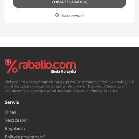
ZOBACZ PROMOCJĘ
Kupon wygasł
Niektóre linki w naszych kuponach mogą sprawić, że otrzymamy niewielką prowizję, jeśli
z nich skorzystasz - oczywiście bez żadnych dodatkowych kosztów dla Ciebie. Dzięki
temu możemy dalej rozwijać portal i udostępniać wszystkie funkcje za darmo.
Serwis
O nas
Nasz zespół
Regulamin
Polityka prywatności