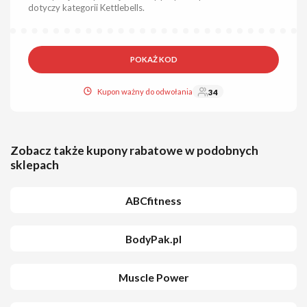
dotyczy kategorii Kettlebells.
POKAŻ KOD
Kupon ważny do odwołania
34
Zobacz także kupony rabatowe w podobnych
sklepach
ABCfitness
BodyPak.pl
Muscle Power