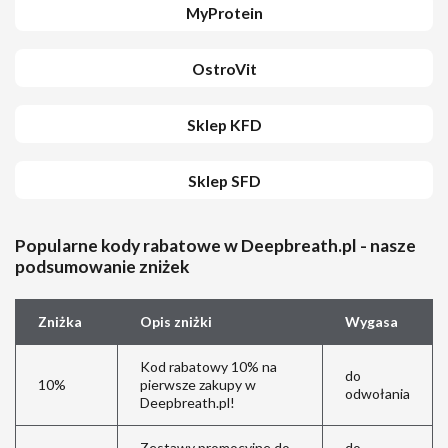
MyProtein
OstroVit
Sklep KFD
Sklep SFD
Popularne kody rabatowe w Deepbreath.pl - nasze
podsumowanie zniżek
Zniżka
Opis zniżki
Wygasa
Kod rabatowy 10% na
do
10%
pierwsze zakupy w
odwołania
Deepbreath.pl!
Zestawy promocyjne do
do