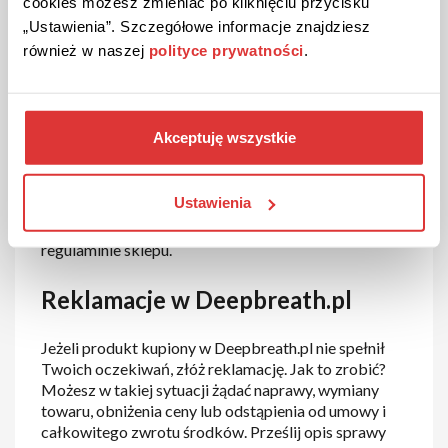
cookies możesz zmieniać po kliknięciu przycisku
opcji „Wygodne zwroty”, którą znajdziesz pod
„Ustawienia”. Szczegółowe informacje znajdziesz
linkiem: https://wygodnezwroty.pl/deepbreath?
również w naszej
polityce prywatności
.
_campaign=merchant;banner;deepbreath.
Po wypełnieniu formularza i podaniu potrzebnych
danych otrzymasz kod zwrotu lub dokumenty
Akceptuję wszystkie
przewozowe. Wyślij paczkę w punkcie nadania –
możesz to zrobić np. w sklepach Żabka, Stokrotka,
Auchan czy w Paczkomatach. Środki zostaną
Ustawienia
zwrócone na podany numer konta w ciągu 14 dni od
przyjęcia zwrotu. Więcej informacji znajdziesz w
regulaminie sklepu.
Reklamacje w Deepbreath.pl
Jeżeli produkt kupiony w Deepbreath.pl nie spełnił
Twoich oczekiwań, złóż reklamację. Jak to zrobić?
Możesz w takiej sytuacji żądać naprawy, wymiany
towaru, obniżenia ceny lub odstąpienia od umowy i
całkowitego zwrotu środków. Prześlij opis sprawy