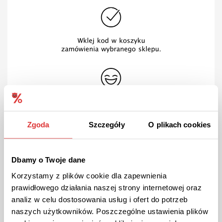
Zgoda
Szczegóły
O plikach cookies
Zwroty w Deepbreath.pl
Dbamy o Twoje dane
Zastanawiasz się w jakim czasie od zakupu możesz
Korzystamy z plików cookie dla zapewnienia
zwrócić produkty zakupione w Deepbreath.pl?
prawidłowego działania naszej strony internetowej oraz
Towar odeślesz bez podawania powodu w ciągu 30
analiz w celu dostosowania usług i ofert do potrzeb
dni od odebrania przesyłki. Jak sprawnie odesłać
towar? Zabezpiecz produkt przed wysyłką i zapakuj
naszych użytkowników. Poszczególne ustawienia plików
go w karton. Następnie nadaj przesyłkę korzystając z