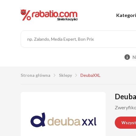
Kategor
N
Strona główna
Sklepy
DeubaXXL
DeubaX
Zweryfiko
Wszyst