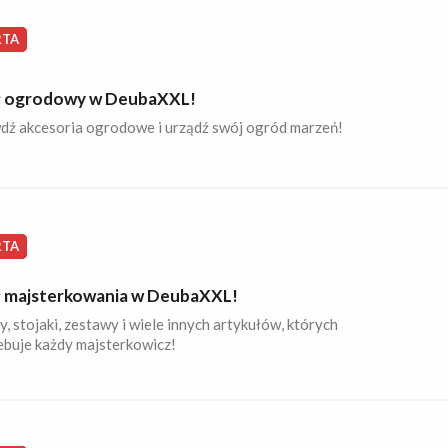
RTA
ł ogrodowy w DeubaXXL!
dź akcesoria ogrodowe i urządź swój ogród marzeń!
RTA
ł majsterkowania w DeubaXXL!
, stojaki, zestawy i wiele innych artykułów, których
ebuje każdy majsterkowicz!