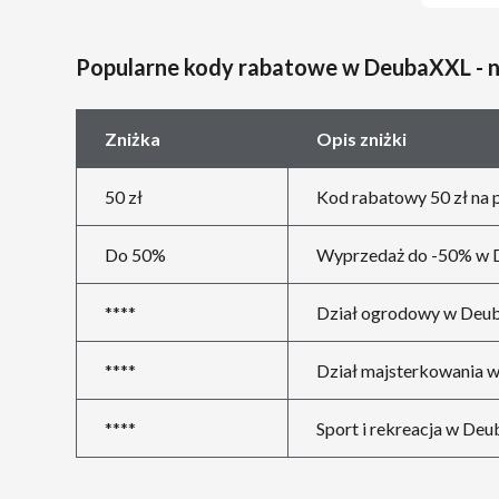
Popularne kody rabatowe w DeubaXXL - 
Zniżka
Opis zniżki
50 zł
Kod rabatowy 50 zł na
Do 50%
Wyprzedaż do -50% w 
****
Dział ogrodowy w Deu
****
Dział majsterkowania 
****
Sport i rekreacja w De