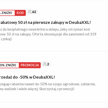
62
Ł ZNIŻKI
KOD
rabatowy 50 zł na pierwsze zakupy w DeubaXXL!
z do bezpłatnego newslettera sklepu, żeby otrzymać kod
owy 50 zł na zakupy. Oferta obowiązuje dla zamówień od 359
e czekaj!
2
0% ZNIŻKI
PROMOCJA
zedaż do -50% w DeubaXXL!
rzegap rabatów nawet do 50% na szopy ogrodowe, szklarnie,
y walizek i wiele więcej. Skorzystaj z promocji!