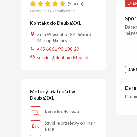
OFE
(5 ocen)
Oceny nie są weryfikowane
Spor
Kontakt do DeubaXXL
Baseny
rekrea
Zum Wiesenhof 84, 66663
Merzig Niemcy
+49 6861 90 100 20
service@deubaxxlshop.pl
DAR
Darm
Metody płatności w
Darmo
DeubaXXL
Karta kredytowa
Szybkie przelewy online /
BLIK