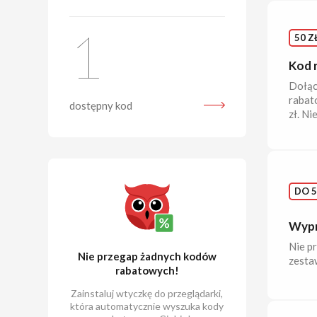
1
50 Z
Kod 
Dołąc
rabat
dostępny kod
zł. Ni
DO 5
Wypr
Nie p
Nie przegap żadnych kodów
zestaw
rabatowych!
Zainstaluj wtyczkę do przeglądarki,
która automatycznie wyszuka kody