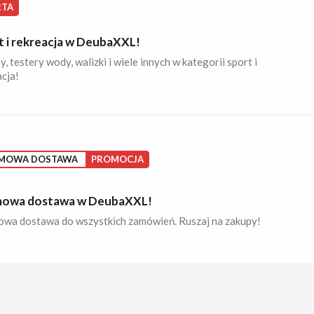
RTA
t i rekreacja w DeubaXXL!
, testery wody, walizki i wiele innych w kategorii sport i
cja!
MOWA DOSTAWA
PROMOCJA
owa dostawa w DeubaXXL!
wa dostawa do wszystkich zamówień. Ruszaj na zakupy!