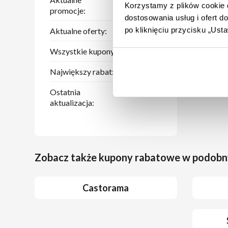
Korzystamy z plików cookie d
promocje:
dostosowania usług i ofert 
po kliknięciu przycisku „Us
Aktualne oferty:
3
Wszystkie kupony:
6
Największy rabat:
50 zł
Ostatnia
29.07.2026
aktualizacja:
Zobacz także kupony rabatowe w podobn
Castorama