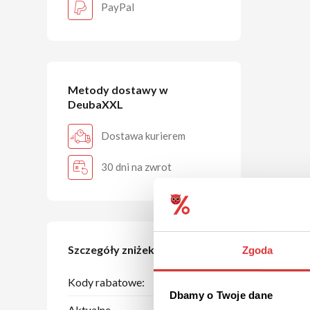
PayPal
Metody dostawy w
DeubaXXL
Dostawa kurierem
30 dni na zwrot
Szczegóły zniżek
Zgoda
Kody rabatowe:
1
Dbamy o Twoje dane
Aktualne
2