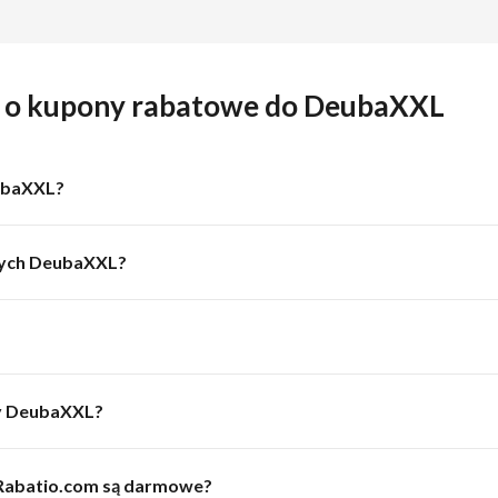
a o kupony rabatowe do DeubaXXL
eubaXXL?
owych DeubaXXL?
wy DeubaXXL?
Rabatio.com są darmowe?