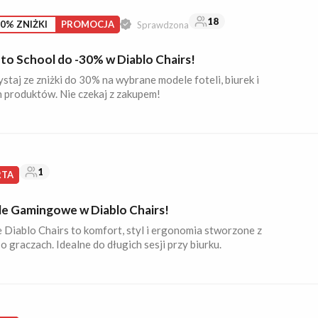
18
0% ZNIŻKI
PROMOCJA
Sprawdzona
to School do -30% w Diablo Chairs!
staj ze zniżki do 30% na wybrane modele foteli, biurek i
h produktów. Nie czekaj z zakupem!
1
RTA
le Gamingowe w Diablo Chairs!
 Diablo Chairs to komfort, styl i ergonomia stworzone z
o graczach. Idealne do długich sesji przy biurku.