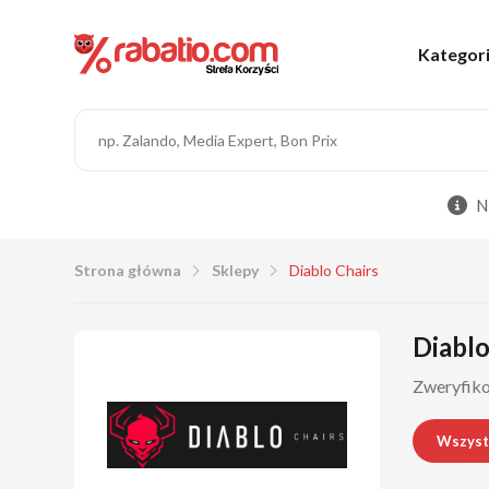
Kategor
N
Strona główna
Sklepy
Diablo Chairs
Diablo
Zweryfiko
Wszyst