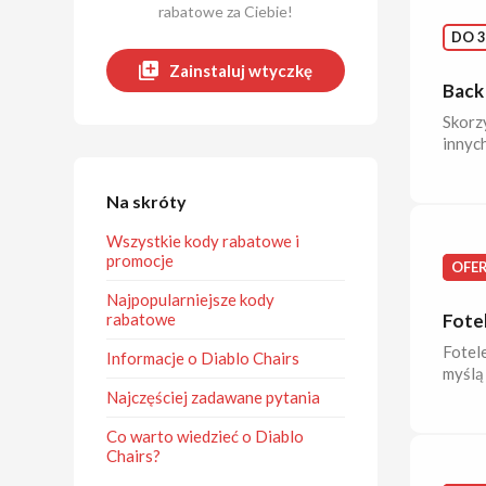
rabatowe za Ciebie!
DO 3
Zainstaluj wtyczkę
Back 
Skorzy
innyc
Na skróty
Wszystkie kody rabatowe i
promocje
OFE
Najpopularniejsze kody
rabatowe
Fote
Fotele
Informacje o Diablo Chairs
myślą 
Najczęściej zadawane pytania
Co warto wiedzieć o Diablo
Chairs?