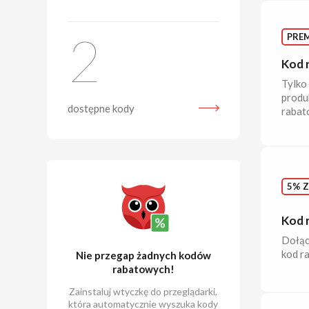
2
PRE
Kod 
Tylko
produk
dostępne kody
rabat
5% Z
Kod 
Dołąc
kod r
Nie przegap żadnych kodów
rabatowych!
Zainstaluj wtyczkę do przeglądarki,
która automatycznie wyszuka kody