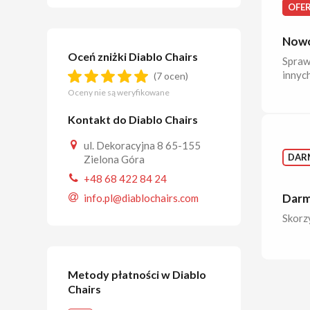
OFE
Nowo
Oceń zniżki Diablo Chairs
Spraw
innyc
(7 ocen)
Oceny nie są weryfikowane
Kontakt do Diablo Chairs
ul. Dekoracyjna 8 65-155
DAR
Zielona Góra
+48 68 422 84 24
Darm
info.pl@diablochairs.com
Skorz
Metody płatności w Diablo
Chairs