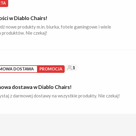
RTA
ści w Diablo Chairs!
dź nowe produkty m.in. biurka, fotele gamingowe i wiele
h produktów. Nie czekaj!
1
MOWA DOSTAWA
PROMOCJA
owa dostawa w Diablo Chairs!
ystaj z darmowej dostawy na wszystkie produkty. Nie czekaj!