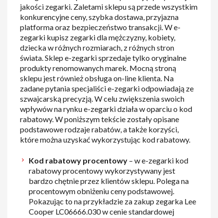
jakości zegarki. Zaletami sklepu są przede wszystkim
konkurencyjne ceny, szybka dostawa, przyjazna
platforma oraz bezpieczeństwo transakcji. W e-
zegarki kupisz zegarki dla mężczyzny, kobiety,
dziecka w różnych rozmiarach, z różnych stron
świata. Sklep e-zegarki sprzedaje tylko oryginalne
produkty renomowanych marek. Mocną stroną
sklepu jest również obsługa on-line klienta. Na
zadane pytania specjaliści e-zegarki odpowiadają ze
szwajcarską precyzją. W celu zwiększenia swoich
wpływów na rynku e-zegarki działa w oparciu o kod
rabatowy. W poniższym tekście zostały opisane
podstawowe rodzaje rabatów, a także korzyści,
które można uzyskać wykorzystując kod rabatowy.
Kod rabatowy procentowy
– w e-zegarki kod
rabatowy procentowy wykorzystywany jest
bardzo chętnie przez klientów sklepu. Polega na
procentowym obniżeniu ceny podstawowej.
Pokazując to na przykładzie za zakup zegarka Lee
Cooper LC06666.030 w cenie standardowej