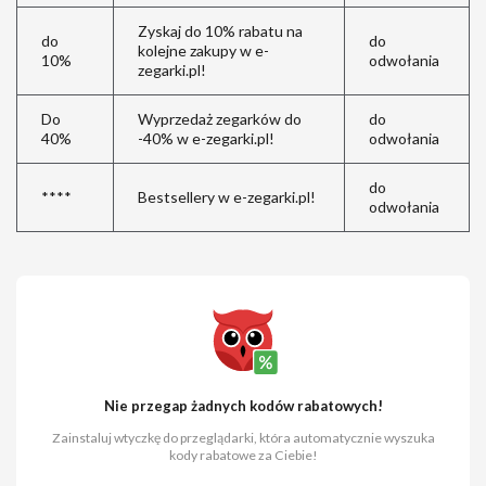
Zyskaj do 10% rabatu na
do
do
kolejne zakupy w e-
10%
odwołania
zegarki.pl!
Do
Wyprzedaż zegarków do
do
40%
-40% w e-zegarki.pl!
odwołania
do
****
Bestsellery w e-zegarki.pl!
odwołania
Nie przegap żadnych kodów rabatowych!
Zainstaluj wtyczkę do przeglądarki, która automatycznie wyszuka
kody rabatowe za Ciebie!