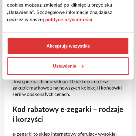
cookies możesz zmieniać po kliknięciu przycisku
e-zegarki.pl kod rabatowy i
„Ustawienia”. Szczegółowe informacje znajdziesz
również w naszej
polityce prywatności
.
promocje
Jeżeli chcesz zyskać jeszcze więcej, wykorzystaj
kody rabatowe e-zegarki.pl, które znajdziesz na
Akceptuję wszystkie
naszej stronie. Jak to zrobić? Wystarczy skopiować
kod rabatowy e-zegarki.pl i wkleić go w dedykowane
pole formularza zamówień, aby uzyskać upust
Ustawienia
sięgający nawet kilkudziesięciu procent. Warto też
śledzić promocje e-zegarki.pl i rabaty e-zegarki.pl
dostępne na stronie sklepu. Dzięki nim możesz
zakupić markowe z najnowszych kolekcji i końcówki
serii w doskonałych cenach.
Kod rabatowy e-zegarki – rodzaje
i korzyści
e-zegarki to sklep Internetowy oferujący wysokiej