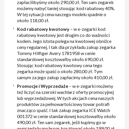
zapłacilibyśmy około 290,00 zł. Ten sam zegarek
możemy nabyć taniej stosując kod rabatowy 40%.
W tej sytuacji cena naszego modelu spadnie o
około 118,00 zł.
Kod rabatowy kwotowy
– w e-zegarki kod
rabatowy kwotowy jest drugim co do ważności
kodem. Jego istota polega na kwotowej obniżce
ceny regularnej. I tak dla przykładu zakup zegarka
Tommy Hilfiger Avery 1781958 w cenie
standardowej kosztowałby około 690,00 zł.
Stosując kod rabatowy kwotowy cena tego
zegarka może spaść o około 280,00 zł. Tym
samym za jego zakup zapłacimy około 410,00 zł.
Promocje i Wyprzedaże
– w e-zegarki możemy
też liczyć na szeroki wachlarz oferty promocyjnej
lub wyprzedażowej. W tych akcjach cena naszych
produktów za pełnowartościowy towar potrafi
znacząco spaść. I tak zakup zegarka ICE Watch
001372 w cenie standardowej kosztowałby około
490,00 zł. Ten sam zegarek, jeśli kupimy go w
wyprzedaży może nas kosztować około 199,00 zł