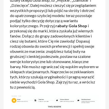
działy sklepu Gola Shop, to „Męskie”, „Damskie” i
„Dziecięce”. Dalej możesz cieszyć się przeglądaniem
wszystkich propozycji lub pójść na skróty i dotrzeć
do upatrzonego szybciej modelu: teraz pozostaje
podjąć tylko decyzję dotyczącą wariantu
kolorystycznego. Przejrzyj
rabaty Gola Shop
i
przekonaj się do marki, która zyskała już wiernych
fanów. Dołącz do grupy zadowolonych klientów i
ciesz się butami, które Cię nie zawiodą! Dopasuj
rodzaj obuwia do swoich preferencji i spełnij swoje
obuwnicze marzenia: znajdziesz tutaj buty na
grubszej i cienkiej podeszwie, postaw na szalone
wersje kolorystyczne lub stonowane, klasyczne
barwy. Nie musisz ograniczać się wąskim wyborem w
sklepach stacjonarnych. Naprzeciw oczekiwaniom
tych, którzy szukają oryginalności i pragną wyrazić
siebie wychodzi Gola Shop. Zajrzyj tu raz, a wrócisz
tu z pewnością.