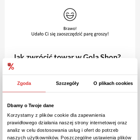
Jak zwrócić towar w Gola Shop?
Chcesz dokonać zwrotu produktu z Gola Shop? To
bardzo proste – możesz zwrócić artykuł, który nie
Zgoda
Szczegóły
O plikach cookies
spełnił Twoich oczekiwań, bez podawania powodu.
Masz na to aż 100 dni od odebrania przesyłki. Jak
odstąpić od umowy? Rozpocznij od przekazania Gola
Shop odpowiedniego oświadczenia dotyczącego
Dbamy o Twoje dane
zwrotu. Możesz to zrobić mailowo lub wydrukować
Korzystamy z plików cookie dla zapewnienia
oświadczenie, wypełnić je i dołączyć do paczki z
prawidłowego działania naszej strony internetowej oraz
towarem. Pamiętaj przy tym o zachowaniu terminu
analiz w celu dostosowania usług i ofert do potrzeb
zwrotu (wszystkie szczegóły znajdziesz w
regulaminie sklepu). Wzór pisma znajdziesz w
naszych użytkowników. Poszczególne ustawienia plików