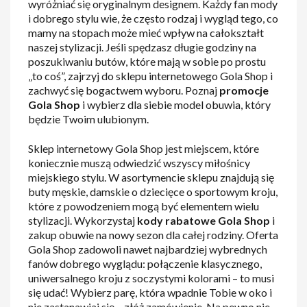
wyróżniać się oryginalnym designem. Każdy fan mody
i dobrego stylu wie, że często rodzaj i wygląd tego, co
mamy na stopach może mieć wpływ na całokształt
naszej stylizacji. Jeśli spędzasz długie godziny na
poszukiwaniu butów, które mają w sobie po prostu
„to coś”, zajrzyj do sklepu internetowego Gola Shop i
zachwyć się bogactwem wyboru. Poznaj
promocje
Gola Shop
i wybierz dla siebie model obuwia, który
będzie Twoim ulubionym.
Sklep internetowy Gola Shop jest miejscem, które
koniecznie muszą odwiedzić wszyscy miłośnicy
miejskiego stylu. W asortymencie sklepu znajdują się
buty męskie, damskie o dziecięce o sportowym kroju,
które z powodzeniem mogą być elementem wielu
stylizacji. Wykorzystaj
kody rabatowe Gola Shop
i
zakup obuwie na nowy sezon dla całej rodziny. Oferta
Gola Shop zadowoli nawet najbardziej wybrednych
fanów dobrego wyglądu: połączenie klasycznego,
uniwersalnego kroju z soczystymi kolorami – to musi
się udać! Wybierz parę, która wpadnie Tobie w oko i
nie zastanawiaj się – złóż zamówienie. Na pewno nie