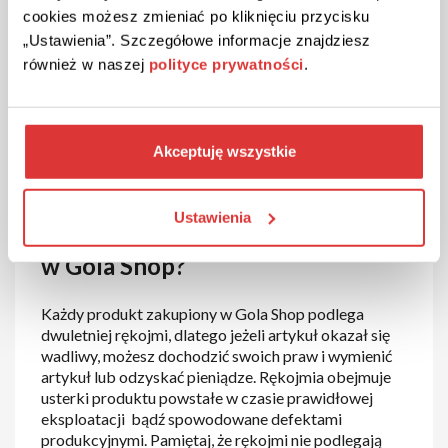
internecie lub po zalogowaniu się na Twoje konto
cookies możesz zmieniać po kliknięciu przycisku
klienta https://golashop.pl/signin.php. Wystarczy, że
„Ustawienia”. Szczegółowe informacje znajdziesz
podasz Twoje dane, a także szczegóły dotyczące
również w naszej
polityce prywatności
.
zwracanego produktu (nazwa, ilość, data zakupu), a
do oświadczenia dołączysz potwierdzenie zakupu.
Potrzebujesz pomocy w odstąpieniu od umowy?
Akceptuję wszystkie
Skontaktuj się z Gola Shop, a specjaliści pomogą Ci w
dokonaniu zwrotu.
Ustawienia
W jaki sposób zgłosić reklamację
w Gola Shop?
Każdy produkt zakupiony w Gola Shop podlega
dwuletniej rękojmi, dlatego jeżeli artykuł okazał się
wadliwy, możesz dochodzić swoich praw i wymienić
artykuł lub odzyskać pieniądze. Rękojmia obejmuje
usterki produktu powstałe w czasie prawidłowej
eksploatacji bądź spowodowane defektami
produkcyjnymi. Pamiętaj, że rękojmi nie podlegają