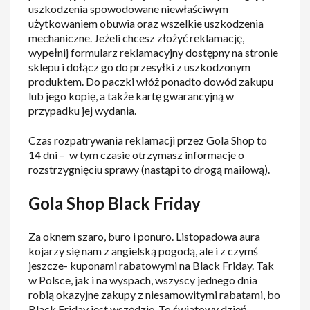
uszkodzenia spowodowane niewłaściwym
użytkowaniem obuwia oraz wszelkie uszkodzenia
mechaniczne. Jeżeli chcesz złożyć reklamację,
wypełnij formularz reklamacyjny dostępny na stronie
sklepu i dołącz go do przesyłki z uszkodzonym
produktem. Do paczki włóż ponadto dowód zakupu
lub jego kopię, a także kartę gwarancyjną w
przypadku jej wydania.
Czas rozpatrywania reklamacji przez Gola Shop to
14 dni – w tym czasie otrzymasz informacje o
rozstrzygnięciu sprawy (nastąpi to drogą mailową).
Gola Shop Black Friday
Za oknem szaro, buro i ponuro. Listopadowa aura
kojarzy się nam z angielską pogodą, ale i z czymś
jeszcze- kuponami rabatowymi na Black Friday. Tak
w Polsce, jak i na wyspach, wszyscy jednego dnia
robią okazyjne zakupy z niesamowitymi rabatami, bo
Black Friday jest wszędzie. To światowy dzień