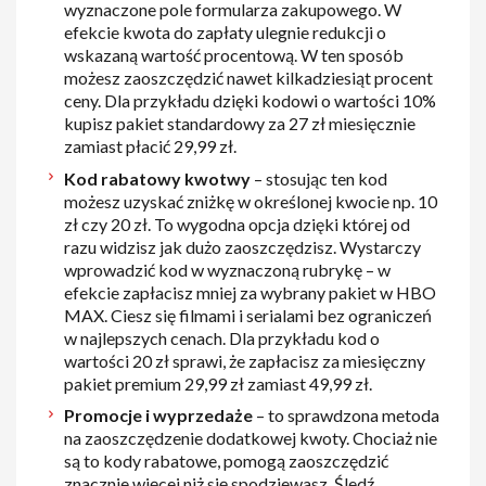
wyznaczone pole formularza zakupowego. W
efekcie kwota do zapłaty ulegnie redukcji o
wskazaną wartość procentową. W ten sposób
możesz zaoszczędzić nawet kilkadziesiąt procent
ceny. Dla przykładu dzięki kodowi o wartości 10%
kupisz pakiet standardowy za 27 zł miesięcznie
zamiast płacić 29,99 zł.
Kod rabatowy kwotwy
– stosując ten kod
możesz uzyskać zniżkę w określonej kwocie np. 10
zł czy 20 zł. To wygodna opcja dzięki której od
razu widzisz jak dużo zaoszczędzisz. Wystarczy
wprowadzić kod w wyznaczoną rubrykę – w
efekcie zapłacisz mniej za wybrany pakiet w HBO
MAX. Ciesz się filmami i serialami bez ograniczeń
w najlepszych cenach. Dla przykładu kod o
wartości 20 zł sprawi, że zapłacisz za miesięczny
pakiet premium 29,99 zł zamiast 49,99 zł.
Promocje i wyprzedaże
– to sprawdzona metoda
na zaoszczędzenie dodatkowej kwoty. Chociaż nie
są to kody rabatowe, pomogą zaoszczędzić
znacznie więcej niż się spodziewasz. Śledź