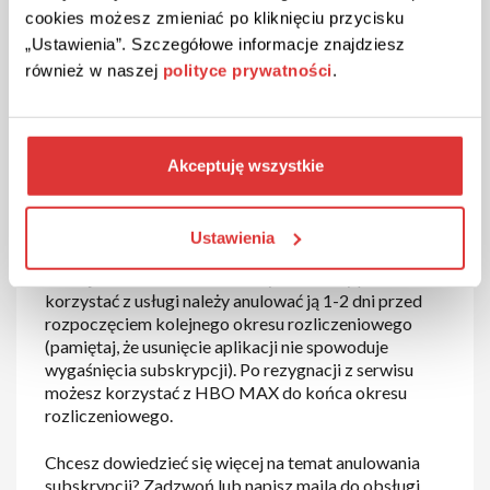
cookies możesz zmieniać po kliknięciu przycisku
Jak dokonać zwrotu w HBO MAX
„Ustawienia”. Szczegółowe informacje znajdziesz
(HBO GO)?
również w naszej
polityce prywatności
.
Nie jesteś zadowolony z usługi HBO GO? Chciałbyś
zrezygnować z subskrypcji i przestać korzystać z
serwisu? Nie wiesz czy możesz to zrobić? HBO GO
Akceptuję wszystkie
zostało w Polsce zastąpione przez serwis HBO
MAX, dlatego wszystkie informacje dotyczące HBO
GO znajdziesz na stronie HBO MAX. Subskrypcja
Ustawienia
umożliwiająca oglądanie filmów, programów i seriali
HBO jest odnawiana automatycznie i aby przestać
korzystać z usługi należy anulować ją 1-2 dni przed
rozpoczęciem kolejnego okresu rozliczeniowego
(pamiętaj, że usunięcie aplikacji nie spowoduje
wygaśnięcia subskrypcji). Po rezygnacji z serwisu
możesz korzystać z HBO MAX do końca okresu
rozliczeniowego.
Chcesz dowiedzieć się więcej na temat anulowania
subskrypcji? Zadzwoń lub napisz maila do obsługi