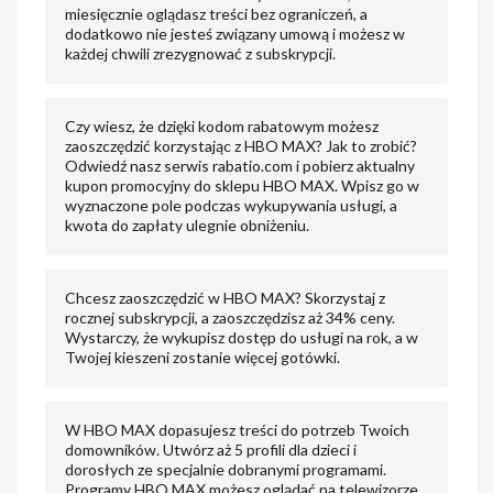
miesięcznie oglądasz treści bez ograniczeń, a
dodatkowo nie jesteś związany umową i możesz w
każdej chwili zrezygnować z subskrypcji.
Czy wiesz, że dzięki kodom rabatowym możesz
zaoszczędzić korzystając z HBO MAX? Jak to zrobić?
Odwiedź nasz serwis rabatio.com i pobierz aktualny
kupon promocyjny do sklepu HBO MAX. Wpisz go w
wyznaczone pole podczas wykupywania usługi, a
kwota do zapłaty ulegnie obniżeniu.
Chcesz zaoszczędzić w HBO MAX? Skorzystaj z
rocznej subskrypcji, a zaoszczędzisz aż 34% ceny.
Wystarczy, że wykupisz dostęp do usługi na rok, a w
Twojej kieszeni zostanie więcej gotówki.
W HBO MAX dopasujesz treści do potrzeb Twoich
domowników. Utwórz aż 5 profili dla dzieci i
dorosłych ze specjalnie dobranymi programami.
Programy HBO MAX możesz oglądać na telewizorze,