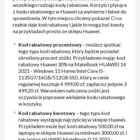
wszelkiego rodzaju kody rabatowe. Korzyści płynące
z kodu rabatowego w Huawei są wymierne i łatwe do
sprawdzenia. W tym miejscu chcemy pokazać Ci co
realnie daje kod rabatowy i jakie to mogą być kwoty
na przykładach prosto ze sklepu Huawei.
Kod rabatowy procentowy
– możesz spotkać
tego typu kod rabatowy, który będzie posiadał
określony procent zniżki. Przykładowo mając kod
rabatowy Huawei 30% na MateBook HUAWEI 14
2021 - Windows 11 Home/Intel Core i5-
1135G7/16GB/512GB SSD, który w cenie
regularnej kosztuje 4 999,00 zł; zapłacisz jedynie 3
499,20 zł. Warunkiem naliczenia zniżki jest
oczywiście poprawne wklejenie kodu rabatowego
w koszyku.
Kod rabatowy kwotowy
– tego typu kod
rabatowy występuje najczęściej w sklepie Huawei.
Przykładem może być kod rabatowy 500,00 zł na
laptopy w sklepie Huawei za minimum 3000,00 zł. I
tak laptop HUAWEI MateBook D 15 2022 -