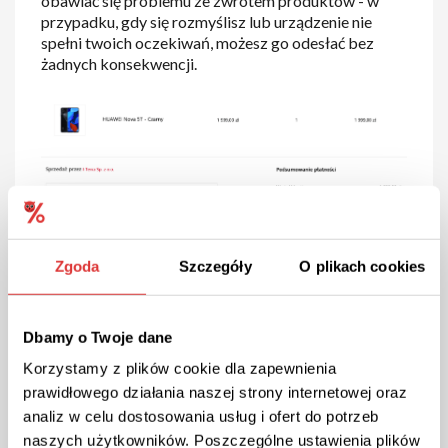
obawiać się problemu ze zwrotem produktów - w
przypadku, gdy się rozmyślisz lub urządzenie nie
spełni twoich oczekiwań, możesz go odesłać bez
żadnych konsekwencji.
Zgoda
Szczegóły
O plikach cookies
Huawei kod rabatowy i promocje
Dbamy o Twoje dane
Chcesz zaoszczędzić kupując w internetowym
Korzystamy z plików cookie dla zapewnienia
sklepie Huawei? Wykorzystaj kody rabatowe
prawidłowego działania naszej strony internetowej oraz
Huawei, dzięki którym w twojej kieszeni zostanie
analiz w celu dostosowania usług i ofert do potrzeb
znacznie więcej gotówki. Kod rabatowy Huawei
naszych użytkowników. Poszczególne ustawienia plików
możesz pobrać z naszej strony - następnie wystarczy