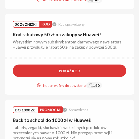
50 ZŁ ZNIŻKI
KOD
Kod sprawdzony
Kod rabatowy 50 zł na zakupy w Huawei!
Wszystkim nowym subskrybentom darmowego newslettera
Huawei przysługuje rabat 50 zł na zakupy powyżej 500 zł.
POKAŻ KOD
Kupon ważny do odwołania
140
DO 1000 ZŁ
PROMOCJA
Sprawdzona
Back to school do 1000 zł w Huawei!
Tablety, zegarki, słuchawki i wiele innych produktów
przecenionych nawet o 1000 zł. Nie przegap promocji i
przygotuj się na nowy rok szkolny!