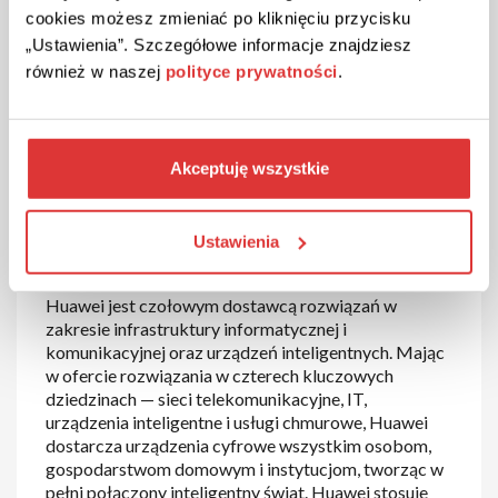
cookies możesz zmieniać po kliknięciu przycisku
go wkleić w odpowiednie pole formularza zamówień,
a kwota ulegnie automatycznie obniżeniu. Warto też
„Ustawienia”. Szczegółowe informacje znajdziesz
zwrócić uwagę na promocje Huawei i rabaty Huawei,
również w naszej
polityce prywatności
.
które są widoczne na stronie sklepu i w mediach
społecznościowych marki. To najlepszy sposób na
zakupienie nowoczesnych produktów Huawei w
wyjątkowej cenie.
Akceptuję wszystkie
Kod rabatowy Huawei – rodzaje i
Ustawienia
korzyści
Huawei jest czołowym dostawcą rozwiązań w
zakresie infrastruktury informatycznej i
komunikacyjnej oraz urządzeń inteligentnych. Mając
w ofercie rozwiązania w czterech kluczowych
dziedzinach — sieci telekomunikacyjne, IT,
urządzenia inteligentne i usługi chmurowe, Huawei
dostarcza urządzenia cyfrowe wszystkim osobom,
gospodarstwom domowym i instytucjom, tworząc w
pełni połączony inteligentny świat. Huawei stosuje