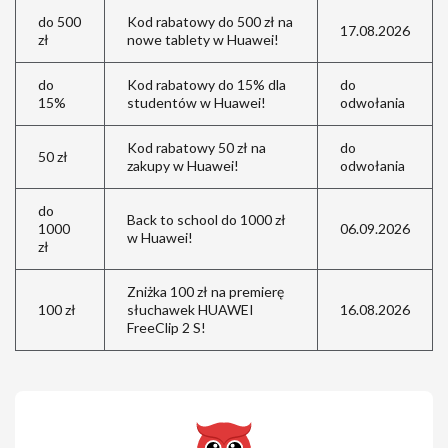
do 500
Kod rabatowy do 500 zł na
17.08.2026
zł
nowe tablety w Huawei!
do
Kod rabatowy do 15% dla
do
15%
studentów w Huawei!
odwołania
Kod rabatowy 50 zł na
do
50 zł
zakupy w Huawei!
odwołania
do
Back to school do 1000 zł
1000
06.09.2026
w Huawei!
zł
Zniżka 100 zł na premierę
100 zł
słuchawek HUAWEI
16.08.2026
FreeClip 2 S!