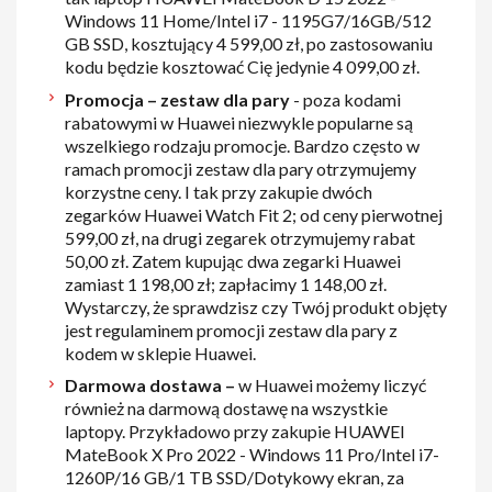
Windows 11 Home/Intel i7 - 1195G7/16GB/512
GB SSD, kosztujący 4 599,00 zł, po zastosowaniu
kodu będzie kosztować Cię jedynie 4 099,00 zł.
Promocja – zestaw dla pary
- poza kodami
rabatowymi w Huawei niezwykle popularne są
wszelkiego rodzaju promocje. Bardzo często w
ramach promocji zestaw dla pary otrzymujemy
korzystne ceny. I tak przy zakupie dwóch
zegarków Huawei Watch Fit 2; od ceny pierwotnej
599,00 zł, na drugi zegarek otrzymujemy rabat
50,00 zł. Zatem kupując dwa zegarki Huawei
zamiast 1 198,00 zł; zapłacimy 1 148,00 zł.
Wystarczy, że sprawdzisz czy Twój produkt objęty
jest regulaminem promocji zestaw dla pary z
kodem w sklepie Huawei.
Darmowa dostawa –
w Huawei możemy liczyć
również na darmową dostawę na wszystkie
laptopy. Przykładowo przy zakupie HUAWEI
MateBook X Pro 2022 - Windows 11 Pro/Intel i7-
1260P/16 GB/1 TB SSD/Dotykowy ekran, za