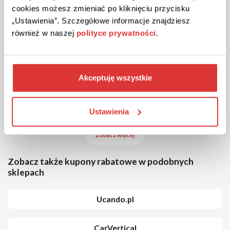
iParts!
cookies możesz zmieniać po kliknięciu przycisku
Odbierz 10% zniżki na zamówienie żarówek i wycieraczek za
„Ustawienia”. Szczegółowe informacje znajdziesz
min. 99 zł. Podczas składania zamówienia użyj kodu
również w naszej
polityce prywatności
.
rabatowego w koszyku.
POKAŻ KOD
Akceptuję wszystkie
Kupon wygasł
Ustawienia
Zobacz więcej
Zobacz także kupony rabatowe w podobnych
sklepach
Ucando.pl
CarVertical