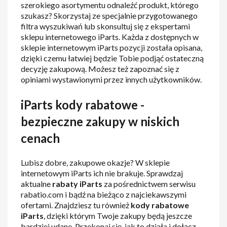
szerokiego asortymentu odnaleźć produkt, którego
szukasz? Skorzystaj ze specjalnie przygotowanego
filtra wyszukiwań lub skonsultuj się z ekspertami
sklepu internetowego iParts. Każda z dostępnych w
sklepie internetowym iParts pozycji została opisana,
dzięki czemu łatwiej będzie Tobie podjąć ostateczną
decyzję zakupową. Możesz też zapoznać się z
opiniami wystawionymi przez innych użytkowników.
iParts kody rabatowe -
bezpieczne zakupy w niskich
cenach
Lubisz dobre, zakupowe okazje? W sklepie
internetowym iParts ich nie brakuje. Sprawdzaj
aktualne
rabaty iParts
za pośrednictwem serwisu
rabatio.com i bądź na bieżąco z najciekawszymi
ofertami. Znajdziesz tu również
kody rabatowe
iParts
, dzięki którym Twoje zakupy będą jeszcze
bardziej udane. Przekonaj się, jak to działa i dołącz