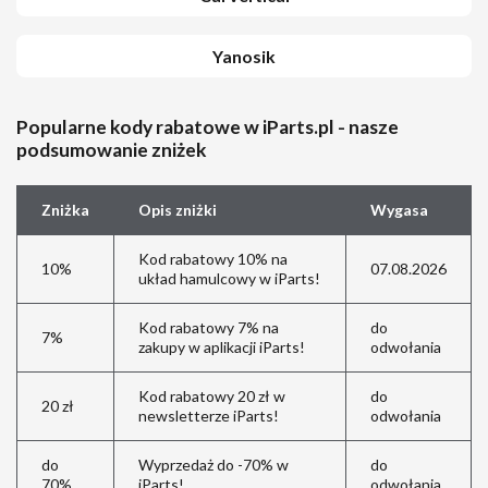
Yanosik
Popularne kody rabatowe w iParts.pl - nasze
podsumowanie zniżek
Zniżka
Opis zniżki
Wygasa
Kod rabatowy 10% na
10%
07.08.2026
układ hamulcowy w iParts!
Kod rabatowy 7% na
do
7%
zakupy w aplikacji iParts!
odwołania
Kod rabatowy 20 zł w
do
20 zł
newsletterze iParts!
odwołania
do
Wyprzedaż do -70% w
do
70%
iParts!
odwołania