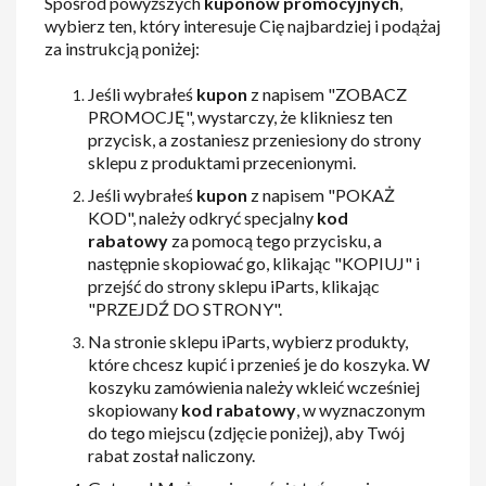
Spośród powyższych
kuponów promocyjnych
,
wybierz ten, który interesuje Cię najbardziej i podążaj
za instrukcją poniżej:
Jeśli wybrałeś
kupon
z napisem "ZOBACZ
PROMOCJĘ", wystarczy, że klikniesz ten
przycisk, a zostaniesz przeniesiony do strony
sklepu z produktami przecenionymi.
Jeśli wybrałeś
kupon
z napisem "POKAŻ
KOD", należy odkryć specjalny
kod
rabatowy
za pomocą tego przycisku, a
następnie skopiować go, klikając "KOPIUJ" i
przejść do strony sklepu iParts, klikając
"PRZEJDŹ DO STRONY".
Na stronie sklepu iParts, wybierz produkty,
które chcesz kupić i przenieś je do koszyka. W
koszyku zamówienia należy wkleić wcześniej
skopiowany
kod rabatowy
, w wyznaczonym
do tego miejscu (zdjęcie poniżej), aby Twój
rabat został naliczony.