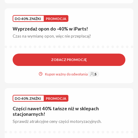
DO 40% ZNIŻKI
PROMOCJA
Wyprzedaż opon do -40% w iParts!
Czas na wymianę opon, więc nie przepłacaj!
ZOBACZ PROMOCJĘ
Kupon ważny do odwołania
5
DO 40% ZNIŻKI
PROMOCJA
Części nawet 40% tańsze niż w sklepach
stacjonarnych!
Sprawdź atrakcyjne ceny części motoryzacyjnych.