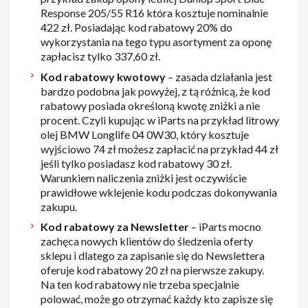
Response 205/55 R16 która kosztuje nominalnie
422 zł. Posiadając kod rabatowy 20% do
wykorzystania na tego typu asortyment za oponę
zapłacisz tylko 337,60 zł.
Kod rabatowy kwotowy
– zasada działania jest
bardzo podobna jak powyżej, z tą różnicą, że kod
rabatowy posiada określoną kwotę zniżki a nie
procent. Czyli kupując w iParts na przykład litrowy
olej BMW Longlife 04 0W30, który kosztuje
wyjściowo 74 zł możesz zapłacić na przykład 44 zł
jeśli tylko posiadasz kod rabatowy 30 zł.
Warunkiem naliczenia zniżki jest oczywiście
prawidłowe wklejenie kodu podczas dokonywania
zakupu.
Kod rabatowy za Newsletter
– iParts mocno
zachęca nowych klientów do śledzenia oferty
sklepu i dlatego za zapisanie się do Newslettera
oferuje kod rabatowy 20 zł na pierwsze zakupy.
Na ten kod rabatowy nie trzeba specjalnie
polować, może go otrzymać każdy kto zapisze się