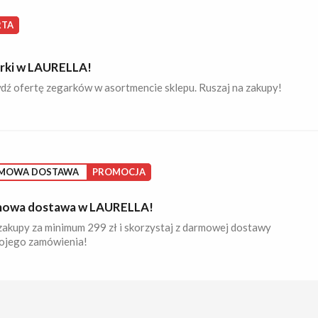
RTA
rki w LAURELLA!
dź ofertę zegarków w asortmencie sklepu. Ruszaj na zakupy!
MOWA DOSTAWA
PROMOCJA
owa dostawa w LAURELLA!
zakupy za minimum 299 zł i skorzystaj z darmowej dostawy
ojego zamówienia!