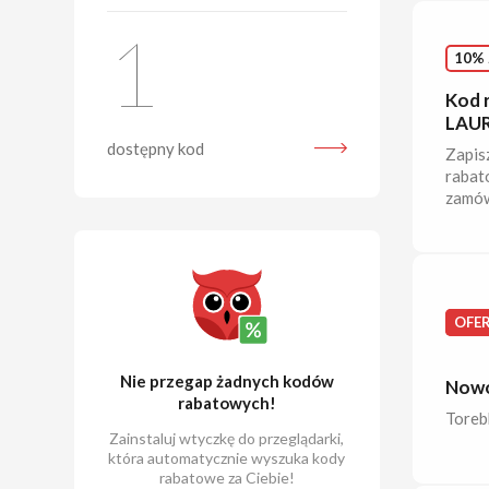
1
10% 
Kod 
LAUR
dostępny kod
Zapis
rabat
zamów
OFE
Nie przegap żadnych kodów
Nowo
rabatowych!
Torebk
Zainstaluj wtyczkę do przeglądarki,
która automatycznie wyszuka kody
rabatowe za Ciebie!