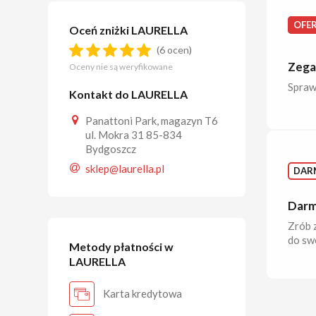
OFE
Oceń zniżki LAURELLA
(6 ocen)
Zega
Oceny nie są weryfikowane
Spraw
Kontakt do LAURELLA
Panattoni Park, magazyn T6
ul. Mokra 31 85-834
Bydgoszcz
sklep@laurella.pl
DAR
Darm
Zrób 
do sw
Metody płatności w
LAURELLA
Karta kredytowa