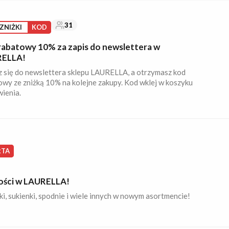
31
ZNIŻKI
KOD
rabatowy 10% za zapis do newslettera w
ELLA!
z się do newslettera sklepu LAURELLA, a otrzymasz kod
owy ze zniżką 10% na kolejne zakupy. Kod wklej w koszyku
ienia.
RTA
ści w LAURELLA!
i, sukienki, spodnie i wiele innych w nowym asortmencie!