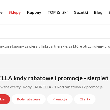
ie
Sklepy
Kupony
TOP Zniżki
Gazetki
Blog
iektóre kupony zawierają linki partnerskie, za które otrzymujemy pro
LA kody rabatowe i promocje - sierpień
wane oferty i kody LAURELLA - 1 kod rabatowy i 2 promocje
kie
Kody rabatowe
Promocje
Oferty