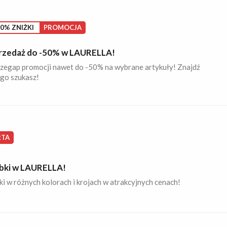
0% ZNIŻKI
PROMOCJA
zedaż do -50% w LAURELLA!
rzegap promocji nawet do -50% na wybrane artykuły! Znajdź
ego szukasz!
RTA
bki w LAURELLA!
i w różnych kolorach i krojach w atrakcyjnych cenach!