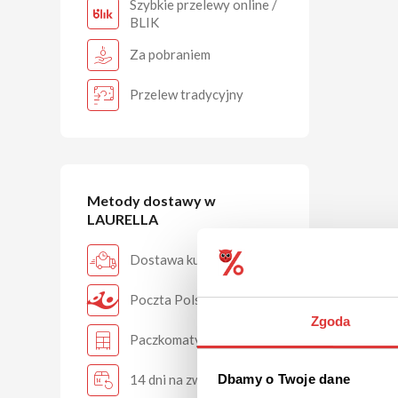
Szybkie przelewy online /
BLIK
Za pobraniem
Przelew tradycyjny
Metody dostawy w
LAURELLA
Dostawa kurierem
Poczta Polska
Zgoda
Paczkomaty
14 dni na zwrot
Dbamy o Twoje dane