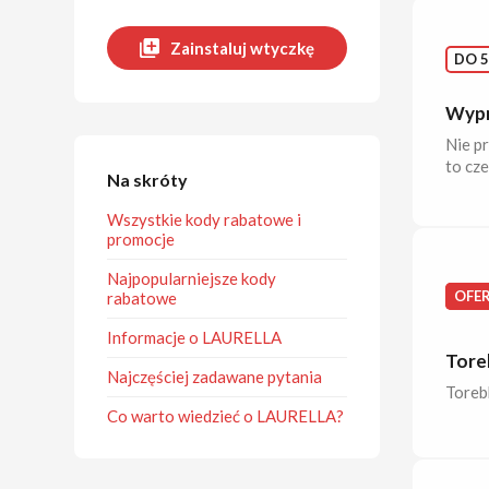
Zainstaluj wtyczkę
DO 5
Wypr
Nie p
to cz
Na skróty
Wszystkie kody rabatowe i
promocje
Najpopularniejsze kody
OFE
rabatowe
Informacje o LAURELLA
Tore
Najczęściej zadawane pytania
Torebk
Co warto wiedzieć o LAURELLA?