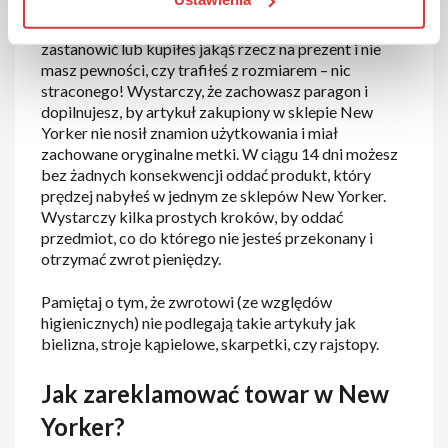
przymiarki? Jak to możliwe? Dzięki przejrzystej
polityce zwrotów. Jeśli czujesz, że musisz się
zastanowić lub kupiłeś jakąś rzecz na prezent i nie
masz pewności, czy trafiłeś z rozmiarem – nic
straconego! Wystarczy, że zachowasz paragon i
dopilnujesz, by artykuł zakupiony w sklepie New
Yorker nie nosił znamion użytkowania i miał
zachowane oryginalne metki. W ciągu 14 dni możesz
bez żadnych konsekwencji oddać produkt, który
prędzej nabyłeś w jednym ze sklepów New Yorker.
Wystarczy kilka prostych kroków, by oddać
przedmiot, co do którego nie jesteś przekonany i
otrzymać zwrot pieniędzy.
Pamiętaj o tym, że zwrotowi (ze względów
higienicznych) nie podlegają takie artykuły jak
bielizna, stroje kąpielowe, skarpetki, czy rajstopy.
Jak zareklamować towar w New
Yorker?