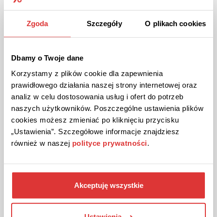
Zgoda
Szczegóły
O plikach cookies
Dbamy o Twoje dane
Korzystamy z plików cookie dla zapewnienia
prawidłowego działania naszej strony internetowej oraz
analiz w celu dostosowania usług i ofert do potrzeb
naszych użytkowników. Poszczególne ustawienia plików
cookies możesz zmieniać po kliknięciu przycisku
„Ustawienia”. Szczegółowe informacje znajdziesz
również w naszej
polityce prywatności
.
Jak zwrócić towar kupiony w
New Yorker?
Akceptuję wszystkie
Czy wiesz, że po zakupie w sklepie New Yorker
będziesz miał więcej czasu na dodatkowe
Ustawienia