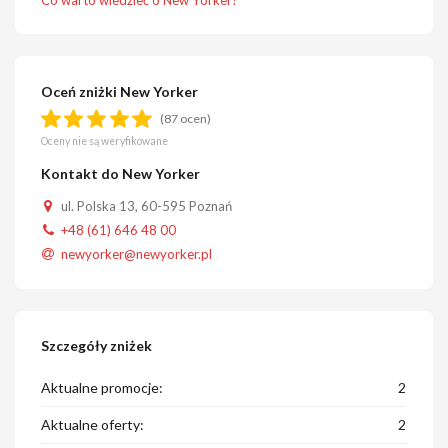
Co warto wiedzieć o New Yorker?
Oceń zniżki New Yorker
(87 ocen)
Oceny nie są weryfikowane
Kontakt do New Yorker
ul. Polska 13, 60-595 Poznań
+48 (61) 646 48 00
newyorker@newyorker.pl
Szczegóły zniżek
Aktualne promocje:
2
Aktualne oferty:
2