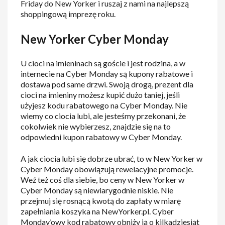
Friday do New Yorker i ruszaj z nami na najlepszą
shoppingową imprezę roku.
New Yorker Cyber Monday
U cioci na imieninach są goście i jest rodzina, a w
internecie na Cyber Monday są kupony rabatowe i
dostawa pod same drzwi. Swoją drogą, prezent dla
cioci na imieniny możesz kupić dużo taniej, jeśli
użyjesz kodu rabatowego na Cyber Monday. Nie
wiemy co ciocia lubi, ale jesteśmy przekonani, że
cokolwiek nie wybierzesz, znajdzie się na to
odpowiedni kupon rabatowy w Cyber Monday.
A jak ciocia lubi się dobrze ubrać, to w New Yorker w
Cyber Monday obowiązują rewelacyjne promocje.
Weź też coś dla siebie, bo ceny w New Yorker w
Cyber Monday są niewiarygodnie niskie. Nie
przejmuj się rosnącą kwotą do zapłaty w miarę
zapełniania koszyka na NewYorker.pl. Cyber
Monday’owy kod rabatowy obniży ją o kilkadziesiąt