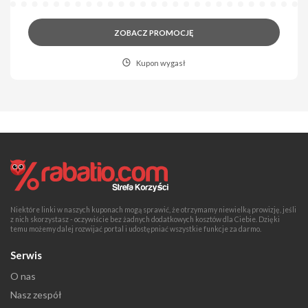
ZOBACZ PROMOCJĘ
Kupon wygasł
Niektóre linki w naszych kuponach mogą sprawić, że otrzymamy niewielką prowizję, jeśli
z nich skorzystasz - oczywiście bez żadnych dodatkowych kosztów dla Ciebie. Dzięki
temu możemy dalej rozwijać portal i udostępniać wszystkie funkcje za darmo.
Serwis
O nas
Nasz zespół