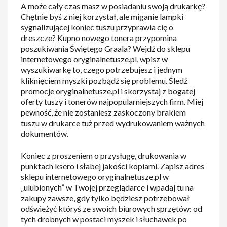
A może cały czas masz w posiadaniu swoją drukarkę?
Chętnie byś z niej korzystał, ale miganie lampki
sygnalizującej koniec tuszu przyprawia cię o
dreszcze? Kupno nowego tonera przypomina
poszukiwania Świętego Graala? Wejdź do sklepu
internetowego oryginalnetusze.pl, wpisz w
wyszukiwarkę to, czego potrzebujesz i jednym
kliknięciem myszki pozbądź się problemu. Śledź
promocje oryginalnetusze.pl i skorzystaj z bogatej
oferty tuszy i tonerów najpopularniejszych firm. Miej
pewność, że nie zostaniesz zaskoczony brakiem
tuszu w drukarce tuż przed wydrukowaniem ważnych
dokumentów.
Koniec z proszeniem o przysługę, drukowania w
punktach ksero i słabej jakości kopiami. Zapisz adres
sklepu internetowego oryginalnetusze.pl w
„ulubionych” w Twojej przeglądarce i wpadaj tu na
zakupy zawsze, gdy tylko będziesz potrzebował
odświeżyć któryś ze swoich biurowych sprzętów: od
tych drobnych w postaci myszek i słuchawek po