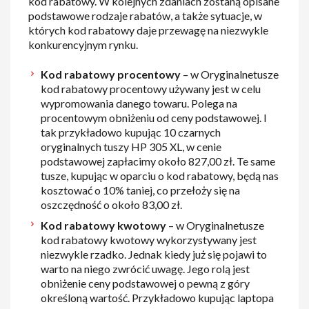
kod rabatowy. W kolejnych zdaniach zostaną opisane
podstawowe rodzaje rabatów, a także sytuacje, w
których kod rabatowy daje przewagę na niezwykle
konkurencyjnym rynku.
Kod rabatowy procentowy
– w Oryginalnetusze
kod rabatowy procentowy używany jest w celu
wypromowania danego towaru. Polega na
procentowym obniżeniu od ceny podstawowej. I
tak przykładowo kupując 10 czarnych
oryginalnych tuszy HP 305 XL, w cenie
podstawowej zapłacimy około 827,00 zł. Te same
tusze, kupując w oparciu o kod rabatowy, będą nas
kosztować o 10% taniej, co przełoży się na
oszczędność o około 83,00 zł.
Kod rabatowy kwotowy
– w Oryginalnetusze
kod rabatowy kwotowy wykorzystywany jest
niezwykle rzadko. Jednak kiedy już się pojawi to
warto na niego zwrócić uwagę. Jego rolą jest
obniżenie ceny podstawowej o pewną z góry
określoną wartość. Przykładowo kupując laptopa