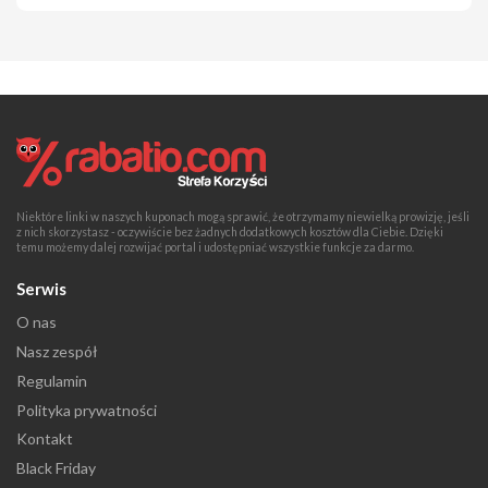
Niektóre linki w naszych kuponach mogą sprawić, że otrzymamy niewielką prowizję, jeśli
z nich skorzystasz - oczywiście bez żadnych dodatkowych kosztów dla Ciebie. Dzięki
temu możemy dalej rozwijać portal i udostępniać wszystkie funkcje za darmo.
Serwis
O nas
Nasz zespół
Regulamin
Polityka prywatności
Kontakt
Black Friday