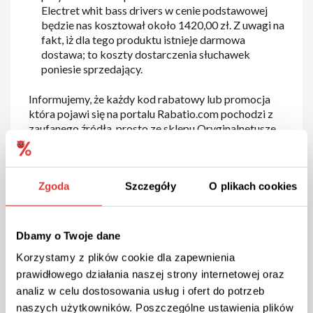
Electret whit bass drivers w cenie podstawowej
będzie nas kosztował około 1420,00 zł. Z uwagi na
fakt, iż dla tego produktu istnieje darmowa
dostawa; to koszty dostarczenia słuchawek
poniesie sprzedający.
Informujemy, że każdy kod rabatowy lub promocja
która pojawi się na portalu Rabatio.com pochodzi z
zaufanego źródła, prosto ze sklepu Oryginalnetusze.
Kod rabatowy
Oryginalnetusze.pl - jak on
Zgoda
Szczegóły
O plikach cookies
działa?
Dbamy o Twoje dane
Korzystamy z plików cookie dla zapewnienia
prawidłowego działania naszej strony internetowej oraz
analiz w celu dostosowania usług i ofert do potrzeb
naszych użytkowników. Poszczególne ustawienia plików