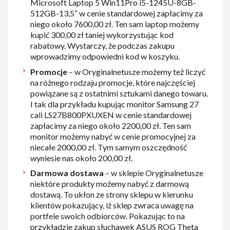
Microsoft Laptop 5 Win11Pro i5-1245U-8GB-
512GB-13,5” w cenie standardowej zapłacimy za
niego około 7600,00 zł. Ten sam laptop możemy
kupić 300,00 zł taniej wykorzystując kod
rabatowy. Wystarczy, że podczas zakupu
wprowadzimy odpowiedni kod w koszyku.
Promocje
– w Oryginalnetusze możemy też liczyć
na różnego rodzaju promocje, które najczęściej
powiązane są z ostatnimi sztukami danego towaru.
I tak dla przykładu kupując monitor Samsung 27
cali LS27B800PXUXEN w cenie standardowej
zapłacimy za niego około 2200,00 zł. Ten sam
monitor możemy nabyć w cenie promocyjnej za
niecałe 2000,00 zł. Tym samym oszczędność
wyniesie nas około 200,00 zł.
Darmowa dostawa
– w sklepie Oryginalnetusze
niektóre produkty możemy nabyć z darmową
dostawą. To ukłon ze strony sklepu w kierunku
klientów pokazujący, iż sklep zwraca uwagę na
portfele swoich odbiorców. Pokazując to na
przykładzie zakup słuchawek ASUS ROG Theta