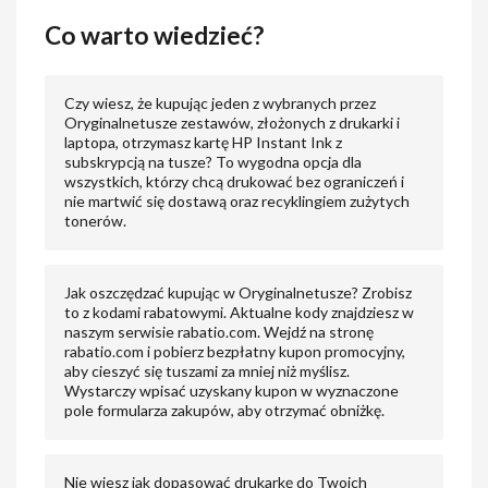
Co warto wiedzieć?
Czy wiesz, że kupując jeden z wybranych przez
Oryginalnetusze zestawów, złożonych z drukarki i
laptopa, otrzymasz kartę HP Instant Ink z
subskrypcją na tusze? To wygodna opcja dla
wszystkich, którzy chcą drukować bez ograniczeń i
nie martwić się dostawą oraz recyklingiem zużytych
tonerów.
Jak oszczędzać kupując w Oryginalnetusze? Zrobisz
to z kodami rabatowymi. Aktualne kody znajdziesz w
naszym serwisie rabatio.com. Wejdź na stronę
rabatio.com i pobierz bezpłatny kupon promocyjny,
aby cieszyć się tuszami za mniej niż myślisz.
Wystarczy wpisać uzyskany kupon w wyznaczone
pole formularza zakupów, aby otrzymać obniżkę.
Nie wiesz jak dopasować drukarkę do Twoich