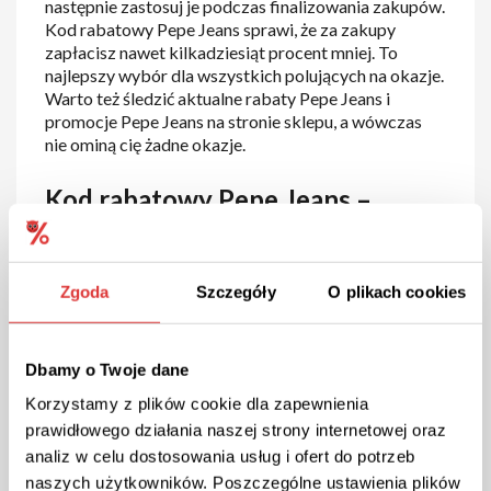
następnie zastosuj je podczas finalizowania zakupów.
Kod rabatowy Pepe Jeans sprawi, że za zakupy
zapłacisz nawet kilkadziesiąt procent mniej. To
najlepszy wybór dla wszystkich polujących na okazje.
Warto też śledzić aktualne rabaty Pepe Jeans i
promocje Pepe Jeans na stronie sklepu, a wówczas
nie ominą cię żadne okazje.
Kod rabatowy Pepe Jeans –
rodzaje i korzyści
Szukasz modnej odzieży dżinsowej? Chcesz poznać
Zgoda
Szczegóły
O plikach cookies
najnowsze kolekcje ubrań i dodatków? Zajrzyj do
internetowego sklepu Pepe Jeans i odkryj najlepsze
promocje dla siebie. Nie tylko sam asortyment
Dbamy o Twoje dane
buduje tę markę – cieszy się ona również
popularnością dzięki rozmaitym akcjom zniżkowym.
Korzystamy z plików cookie dla zapewnienia
Wśród nich znajdziesz kilka rodzajów kodów
prawidłowego działania naszej strony internetowej oraz
rabatowych, które pomogą Ci zaoszczędzić więcej
analiz w celu dostosowania usług i ofert do potrzeb
niż się spodziewasz. Sprawdź poniżej jak z nich
naszych użytkowników. Poszczególne ustawienia plików