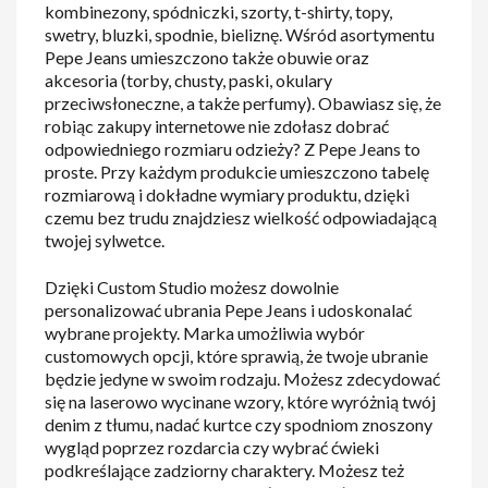
kombinezony, spódniczki, szorty, t-shirty, topy,
swetry, bluzki, spodnie, bieliznę. Wśród asortymentu
Pepe Jeans umieszczono także obuwie oraz
akcesoria (torby, chusty, paski, okulary
przeciwsłoneczne, a także perfumy). Obawiasz się, że
robiąc zakupy internetowe nie zdołasz dobrać
odpowiedniego rozmiaru odzieży? Z Pepe Jeans to
proste. Przy każdym produkcie umieszczono tabelę
rozmiarową i dokładne wymiary produktu, dzięki
czemu bez trudu znajdziesz wielkość odpowiadającą
twojej sylwetce.
Dzięki Custom Studio możesz dowolnie
personalizować ubrania Pepe Jeans i udoskonalać
wybrane projekty. Marka umożliwia wybór
customowych opcji, które sprawią, że twoje ubranie
będzie jedyne w swoim rodzaju. Możesz zdecydować
się na laserowo wycinane wzory, które wyróżnią twój
denim z tłumu, nadać kurtce czy spodniom znoszony
wygląd poprzez rozdarcia czy wybrać ćwieki
podkreślające zadziorny charaktery. Możesz też