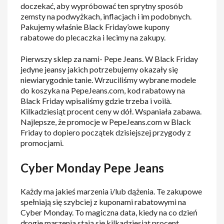
doczekać, aby wypróbować ten sprytny sposób
zemsty na podwyżkach, inflacjach i im podobnych.
Pakujemy właśnie Black Friday’owe kupony
rabatowe do plecaczka i lecimy na zakupy.
Pierwszy sklep za nami- Pepe Jeans. W Black Friday
jedyne jeansy jakich potrzebujemy okazały się
niewiarygodnie tanie. Wrzuciliśmy wybrane modele
do koszyka na PepeJeans.com, kod rabatowy na
Black Friday wpisaliśmy gdzie trzeba i voilà.
Kilkadziesiąt procent ceny w dół. Wspaniała zabawa.
Najlepsze, że promocje w PepeJeans.com w Black
Friday to dopiero początek dzisiejszej przygody z
promocjami.
Cyber Monday Pepe Jeans
Każdy ma jakieś marzenia i/lub dążenia. Te zakupowe
spełniają się szybciej z kuponami rabatowymi na
Cyber Monday. To magiczna data, kiedy na co dzień
drogie marzenia stają się kilkadziesiąt procent