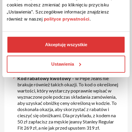
korzystać.
cookies możesz zmieniać po kliknięciu przycisku
„Ustawienia”. Szczegółowe informacje znajdziesz
Kod rabatowy procentowy
– to
również w naszej
polityce prywatności
.
najpopularniejszy rodzaj kodu rabatowego, dzięki
któremu zaoszczędzisz nawet 50% ceny. Ta zniżka
może dotyczyć zarówno poszczególnych
produktów, jak i całych kategorii artykułów.
Przykładowo, jeżeli korzystamy z kodu
Akceptuję wszystkie
rabatowego 20%, cena Twoich zakupów zostanie
obniżona właśnie o tę wartość procentową. Ze
zniżką 50 zł ażurowa bawełniana bluzka wyniesie
Ustawienia
Cię jedynie 169 zł zamiast 339 zł.
Kod rabatowy kwotowy
– w Pepe Jeans nie
brakuje również takich okazji. To kod o określonej
wartości, który wystarczy poprawnie wpisać w
wyznaczone pole podczas składania zamówienia,
aby uzyskać obniżkę ceny określoną w kodzie. To
doskonała okazja, aby skorzystać z rabatów i
cieszyć się obniżkami. Dla przykładu, z kodem na
50 zł zapłacisz za męskie jeansy Stanley Regular
Fit 269 zł, a nie jak przed upustem 319 zł.