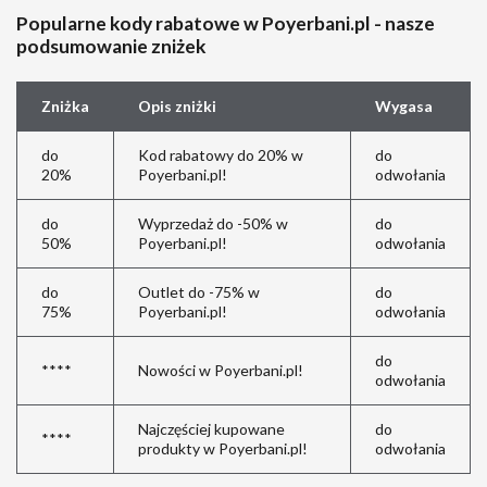
Popularne kody rabatowe w Poyerbani.pl - nasze
podsumowanie zniżek
Zniżka
Opis zniżki
Wygasa
do
Kod rabatowy do 20% w
do
20%
Poyerbani.pl!
odwołania
do
Wyprzedaż do -50% w
do
50%
Poyerbani.pl!
odwołania
do
Outlet do -75% w
do
75%
Poyerbani.pl!
odwołania
do
****
Nowości w Poyerbani.pl!
odwołania
Najczęściej kupowane
do
****
produkty w Poyerbani.pl!
odwołania