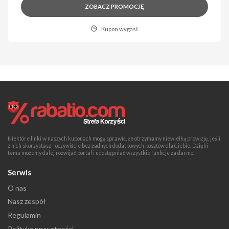
ZOBACZ PROMOCJĘ
Kupon wygasł
Niektóre linki w naszych kuponach mogą sprawić, że otrzymamy niewielką prowizję, jeśli
z nich skorzystasz - oczywiście bez żadnych dodatkowych kosztów dla Ciebie. Dzięki
temu możemy dalej rozwijać portal i udostępniać wszystkie funkcje za darmo.
Serwis
O nas
Nasz zespół
Regulamin
Polityka prywatności