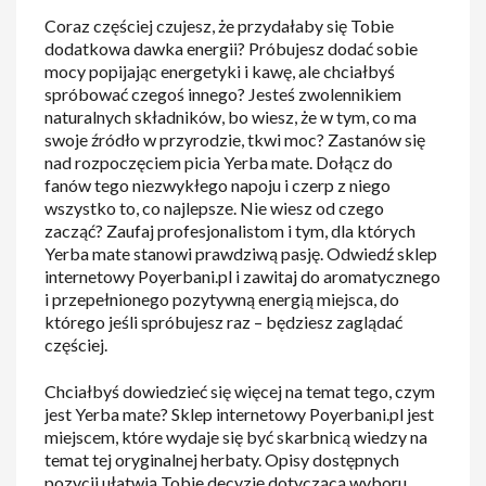
Coraz częściej czujesz, że przydałaby się Tobie
dodatkowa dawka energii? Próbujesz dodać sobie
mocy popijając energetyki i kawę, ale chciałbyś
spróbować czegoś innego? Jesteś zwolennikiem
naturalnych składników, bo wiesz, że w tym, co ma
swoje źródło w przyrodzie, tkwi moc? Zastanów się
nad rozpoczęciem picia Yerba mate. Dołącz do
fanów tego niezwykłego napoju i czerp z niego
wszystko to, co najlepsze. Nie wiesz od czego
zacząć? Zaufaj profesjonalistom i tym, dla których
Yerba mate stanowi prawdziwą pasję. Odwiedź sklep
internetowy Poyerbani.pl i zawitaj do aromatycznego
i przepełnionego pozytywną energią miejsca, do
którego jeśli spróbujesz raz – będziesz zaglądać
częściej.
Chciałbyś dowiedzieć się więcej na temat tego, czym
jest Yerba mate? Sklep internetowy Poyerbani.pl jest
miejscem, które wydaje się być skarbnicą wiedzy na
temat tej oryginalnej herbaty. Opisy dostępnych
pozycji ułatwią Tobie decyzję dotyczącą wyboru.