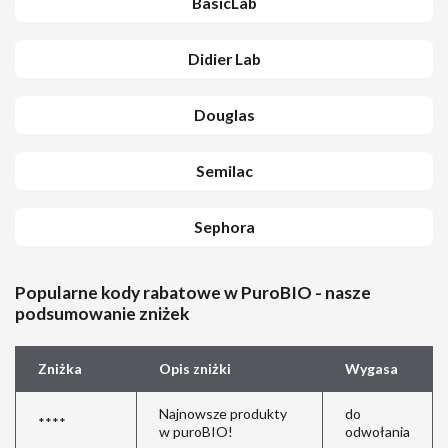
BasicLab
Didier Lab
Douglas
Semilac
Sephora
Popularne kody rabatowe w PuroBIO - nasze
podsumowanie zniżek
Zniżka
Opis zniżki
Wygasa
Najnowsze produkty
do
****
w puroBIO!
odwołania