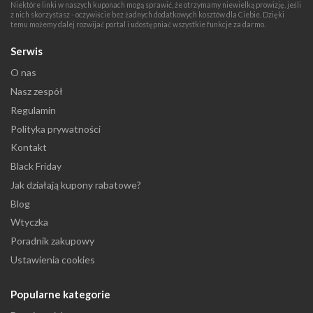
Niektóre linki w naszych kuponach mogą sprawić, że otrzymamy niewielką prowizję, jeśli
z nich skorzystasz - oczywiście bez żadnych dodatkowych kosztów dla Ciebie. Dzięki
temu możemy dalej rozwijać portal i udostępniać wszystkie funkcje za darmo.
Serwis
O nas
Nasz zespół
Regulamin
Polityka prywatności
Kontakt
Black Friday
Jak działają kupony rabatowe?
Blog
Wtyczka
Poradnik zakupowy
Ustawienia cookies
Popularne kategorie