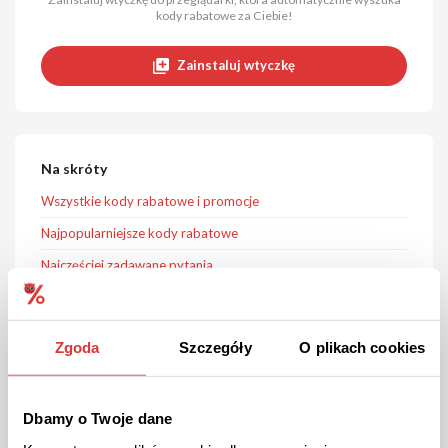
kody rabatowe za Ciebie!
Zainstaluj wtyczkę
Na skróty
Wszystkie kody rabatowe i promocje
Najpopularniejsze kody rabatowe
Najczęściej zadawane pytania
Zgoda
Szczegóły
O plikach cookies
Oceń zniżki PuroBIO
(5 ocen)
Oceny nie są weryfikowane
Dbamy o Twoje dane
Kontakt do PuroBIO