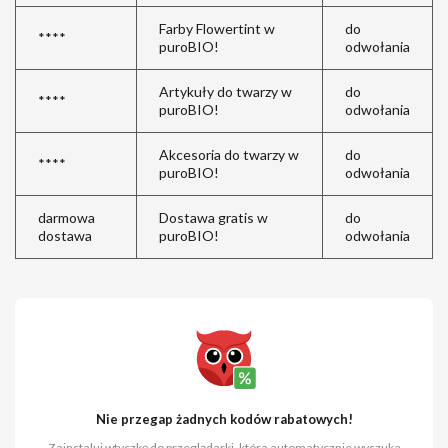
Farby Flowertint w
do
****
puroBIO!
odwołania
Artykuły do twarzy w
do
****
puroBIO!
odwołania
Akcesoria do twarzy w
do
****
puroBIO!
odwołania
darmowa
Dostawa gratis w
do
dostawa
puroBIO!
odwołania
Nie przegap żadnych kodów rabatowych!
Zainstaluj wtyczkę do przeglądarki, która automatycznie wyszuka