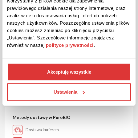
Korzystamy z plików cookie dla zapewnienia
ul. Kaczeńców 20, Otwock
prawidłowego działania naszej strony internetowej oraz
+48 667 942 794
analiz w celu dostosowania usług i ofert do potrzeb
biuro@puroverde.pl
naszych użytkowników. Poszczególne ustawienia plików
cookies możesz zmieniać po kliknięciu przycisku
„Ustawienia”. Szczegółowe informacje znajdziesz
również w naszej
polityce prywatności
.
Metody płatności w PuroBIO
Karta kredytowa
Akceptuję wszystkie
Szybkie przelewy online / BLIK
Przelew tradycyjny
Ustawienia
Metody dostawy w PuroBIO
Dostawa kurierem