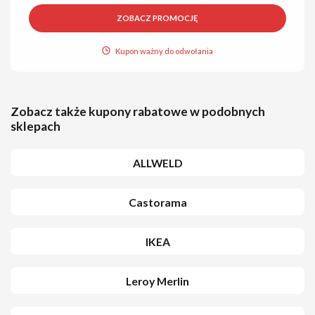
ZOBACZ PROMOCJĘ
Kupon ważny do odwołania
Zobacz także kupony rabatowe w podobnych
sklepach
ALLWELD
Castorama
IKEA
Leroy Merlin