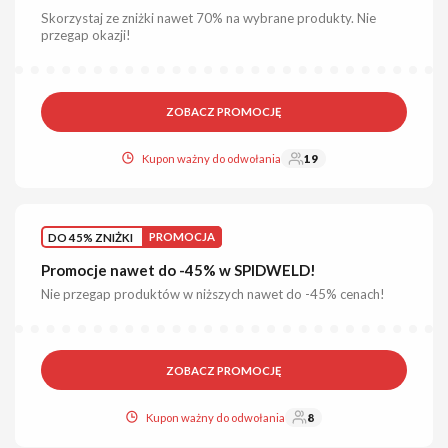
Skorzystaj ze zniżki nawet 70% na wybrane produkty. Nie
przegap okazji!
ZOBACZ PROMOCJĘ
Kupon ważny do odwołania
19
DO 45% ZNIŻKI
PROMOCJA
Promocje nawet do -45% w SPIDWELD!
Nie przegap produktów w niższych nawet do -45% cenach!
ZOBACZ PROMOCJĘ
Kupon ważny do odwołania
8