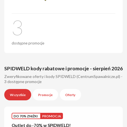
3
dostępne promocje
SPIDWELD kody rabatowe i promocje - sierpień 2026
Zweryfikowane oferty i kody SPIDWELD (CentrumSpawalnicze.pl) -
3 dostępne promocje
Wszystkie
Promocje
Oferty
DO 70% ZNIŻKI
PROMOCJA
Outlet do -70% w SPIDWELD!