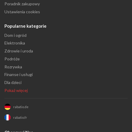
Poradnik zakupowy
Ustawienia cookies
Popularne kategorie
Dom i ogród
Elektronika
Zdrowie i uroda
Podróże
Rozrywka
Finanse i usługi
Dla dzieci
Pokaż więcej
rabatio.de
rabatio.fr