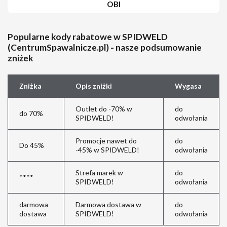
OBI
Popularne kody rabatowe w SPIDWELD
(CentrumSpawalnicze.pl) - nasze podsumowanie
zniżek
Zniżka
Opis zniżki
Wygasa
Outlet do -70% w
do
do 70%
SPIDWELD!
odwołania
Promocje nawet do
do
Do 45%
-45% w SPIDWELD!
odwołania
Strefa marek w
do
****
SPIDWELD!
odwołania
darmowa
Darmowa dostawa w
do
dostawa
SPIDWELD!
odwołania