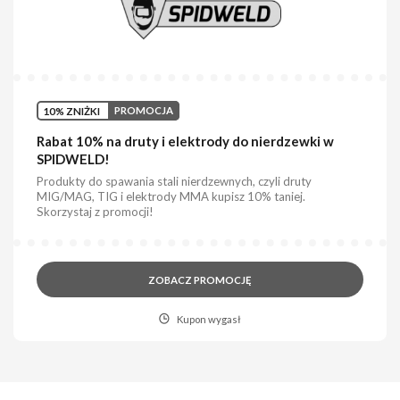
10% ZNIŻKI
PROMOCJA
Rabat 10% na druty i elektrody do nierdzewki w
SPIDWELD!
Produkty do spawania stali nierdzewnych, czyli druty
MIG/MAG, TIG i elektrody MMA kupisz 10% taniej.
Skorzystaj z promocji!
ZOBACZ PROMOCJĘ
Kupon wygasł