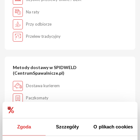
Na raty
Przy odbiorze
Przelew tradycyjny
Metody dostawy w SPIDWELD
(CentrumSpawalnicze.pl)
Dostawa kurierem
Paczkomaty
Odbiór osobisty
14 dni na zwrot
Zgoda
Szczegóły
O plikach cookies