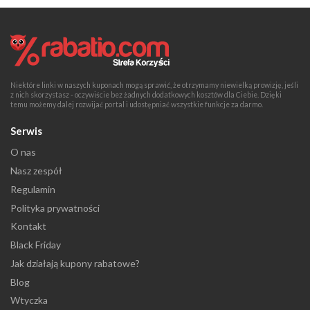
Niektóre linki w naszych kuponach mogą sprawić, że otrzymamy niewielką prowizję, jeśli
z nich skorzystasz - oczywiście bez żadnych dodatkowych kosztów dla Ciebie. Dzięki
temu możemy dalej rozwijać portal i udostępniać wszystkie funkcje za darmo.
Serwis
O nas
Nasz zespół
Regulamin
Polityka prywatności
Kontakt
Black Friday
Jak działają kupony rabatowe?
Blog
Wtyczka