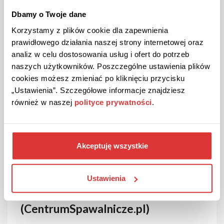
Dbamy o Twoje dane
Szczegóły zniżek
Korzystamy z plików cookie dla zapewnienia
prawidłowego działania naszej strony internetowej oraz
Aktualne promocje:
3
analiz w celu dostosowania usług i ofert do potrzeb
Aktualne oferty:
1
naszych użytkowników. Poszczególne ustawienia plików
cookies możesz zmieniać po kliknięciu przycisku
Wszystkie kupony:
4
„Ustawienia”. Szczegółowe informacje znajdziesz
Największy rabat:
70 %
również w naszej
polityce prywatności
.
Ostatnia aktualizacja:
16.07.2026
Akceptuję wszystkie
Ustawienia
Najczęściej zadawane pytania o
kupony rabatowe do SPIDWELD
(CentrumSpawalnicze.pl)