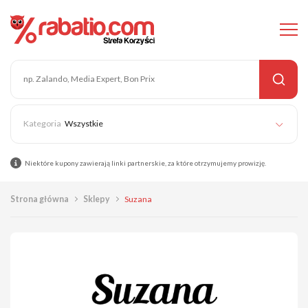
Wszystkie
Niektóre kupony zawierają linki partnerskie, za które otrzymujemy prowizję.
Strona główna
Sklepy
Suzana