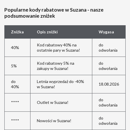
Popularne kody rabatowe w Suzana - nasze
podsumowanie zniżek
Zniżka
Opis zniżki
Wygasa
Kod rabatowy 40% na
do
40%
ostatnie pary w Suzana!
odwołania
Kod rabatowy 5% na
do
5%
zakupy w Suzana!
odwołania
do
Letnia wyprzedaż do -40%
18.08.2026
40%
w Suzana!
do
****
Outlet w Suzana!
odwołania
do
****
Nowości w Suzana!
odwołania