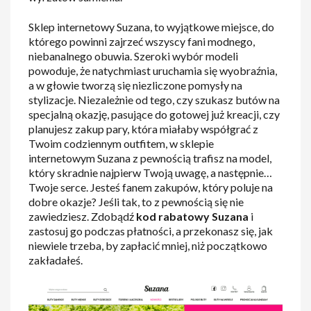
Sklep internetowy Suzana, to wyjątkowe miejsce, do
którego powinni zajrzeć wszyscy fani modnego,
niebanalnego obuwia. Szeroki wybór modeli
powoduje, że natychmiast uruchamia się wyobraźnia,
a w głowie tworzą się niezliczone pomysły na
stylizacje. Niezależnie od tego, czy szukasz butów na
specjalną okazję, pasujące do gotowej już kreacji, czy
planujesz zakup pary, która miałaby współgrać z
Twoim codziennym outfitem, w sklepie
internetowym Suzana z pewnością trafisz na model,
który skradnie najpierw Twoją uwagę, a następnie…
Twoje serce. Jesteś fanem zakupów, który poluje na
dobre okazje? Jeśli tak, to z pewnością się nie
zawiedziesz. Zdobądź
kod rabatowy Suzana
i
zastosuj go podczas płatności, a przekonasz się, jak
niewiele trzeba, by zapłacić mniej, niż początkowo
zakładałeś.