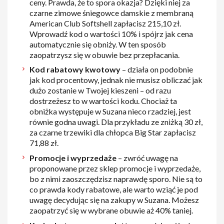
ceny. Prawda, że to spora okazja? Dzięki niej za
czarne zimowe śniegowce damskie z membraną
American Club Softshell zapłacisz 215,10 zł.
Wprowadź kod o wartości 10% i spójrz jak cena
automatycznie się obniży. W ten sposób
zaopatrzysz się w obuwie bez przepłacania.
Kod rabatowy kwotowy
– działa on podobnie
jak kod procentowy, jednak nie musisz obliczać jak
dużo zostanie w Twojej kieszeni – od razu
dostrzeżesz to w wartości kodu. Chociaż ta
obniżka występuje w Suzana nieco rzadziej, jest
równie godna uwagi. Dla przykładu ze zniżką 30 zł,
za czarne trzewiki dla chłopca Big Star zapłacisz
71,88 zł.
Promocje i wyprzedaże
– zwróć uwagę na
proponowane przez sklep promocje i wyprzedaże,
bo z nimi zaoszczędzisz naprawdę sporo. Nie są to
co prawda kody rabatowe, ale warto wziąć je pod
uwagę decydując się na zakupy w Suzana. Możesz
zaopatrzyć się w wybrane obuwie aż 40% taniej.