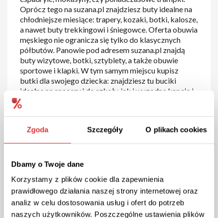
Oprócz tego na suzana.pl znajdziesz buty idealne na
chłodniejsze miesiące: trapery, kozaki, botki, kalosze,
a nawet buty trekkingowi i śniegowce. Oferta obuwia
męskiego nie ogranicza się tylko do klasycznych
półbutów. Panowie pod adresem suzana.pl znajdą
buty wizytowe, botki, sztyblety, a także obuwie
sportowe i klapki. W tym samym miejscu kupisz
butki dla swojego dziecka: znajdziesz tu buciki
idealne na spacery i do szkoły, jak i wygodne kapcie i
buty sportowe.
Zgoda
Szczegóły
O plikach cookies
Dbamy o Twoje dane
Korzystamy z plików cookie dla zapewnienia
Suzana kod rabatowy i promocje
prawidłowego działania naszej strony internetowej oraz
analiz w celu dostosowania usług i ofert do potrzeb
Interesują Cię atrakcyjne warunki cenowe? Jako
naszych użytkowników. Poszczególne ustawienia plików