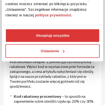
Klient sklepu internetowego będziesz mógł liczyć na
cookies możesz zmieniać po kliknięciu przycisku
wiele miłych niespodzianek.
Rabaty Suzana
jeszcze
„Ustawienia”. Szczegółowe informacje znajdziesz
nigdy nie były tak bardzo dostępne. Zgarnij
kody
również w naszej
polityce prywatności
.
rabatowe Suzana
i ciesz się zakupami w cenach,
które pozytywnie Cię zaskoczą.
Kod rabatowy Suzana – rodzaje i
Akceptuję wszystkie
korzyści
Ustawienia
W asortymencie Suzana znajdziesz obuwie na każdą
porę roku. Jak oszczędzać kupując w tym
internetowym sklepie? Z pomocą przychodzą kody
rabatowe. Wpisz kod w wyznaczone pole formularza
zakupowego, a cena artykułu natychmiast się obniży.
Spójrz na nasze przykłady rabatów, z którymi w
Twoim portfelu zostanie więcej gotówki niż się
spodziewasz.
Kod rabatowy procentowy
– to sposób na
zapewnienie sobie obniżki rzędu np. 20% czy 30%