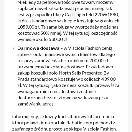
Niekiedy za pełnowartościowe towary możemy
zapłacić nawet kilkadziesiąt procent mniej. Tak
jest w przypadku bluzy Carl Lagerfeld 220W1880,
która standardowo w sklepie kosztuje w granicach
1059,00 zł. Ta sama bluza w wyprzedaży może nas
kosztować 50% mniej. W tej sytuacji oszczędność
wyniesie około 530,00 zł.
Darmowa dostawa
– w Visciola Fashion cenią
sobie środki finansowe swoich klientów, dlatego
też przy zamówieniach za minimum 200,00 zł
otrzymujemy bezpłatną dostawę. Przykładowo
zakup koszulki polo North Sails Presented By
Prada standardowo kosztuje w okolicach 439,00
zł. W tej sytuacji, jako że cena koszulki przewyższa
wymagane minimum, dostawa zostanie
dostarczona bezkosztowo na wskazany przy
zamówieniu adres.
Informujemy, że każdy kod rabatowy lub promocja
która pojawi się na portalu Rabatio.com pochodzi z
zaufanego źródła, prosto ze sklepu Visciola Fashion.