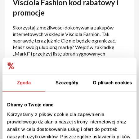
Visciola Fashion kod rabatowy i
promocje
Skorzystaj z możliwości dokonywania zakupów
internetowych w sklepie Visciola Fashion. Tak
naprawdę teraz już nic Cię nie będzie ograniczać.
Masz swoją ulubioną markę? Wejdź w zakładkę
„Marki” i przejrzyj listę ubrań sygnowanych
nazwiskiem projektanta, którego styl najbardziej do
Ciebie przemawia.
Rabaty Visciola
Fashion
sprawią, że nie jeden łowca modowych
perełek i okazji będzie zadowolony! Lubisz dobrze
Zgoda
Szczegóły
O plikach cookies
wyglądać, a przy tym nie chcesz tracić fortuny?
Dzięki zakupom w sklepie internetowym Visciola
Fashion będzie to możliwe.
Dbamy o Twoje dane
Kod rabatowy Visciola Fashion –
Korzystamy z plików cookie dla zapewnienia
prawidłowego działania naszej strony internetowej oraz
rodzaje i korzyści
analiz w celu dostosowania usług i ofert do potrzeb
naszych użytkowników. Poszczególne ustawienia plików