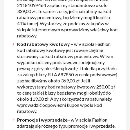
2118109P464 zapłacimy standardowo około
339,00 zł. Te same szorty, jeśli natrafimy na kod
rabatowy procentowy, będziemy mogli kupić o
41% taniej. Wystarczy, że podczas zakupów w
sklepie internetowym wprowadzimy właściwy kod
rabatowy.
Kod rabatowy kwotowy
– w Visciola Fashion
kod rabatowy kwotowy jest równie chętnie
stosowany co kod rabatowy procentowy. W tym
wypadku od ceny podstawowej odejmujemy
pewną z góry określoną kwotę. I tak dla przykładu
za zakup bluzy FILA 687850 w cenie podstawowej
zapłacilibyśmy około 369,00 zł. Jeśli
wykorzystamy kod rabatowy kwotowy 250,00 zł
to cenę takiej bluzy będziemy mogli obniżyć do
około 119,00 zł. Aby skorzystać z rabatu należy
wprowadzić odpowiedni kupon w polu kod
rabatowy.
Promocje i wyprzedaże
– w Visciola Fashion
zdarzają się różnego typu promocje i wyprzedaże.