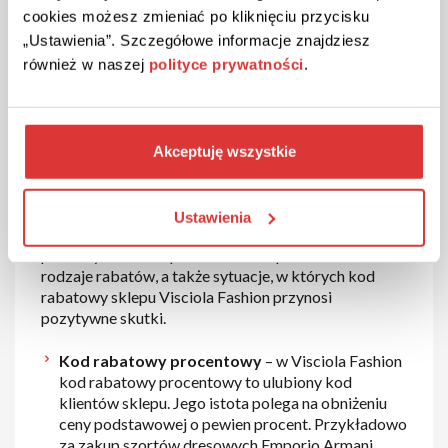
Visciola Fashion to sklep odzieżowy. Sprzedaje
cookies możesz zmieniać po kliknięciu przycisku
zarówno markową klasykę jak i stylizacje muśnięte
„Ustawienia”. Szczegółowe informacje znajdziesz
awangardą. W ofercie Visciola Fashion znajdziemy
również w naszej
polityce prywatności
.
między innymi szeroki wybór odzieży, dodatków i
akcesoriów znanych i lubianych producentów.
Mottem przewodnim sklepu jest hasło wybieraj
rozsądnie, kupuj wygodnie, ubieraj się modnie. W tej
myśli zawarta jest strategia działania sklepu Visciola
Akceptuję wszystkie
Fashion. Produkty oferowane klientom dostępne są
także w sklepie Internetowym, dzięki czemu klient
oszczędza sporo cennego czasu. Visciola Fashion w
Ustawienia
celu zwiększenia sprzedaży stosuje kod rabatowy. W
poniższym tekście przedstawiono podstawowe
rodzaje rabatów, a także sytuacje, w których kod
rabatowy sklepu Visciola Fashion przynosi
pozytywne skutki.
Kod rabatowy procentowy
– w Visciola Fashion
kod rabatowy procentowy to ulubiony kod
klientów sklepu. Jego istota polega na obniżeniu
ceny podstawowej o pewien procent. Przykładowo
za zakup szortów dresowych Emporio Armani