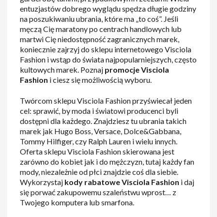
entuzjastów dobrego wyglądu spędza długie godziny
na poszukiwaniu ubrania, które ma „to coś”. Jeśli
męczą Cię maratony po centrach handlowych lub
martwi Cię niedostępność zagranicznych marek,
koniecznie zajrzyj do sklepu internetowego Visciola
Fashion i wstąp do świata najpopularniejszych, często
kultowych marek. Poznaj
promocje Visciola
Fashion
i ciesz się możliwością wyboru.
Twórcom sklepu Visciola Fashion przyświecał jeden
cel: sprawić, by moda i światowi producenci byli
dostępni dla każdego. Znajdziesz tu ubrania takich
marek jak Hugo Boss, Versace, Dolce&Gabbana,
Tommy Hilfiger, czy Ralph Lauren i wielu innych.
Oferta sklepu Visciola Fashion skierowana jest
zarówno do kobiet jak i do mężczyzn, tutaj każdy fan
mody, niezależnie od płci znajdzie coś dla siebie.
Wykorzystaj
kody rabatowe Visciola Fashion
i daj
się porwać zakupowemu szaleństwu wprost… z
Twojego komputera lub smarfona.