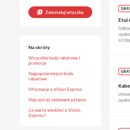
GRAT
Zainstaluj wtyczkę
Etui 
Odbier
opako
szcze
Na skróty
Wszystkie kody rabatowe i
promocje
GRAT
Najpopularniejsze kody
rabatowe
Kabel
Informacje o Vision Express
Uniwe
Najczęściej zadawane pytania
opako
Co warto wiedzieć o Vision
Express?