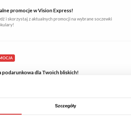
alne promocje w Vision Express!
dź i skorzystaj z aktualnych promocji na wybrane soczewki
okulary!
MOCJA
a podarunkowa dla Twoich bliskich!
roblem z prezentem dla swoich bliskich? Zerknij tu i po
cie!
Szczegóły
MOWA DOSTAWA
PROMOCJA