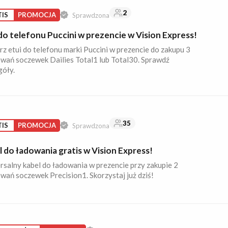
2
IS
PROMOCJA
Sprawdzona
do telefonu Puccini w prezencie w Vision Express!
z etui do telefonu marki Puccini w prezencie do zakupu 3
wań soczewek Dailies Total1 lub Total30. Sprawdź
góły.
35
IS
PROMOCJA
Sprawdzona
 do ładowania gratis w Vision Express!
rsalny kabel do ładowania w prezencie przy zakupie 2
wań soczewek Precision1. Skorzystaj już dziś!