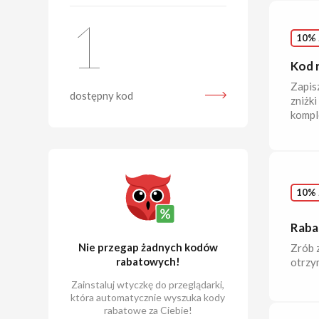
1
10% 
Kod 
Zapisz
dostępny kod
zniżk
kompl
10% 
Raba
Nie przegap żadnych kodów
Zrób 
rabatowych!
otrzym
Zainstaluj wtyczkę do przeglądarki,
która automatycznie wyszuka kody
rabatowe za Ciebie!