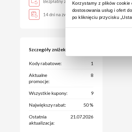
Bezpłatny zwrot
Darm
Korzystamy z plików cookie d
dostosowania usług i ofert 
Skorz
14 dni na zwrot
po kliknięciu przycisku „Us
przy 
Szczegóły zniżek
Kody rabatowe:
1
Aktualne
8
promocje:
Wszystkie kupony:
9
Największy rabat:
50 %
Ostatnia
21.07.2026
aktualizacja: