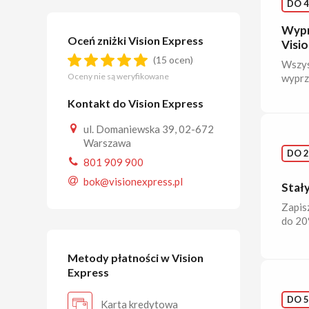
DO 4
Wypr
Oceń zniżki Vision Express
Visio
(15 ocen)
Wszys
Oceny nie są weryfikowane
wyprz
Kontakt do Vision Express
ul. Domaniewska 39, 02-672
Warszawa
DO 2
801 909 900
bok@visionexpress.pl
Stał
Zapis
do 20
Metody płatności w Vision
Express
DO 5
Karta kredytowa