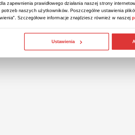
owa dostawa w Vision Express!
la zapewnienia prawidłowego działania naszej strony internetow
do potrzeb naszych użytkowników. Poszczególne ustawienia pli
ystaj z darmowej dostawy kurierem DPD lub Pocztą Polską
tawienia”. Szczegółowe informacje znajdziesz również w naszej
p
zamówieniu od 150 zł!
Ustawienia
A