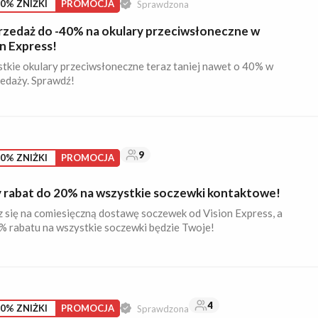
0% ZNIŻKI
PROMOCJA
Sprawdzona
zedaż do -40% na okulary przeciwsłoneczne w
n Express!
tkie okulary przeciwsłoneczne teraz taniej nawet o 40% w
edaży. Sprawdź!
9
0% ZNIŻKI
PROMOCJA
y rabat do 20% na wszystkie soczewki kontaktowe!
z się na comiesięczną dostawę soczewek od Vision Express, a
% rabatu na wszystkie soczewki będzie Twoje!
4
0% ZNIŻKI
PROMOCJA
Sprawdzona