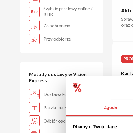
Szybkie przelewy online /
Aktu
BLIK
Spraw
oraz 
Za pobraniem
Przy odbiorze
PRO
Kart
Metody dostawy w Vision
Express
Masz p
kłopo
Dostawa kurierem
Paczkomaty
Zgoda
Odbiór osobisty
DAR
Dbamy o Twoje dane