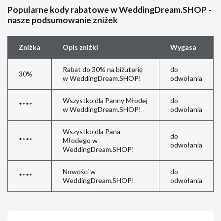
Popularne kody rabatowe w WeddingDream.SHOP -
nasze podsumowanie zniżek
Zniżka
Opis zniżki
Wygasa
Rabat do 30% na biżuterię
do
30%
w WeddingDream.SHOP!
odwołania
Wszystko dla Panny Młodej
do
****
w WeddingDream.SHOP!
odwołania
Wszystko dla Pana
do
****
Młodego w
odwołania
WeddingDream.SHOP!
Nowości w
do
****
WeddingDream.SHOP!
odwołania