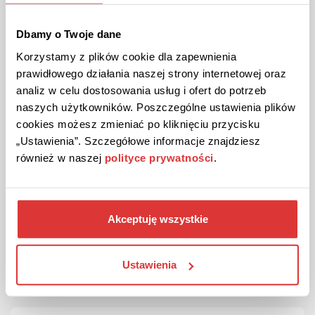
Oceń zniżki WeddingDream.SHOP
Dbamy o Twoje dane
(6 ocen)
Korzystamy z plików cookie dla zapewnienia
Oceny nie są weryfikowane
prawidłowego działania naszej strony internetowej oraz
Kontakt do WeddingDream.SHOP
analiz w celu dostosowania usług i ofert do potrzeb
naszych użytkowników. Poszczególne ustawienia plików
ul. Płowiecka 3, 04-501 Warszawa
cookies możesz zmieniać po kliknięciu przycisku
+48 728 861 702
„Ustawienia”. Szczegółowe informacje znajdziesz
dok@weddingdream.shop
również w naszej
polityce prywatności
.
Metody płatności w WeddingDream.SHOP
Akceptuję wszystkie
Karta kredytowa
Szybkie przelewy online / BLIK
Ustawienia