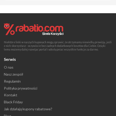
Niektóre linki w naszych kuponach mogą sprawić, że otrzymamy niewielką prowizję, jeśli
z nich skorzystasz - oczywiście bez żadnych dodatkowych kosztów dla Ciebie. Dzięki
temu możemy dalej rozwijać portal i udostępniać wszystkie funkcje za darmo.
Serwis
O nas
Nasz zespół
Regulamin
Polityka prywatności
Kontakt
Black Friday
Jak działają kupony rabatowe?
Blog