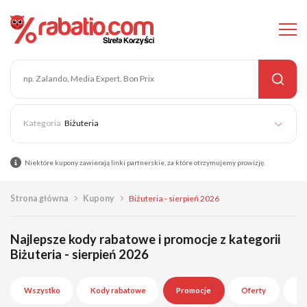
Biżuteria
Niektóre kupony zawierają linki partnerskie, za które otrzymujemy prowizję.
Strona główna
Kupony
Biżuteria - sierpień 2026
Najlepsze kody rabatowe i promocje z kategorii
Biżuteria - sierpień 2026
Wszystko
Kody rabatowe
Promocje
Oferty
Wy