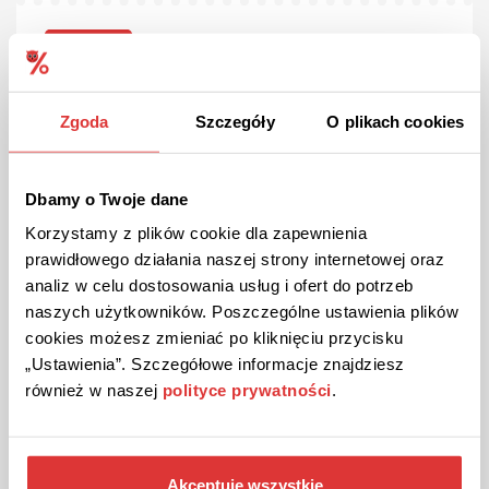
PROMOCJA
Bądź na bieżąco z najnowszymi promocjami sklepu!
Zapisz się do newslettera sklepu 262.pl i otrzymuj informacje
Zgoda
Szczegóły
O plikach cookies
o najlepszych promocjach, rabatach i wyprzedażach
Dbamy o Twoje dane
ZOBACZ PROMOCJĘ
Korzystamy z plików cookie dla zapewnienia
prawidłowego działania naszej strony internetowej oraz
Kupon ważny do odwołania
analiz w celu dostosowania usług i ofert do potrzeb
naszych użytkowników. Poszczególne ustawienia plików
cookies możesz zmieniać po kliknięciu przycisku
„Ustawienia”. Szczegółowe informacje znajdziesz
również w naszej
polityce prywatności
.
Akceptuję wszystkie