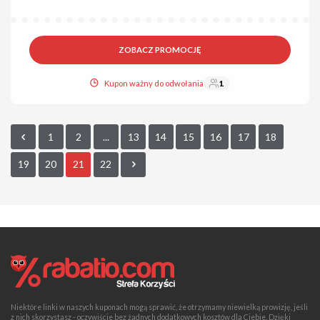
ZOBACZ PROMOCJĘ
Kupon ważny do odwołania
1
1
2
...
13
14
15
16
17
18
19
20
21
22
Niektóre linki w naszych kuponach mogą sprawić, że otrzymamy niewielką prowizję, jeśli
z nich skorzystasz - oczywiście bez żadnych dodatkowych kosztów dla Ciebie. Dzięki